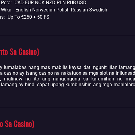
 Pera
CAD EUR NOK NZD PLN RUB USD
 Wika
English Norwegian Polish Russian Swedish
us
Up To €250 + 50 FS
nto Sa Casino)
y lumalabas nang mas mabilis kaysa dati ngunit iilan laman
 casino ay isang casino na nakatuon sa mga slot na inilunsa
, malinaw na ito ang nangunguna sa karamihan ng mg
 lamang ay hindi sapat upang kumbinsihin ang mga manlalar
 Sa Casino)