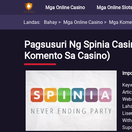
Mga Online Casino
Mga Online Slot
Landas:
Bahay
Mga Online Casino
Mga Komen
Pagsusuri Ng Spinia Cas
Komento Sa Casino)
Imp
Key
Artic
Webs
Laha
Lise
With
Supo