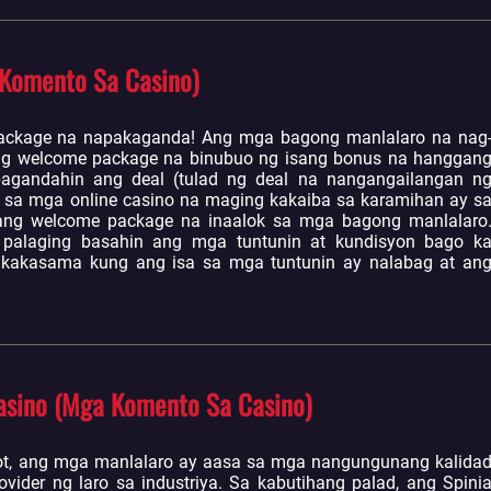
 Komento Sa Casino)
 package na napakaganda! Ang mga bagong manlalaro na nag
ang welcome package na binubuo ng isang bonus na hanggan
gandahin ang deal (tulad ng deal na nangangailangan n
sa mga online casino na maging kakaiba sa karamihan ay s
ang welcome package na inaalok sa mga bagong manlalaro
 palaging basahin ang mga tuntunin at kundisyon bago k
kakasama kung ang isa sa mga tuntunin ay nalabag at an
Casino (Mga Komento Sa Casino)
lot, ang mga manlalaro ay aasa sa mga nangungunang kalida
der ng laro sa industriya. Sa kabutihang palad, ang Spini