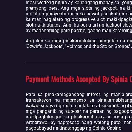
masuwerteng bituin ay kailangang ihanay sa iyon
premyong pera. Ang mga slots ng jackpot, na ki
maliit na porsyento mula sa bawat pag-ikot na n
ka man naglalaro ng progressive slot, makikipag
slot na tinutukoy. Ang iba pang uri ng jackpot slots
ay mananatiling pare-pareho, gaano man karaming 
Ang ilan sa mga pinakamalaking pangalan na ma
'Ozwin's Jackpots', 'Holmes and the Stolen Stones' 
Payment Methods Accepted By Spinia 
Para sa pinakamagandang interes ng manlalaro
transaksyon na maproseso sa pinakamabisan
ikakadismaya ng mga manlalaro at susubok ng iban
mga panganib ng sub-par na paraan ng pagpopro
makipagtulungan sa pinakamahusay na mga prov
withdrawal ay naproseso nang walang putol han
pagbabayad na tinatanggap ng Spinia Casino: