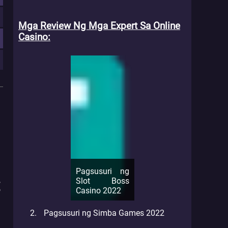
10 €
10 €
Mga Review Ng Mga Expert Sa Online
Casino
20 €
20.00
CAD CHF DKK EUR INR PLN SEK USD
BRL C
a
.
n
n
Pagsusuri ng
,
Slot Boss
o
Casino 2022
g
Pagsusuri ng Simba Games 2022