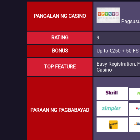
PANGALAN NG CASINO
Pagsusur
RATING
9
BONUS
Up to €250 + 50 FS
Easy Registration, 
TOP FEATURE
Casino
PARAAN NG PAGBABAYAD