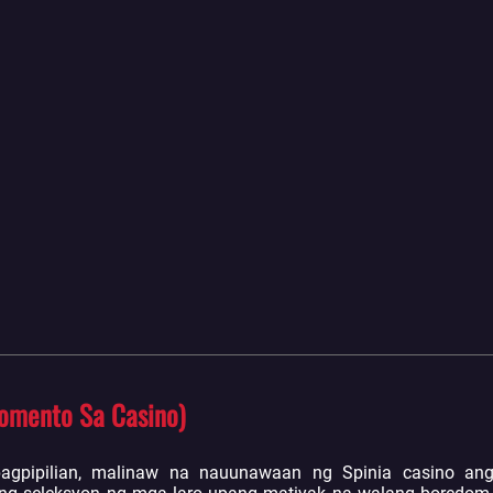
Komento Sa Casino)
agpipilian, malinaw na nauunawaan ng Spinia casino an