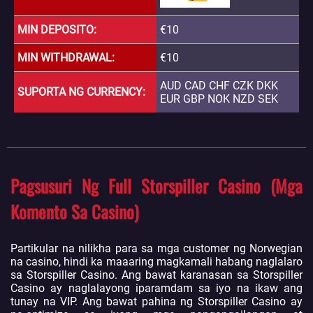
MIN DEPOSITO
€10
MIN WITHDRAWAL
€10
AUD CAD CHF CZK DKK
SUPORTA NG CURRENCY
EUR GBP NOK NZD SEK
Pagsusuri Ng Full Storspiller Casino (Mga
Komento Sa Casino)
Partikular na nilikha para sa mga customer ng Norwegian
na casino, hindi ka maaaring magkamali habang naglalaro
sa Storspiller Casino. Ang bawat karanasan sa Storspiller
Casino ay naglalayong iparamdam sa iyo na ikaw ang
tunay na VIP. Ang bawat pahina ng Storspiller Casino ay