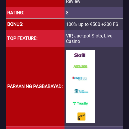
Review
RATING
8
BONUS
100% up to €500 +200 FS
VIP, Jackpot Slots, Live
TOP FEATURE
Casino
PARAAN NG PAGBABAYAD