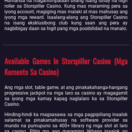
Humanda na magantimpalaan bilang isang tunay na high
roller sa Storspiller Casino. Kung mas maraming pera sa
iyong account, magiging mas malaki at mas mahusay ang
iyong mga reward. Isaalang-alang ang Storspiller Casino
na isang eksklusibong club kung saan ang pera ay
nagbibigay daan sa higit pang mga posibilidad na manalo.
Available Games In Storspiller Casino (Mga
Komento Sa Casino)
Ang mga slot, table game, at ang pinakakahanga-hangang
progressive jackpot na mga laro sa casino ay magagamit
sa iyong mga kamay kapag naglalaro ka sa Storspiller
Casino.
Hinding-hindi ka magsasawa sa mga pagpipiliang inaalok
salamat sa pinakamahusay na software provider sa
mundo na pumupuno sa 400+ library ng mga slot at laro
sa casino. Piliin mo ang maraming likhang inaalok ng