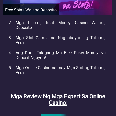
Free Spins Walang Deposito
Mga Libreng Real Money Casino Walang
Deposito
Mga Slot Games na Nagbabayad ng Totoong
Pera
Ang Dami Talagang Ma Free Poker Money No
Deposit Ngayon!
Mga Online Casino na may Mga Slot ng Totoong
Pera
Mga Review Ng Mga Expert Sa Online
Casino