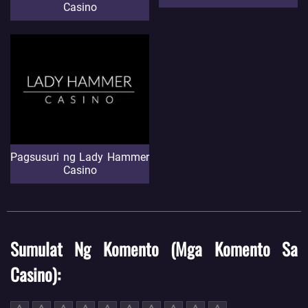
Casino
Pagsusuri ng Lady Hammer
Casino
Sumulat Ng Komento (Mga Komento Sa
Casino)