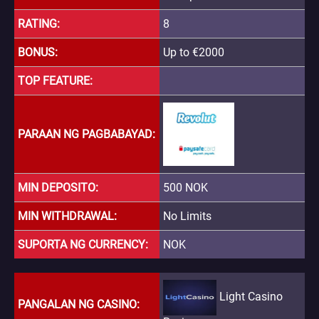
RATING
8
BONUS
Up to €2000
TOP FEATURE
PARAAN NG PAGBABAYAD
MIN DEPOSITO
500 NOK
MIN WITHDRAWAL
No Limits
SUPORTA NG CURRENCY
NOK
Light Casino
PANGALAN NG CASINO