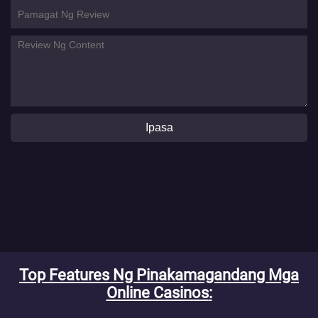
Ipasa
Top Features Ng Pinakamagandang Mga
Online Casinos