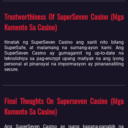
Trustworthiness Of SuperSeven Casino (Mga
Komento Sa Casino)
Itinatak ng SuperSeven Casino ang sarili nito bilang
SuperSafe, at malamang na sumang-ayon kami. Ang
SuperSeven Casino ay gumagamit ng up-to-date na
teknolohiya sa pag-encrypt upang matiyak na ang iyong
personal at pinansyal na impormasyon ay pinananatiling
secure.
Final Thoughts On Superseven Casino (Mga
Komento Sa Casino)
Ang SuperSeven Casino ay isang kapana-panabik na