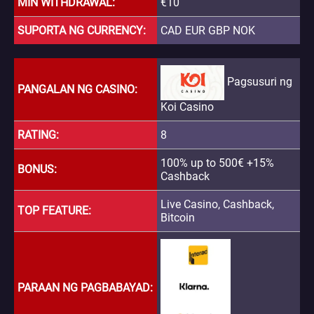
MIN WITHDRAWAL
€10
SUPORTA NG CURRENCY
CAD EUR GBP NOK
Pagsusuri ng
PANGALAN NG CASINO
Koi Casino
RATING
8
100% up to 500€ +15%
BONUS
Cashback
Live Casino, Cashback,
TOP FEATURE
Bitcoin
PARAAN NG PAGBABAYAD