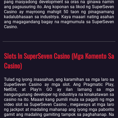
pang masyadong development sa oras na ginawa namin
ang pagsusuring ito. Ang koponan sa likod ng SuperSeven
Casino ay mayroong mahigit 50 taon ng pinagsamang
kadalubhasaan sa industriya. Kaya maaari nating asahan
ang magagandang bagay na magmumula sa SuperSeven
Casino.
Slots In SuperSeven Casino (Mga Komento Sa
Casino)
Tulad ng iyong inaasahan, ang karamihan sa mga laro sa
SuperSeven Casino ay mga slot. Ang Pragmatic Play,
NetEnt, at Play'n GO ay ilan lamang sa mga
nangungunang developer ng industriya na kinakatawan sa
casino na ito. Maaari kang pumili mula sa pagpili ng mga
video slot sa SuperSeven Casino , megaways at mga laro
ng jackpot at madaling mahanap ang iyong mga paborito
gamit ang madaling gamiting tampok sa paghahanap. Na