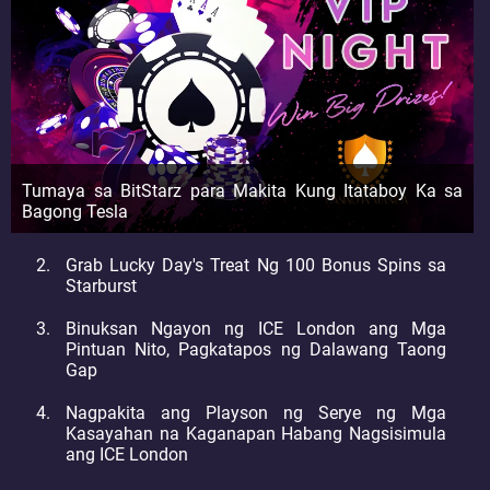
Tumaya sa BitStarz para Makita Kung Itataboy Ka sa
Bagong Tesla
Grab Lucky Day's Treat Ng 100 Bonus Spins sa
Starburst
Binuksan Ngayon ng ICE London ang Mga
Pintuan Nito, Pagkatapos ng Dalawang Taong
Gap
Nagpakita ang Playson ng Serye ng Mga
Kasayahan na Kaganapan Habang Nagsisimula
ang ICE London