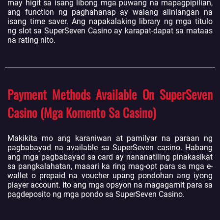
may higit sa isang libong mga puwang na mapagpipilian,
ang function ng paghahanap ay walang alinlangan na
isang time saver. Ang napakalaking library ng mga titulo
ng slot sa SuperSeven Casino ay karapat-dapat sa mataas
na rating nito.
Payment Methods Available On SuperSeven
Casino (Mga Komento Sa Casino)
Makikita mo ang karaniwan at pamilyar na paraan ng
pagbabayad na available sa SuperSeven casino. Habang
ang mga pagbabayad sa card ay nananatiling pinakasikat
sa pangkalahatan, maaari ka ring mag-opt para sa mga e-
wallet o prepaid na voucher upang pondohan ang iyong
player account. Ito ang mga opsyon na magagamit para sa
pagdeposito ng mga pondo sa SuperSeven Casino.