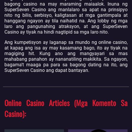
bagong casino na may maraming maiaalok. Inuna ng
SuperSeven Casino ang manlalaro sa apat na prinsipyo
nito ng bilis, serbisyo, kaligtasan at mga gantimpala at
hanggang ngayon ay tila naihatid na. Ang lobby ng mga
laro ang pangunahing atraksyon, at ang SuperSeven
Casino ay tiyak na hindi nagtipid sa mga laro nito.
Ang kumpetisyon ay laganap sa mundo ng online casino,
at kapag ang isa ay may kasamang bago, ito ay tiyak na
magiging hit. Kung ano ang mangyayari sa mas
mahabang panahon ay nananatiling makikita. Sa ngayon,
bagama't maaga pa para sa bagong dating na ito, ang
SuperSeven Casino ang dapat bantayan.
Online Casino Articles (Mga Komento Sa
Casino)