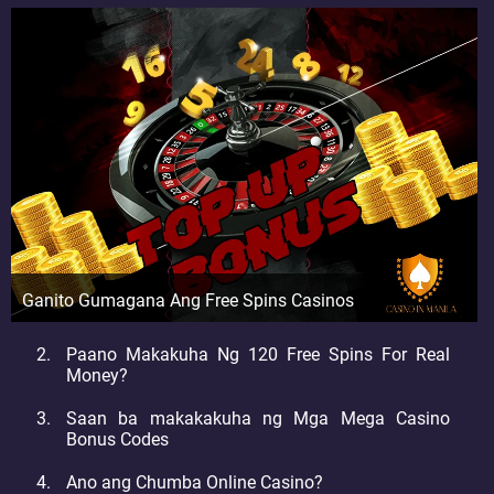
Ganito Gumagana Ang Free Spins Casinos
Paano Makakuha Ng 120 Free Spins For Real
Money?
Saan ba makakakuha ng Mga Mega Casino
Bonus Codes
Ano ang Chumba Online Casino?