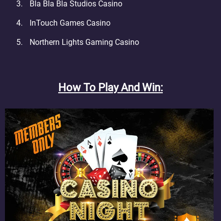
Bla Bla Bla Studios Casino
InTouch Games Casino
Northern Lights Gaming Casino
How To Play And Win