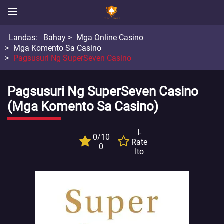
Landas:
Bahay
Mga Online Casino
Mga Komento Sa Casino
Pagsusuri Ng SuperSeven Casino
Pagsusuri Ng SuperSeven Casino
(Mga Komento Sa Casino)
I-
0/10
Rate
0
Ito