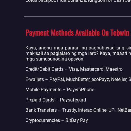
Lotus Jackpot, Fruit Bonanza, Kingdom of Cash Jac
Payment Methods Available On Tebwin
Kaya, anong mga paraan ng pagbabayad ang sin
makisali sa paglalaro ng mga laro? Kaya, maaari
mga sumusunod na opsyon:
Credit/Debit Cards – Visa, Mastercard, Maestro
E-wallets – PayPal, MuchBetter, ecoPayz, Neteller, Sk
Mobile Payments – PayviaPhone
Prepaid Cards – Paysafecard
Bank Transfers – Trustly, Interac Online, UPI, NetBa
Cryptocurrencies – BitBay Pay