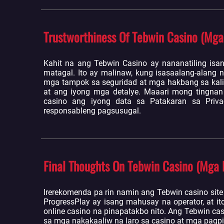
Trustworthiness Of Tebwin Casino (Mg
Kahit na ang Tebwin Casino ay nananatiling isa
matagal. Ito ay malinaw, kung isasaalang-alang
mga tampok sa seguridad at mga hakbang sa kali
at ang iyong mga detalye. Maaari mong tingna
casino ang iyong data sa Patakaran sa Priva
responsableng pagsusugal.
Final Thoughts On Tebwin Casino (Mga
Irerekomenda pa rin namin ang Tebwin casino si
ProgressPlay ay isang mahusay na operator, at i
online casino na pinapatakbo nito. Ang Tebwin cas
sa mga nakakaaliw na laro sa casino at mga pagpip