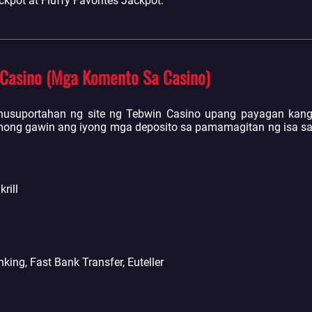
kpot at Fluffy Favorites Jackpot.
 Casino (Mga Komento Sa Casino)
usuportahan ng site ng Tebwin Casino upang payagan kan
 mong gawin ang iyong mga deposito sa pamamagitan ng isa s
rill
nking, Fast Bank Transfer, Euteller