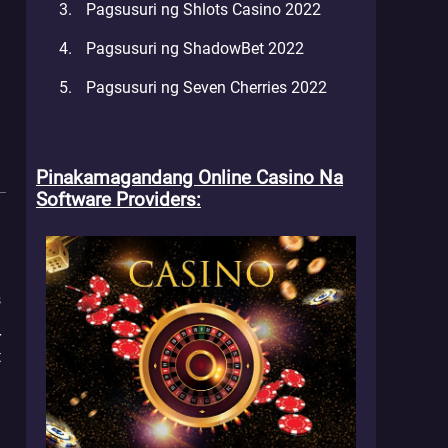
Pagsusuri ng Shlots Casino 2022
Pagsusuri ng ShadowBet 2022
Pagsusuri ng Seven Cherries 2022
g
a
Pinakamagandang Online Casino Na
Software Providers
s
n
r
t
g
l