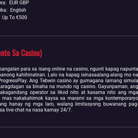
ra
EUR GBP
ika
English
Up To €500
nto Sa Casino)
angalan para sa isang online na casino, ngunit kapag napunt
aanong kahihinatnan. Lalo na kapag isinasaalang-alang mo n
 ProgressPlay. Ang Tebwin casino ay gumagana lamang simul
g karagdagan sa binaha na mundo ng casino. Gayunpaman, an
kagandang operator sa likod nito at kasama nito ang mg
 mas nakakahimok kaysa sa marami sa mga kontemporary
ang hanay ng mga laro, walang limitasyong buwanang pag
sa live chat na nasa kamay 24/7.