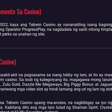
omento Sa Casino)
022, kaya ang Tebwin Casino ay nananatiling isang bagon
g Operator ProgressPlay, na nagdadala ng sarili nitong timpl
perks sa unahan ng site.
Casino)
aakit-akit na pagsasama sa isang lobby ng laro, at ito ay ma
in casino. Sa loob ng kategoryang ito, magagawa mong larui
d, Zulu Gold, Dazzle Me Megaways, Big Piggy Bonus at Jagua
araniwang mga video slot ay hindi lamang ang uri ng laro ng slo
a Tebwin Casino upang ma-access, na nagbibigay sa iyo n
 Kabilang dito ang mga laro tulad ng Shaman Spirit, Crysta