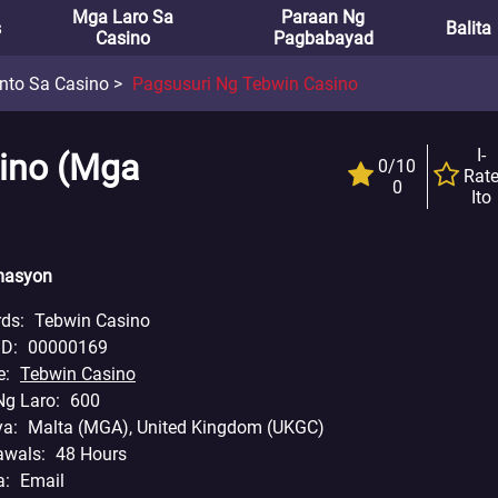
Mga Laro Sa
Paraan Ng
s
Balita
Casino
Pagbabayad
to Sa Casino
Pagsusuri Ng Tebwin Casino
I-
ino (Mga
0/10
Rat
0
Ito
masyon
rds
Tebwin Casino
ID
00000169
e
Tebwin Casino
Ng Laro
600
ya
Malta (MGA), United Kingdom (UKGC)
awals
48 Hours
a
Email