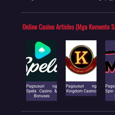
Online Casino Articles (Mga Komento S
Pagsusuri ng
Pagsusuri ng
Pag
Spela Casino &
Kingdom Casino
Spi
Bonuses