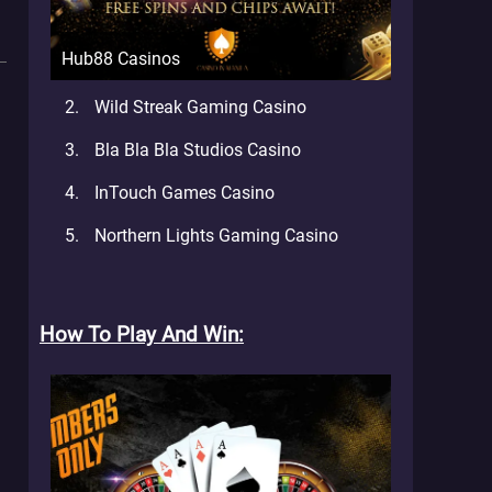
Hub88 Casinos
Wild Streak Gaming Casino
Bla Bla Bla Studios Casino
g
InTouch Games Casino
a
Northern Lights Gaming Casino
How To Play And Win