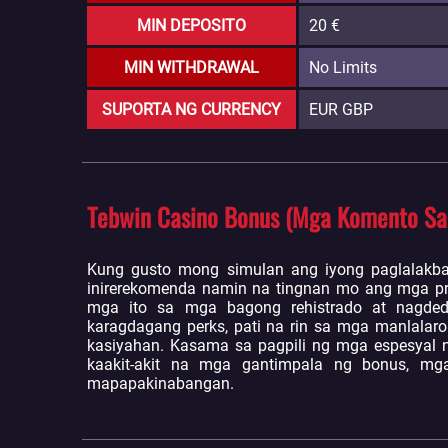
MIN DEPOSITO
20 €
MIN WITHDRAWAL
No Limits
SUPORTA NG CURRENCY
EUR GBP
Tebwin Casino Bonus (Mga Komento Sa
Kung gusto mong simulan ang iyong paglalakba
inirerekomenda namin na tingnan mo ang mga pr
mga ito sa mga bagong rehistrado at nagde
karagdagang perks, pati na rin sa mga manlala
kasiyahan. Kasama sa pagpili ng mga espesyal 
kaakit-akit na mga gantimpala ng bonus, m
mapapakinabangan.