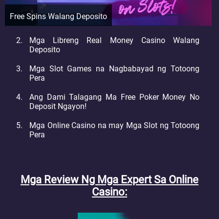
Free Spins Walang Deposito
Mga Libreng Real Money Casino Walang
Deposito
Mga Slot Games na Nagbabayad ng Totoong
Pera
Ang Dami Talagang Ma Free Poker Money No
Deposit Ngayon!
Mga Online Casino na may Mga Slot ng Totoong
Pera
Mga Review Ng Mga Expert Sa Online
Casino