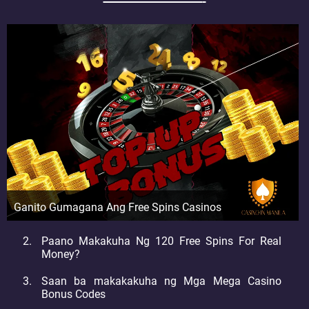
Ganito Gumagana Ang Free Spins Casinos
Paano Makakuha Ng 120 Free Spins For Real
Money?
Saan ba makakakuha ng Mga Mega Casino
Bonus Codes