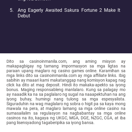
Ang Eagerly Awaited Sakura Fortune 2 Make It
Debut
Dito sa casinoinmanila.com, ang aming misyon ay
makapagbigay ng tamang impormasyon sa mga ligtas na
paraan upang maglaro ng casino games online. Karamihan sa
mga links dito sa casinoinmanila.com ay mga affiliate links. Ibig
sabihin ay maaari kami makatanggap nang komisyon kapag nag
click ka dito at mag deposit. Hindi ito makaka-apekto sa iyong
bonus. Maging responsableng manlalaro. Kung sa palagay mo
ay naaadik ka na sa paglalaro ng sugal na naaapektuhan na ang
iyong buhay, humingi nang tulong sa mga espesyalista.
Siguraduhin na wag maglalaro ng sobra o higit pa sa kaya mong
mawala na pera, at maglaro lamang sa mga online casino na
sumasailalim sa regulasyon na nagbabantay sa mga online
casinos na ito, kagaya ng UKGC, MGA, DGE, NZGC, CGA, at iba
pang lisensyadong tagaberipika sa iyong bansa.