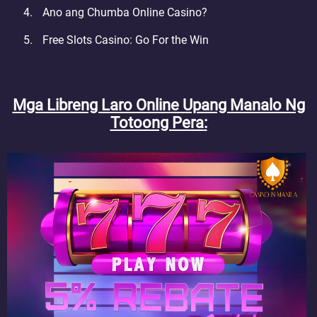
Ano ang Chumba Online Casino?
Free Slots Casino: Go For the Win
Mga Libreng Laro Online Upang Manalo Ng
Totoong Pera