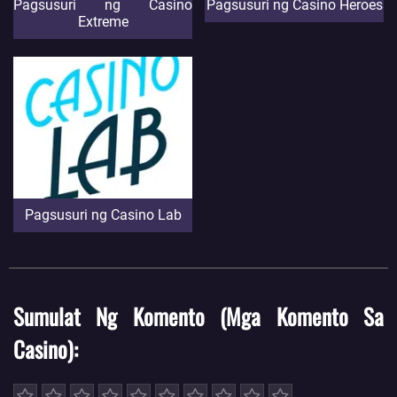
Pagsusuri ng Casino
Pagsusuri ng Casino Heroes
Extreme
Pagsusuri ng Casino Lab
Sumulat Ng Komento (Mga Komento Sa
Casino)