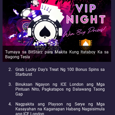
Tumaya sa BitStarz para Makita Kung Itataboy Ka sa
Bagong Tesla
Grab Lucky Day's Treat Ng 100 Bonus Spins sa
Starburst
Binuksan Ngayon ng ICE London ang Mga
Pintuan Nito, Pagkatapos ng Dalawang Taong
Gap
Nagpakita ang Playson ng Serye ng Mga
Kasayahan na Kaganapan Habang Nagsisimula
ang ICE London