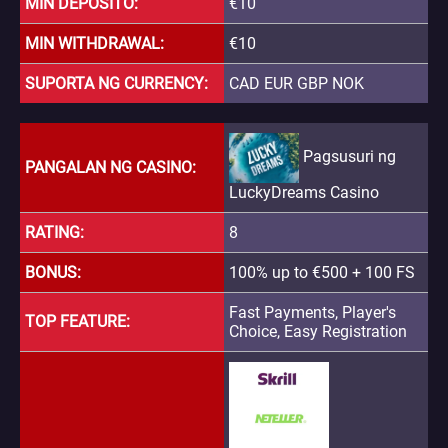
MIN DEPOSITO
€10
MIN WITHDRAWAL
€10
SUPORTA NG CURRENCY
CAD EUR GBP NOK
Pagsusuri ng
PANGALAN NG CASINO
LuckyDreams Casino
RATING
8
BONUS
100% up to €500 + 100 FS
Fast Payments, Player's
TOP FEATURE
Choice, Easy Registration