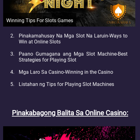
Winning Tips For Slots Games
Pinakamahusay Na Mga Slot Na Laruin-Ways to
Win at Online Slots
Paano Gumagana ang Mga Slot Machine-Best
Strategies for Playing Slot
Mga Laro Sa Casino-Winning in the Casino
Listahan ng Tips for Playing Slot Machines
Pinakabagong Balita Sa Online Casino