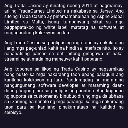
Ang Trada Casino ay itinatag noong 2014 at pagmamay-
ari ng TradaGames Limited na nakabase sa Jersey. Ang
site ng Trada Casino ay pinamamahalaan ng Aspire Global
Limited sa Malta, isang kumpanyang sikat sa mga
pagpapatakbo ng white label, matatag na software, at
magagandang koleksyon ng laro.
Ang Trada Casino sa paglipas ng mga taon ay nakakita ng
ilang mga pag-unlad, kahit na hindi sa interface nito. Ito ay
nananatiling pareho sa dati nitong ginagawa at naka-
streamline at madaling maneuver kahit papaano.
Ang koponan sa likod ng Trada Casino ay nagsumikap
nang husto sa mga nakaraang taon upang palaguin ang
kanilang koleksyon ng laro. Pagdaragdag ng maraming
nangungunang software developer at maraming daan-
daang bagong laro sa paglipas ng panahon. Ang koponan
ng suporta sa customer ay binubuo din ng mga dalubhasa
sa iGaming na nanalo ng mga parangal sa mga nakaraang
taon para sa kanilang pinakamataas na kalidad na
serbisyo.