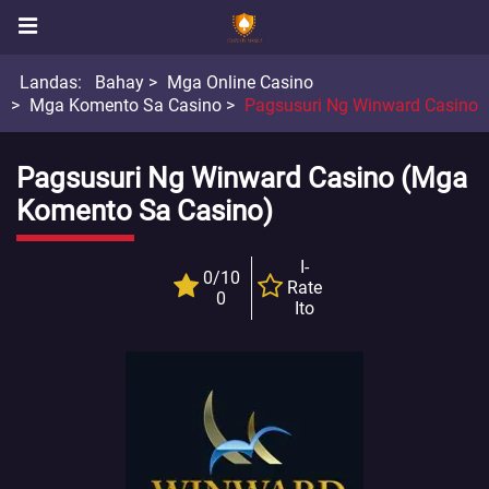
Landas:
Bahay
Mga Online Casino
Mga Komento Sa Casino
Pagsusuri Ng Winward Casino
Pagsusuri Ng Winward Casino (Mga
Komento Sa Casino)
I-
0/10
Rate
0
Ito