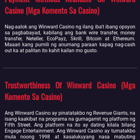
Casino (Mga Komento Sa Casino)
Nag-aalok ang Winward Casino ng ilang iba't ibang opsyon
sa pagbabayad, kabilang ang bank wire transfer, money
transfer, Neteller, EcoPayz, Skrill, Bitcoin at Ethereum.
Maaari kang pumili ng anumang paraan kapag nag-cash
out ka at palitan ito kahit kailan mo gusto.
Trustworthiness Of Winward Casino (Mga
Komento Sa Casino)
Ang Winward Casino ay pinatatakbo ng Revenue Giants, na
isang kaakibat na programa na gumagamit ng platform ng
Fifth Street. Ang platform na ito ay dating kilala bilang
Engage Entertainment. Ang Winward Casino ay tumatakbo
mula noong 1998 at kasalukuyang nasa mabuting