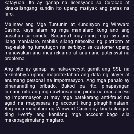
katayuan. Ito ay ganap na lisensyado sa Curacao at
kinakailangang sundin ito upang matiyak ang patas na
laro.
Malinaw ang Mga Tuntunin at Kundisyon ng Winward
Casino, kaya alam ng mga manlalaro kung ano ang
aasahan sa simula. Bagama't may ilang mga isyu ang
ilang manlalaro, mabilis silang niresolba ng platform at
nag-aalok ng tumutugon na serbisyo sa customer upang
mahawakan ang mga reklamo at anumang potensyal na
problema.
Ang site ay ganap na naka-encrypt gamit ang SSL na
teknolohiya upang maprotektahan ang data ng player at
anumang personal na impormasyon. Ang mga panalo ay
pinananatiling pribado. Bukod pa rito, pinapayagan
lamang nito ang mga awtorisadong pirata na mag-access
ng impormasyon at may mga patakarang anti-fraud na
agad na magsasara ng account kung pinaghihinalaan.
Ang mga manlalaro ng Winward Casino ay kinakailangan
ding i-verify ang kanilang mga account bago sila
makapagsimulang maglaro.