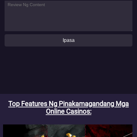
Ipasa
Top Features Ng Pinakamagandang Mga
Online Casinos