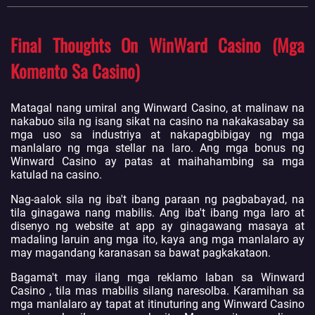
Final Thoughts On WinWard Casino (Mga
Komento Sa Casino)
Matagal nang umiral ang Winward Casino, at malinaw na
nakabuo sila ng isang sikat na casino na nakakasabay sa
mga uso sa industriya at nakapagbibigay ng mga
manlalaro ng mga stellar na laro. Ang mga bonus ng
Winward Casino ay patas at maihahambing sa mga
katulad na casino.
Nag-aalok sila ng iba't ibang paraan ng pagbabayad, na
tila ginagawa nang mabilis. Ang iba't ibang mga laro at
disenyo ng website at app ay ginagawang masaya at
madaling laruin ang mga ito, kaya ang mga manlalaro ay
may magandang karanasan sa bawat pagkakataon.
Bagama't may ilang mga reklamo laban sa Winward
Casino , tila mas mabilis silang naresolba. Karamihan sa
mga manlalaro ay tapat at itinuturing ang Winward Casino