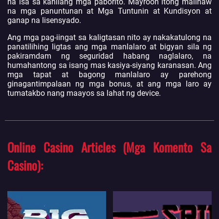
na isa sa kanilang mga paborito. Mayroon itong malinaw
na mga panuntunan at Mga Tuntunin at Kundisyon at
ganap na lisensyado.
Ang mga pag-iingat sa kaligtasan nito ay nakakatulong na
panatilihing ligtas ang mga manlalaro at bigyan sila ng
pakiramdam ng seguridad habang naglalaro, na
humahantong sa isang mas kasiya-siyang karanasan. Ang
mga tapat at bagong manlalaro ay parehong
ginagantimpalaan ng mga bonus, at ang mga laro ay
tumatakbo nang maayos sa lahat ng device.
Online Casino Articles (Mga Komento Sa
Casino)