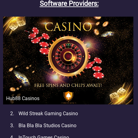
Software Providers
Hub88 Casinos
Wild Streak Gaming Casino
Bla Bla Bla Studios Casino
InTouch Games Casino