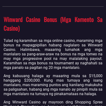
Winward Casino Bonus (Mga Komento Sa
Casino)
Tulad ng karamihan sa mga online casino, maraming mga
bonus na mapagpipilian habang naglalaro sa Winward
Casino. Halimbawa, maaaring lumahok ang mga
manlalaro sa pang-araw-araw na bonus na mga torneo na
may mga progressive pool na may malalaking payout.
Karamihan sa mga bonus na tournament ay naghahati sa
mga panalo sa pagitan ng 20 mga manlalaro.
Ang kabuuang halaga ay maaaring mula sa $15,000
hanggang $200,000. Kung mas tumaya ang isang
manlalaro, mas maraming puntos ang kanilang makukuha
sa paligsahan, habang ang mga nanalo ay pinipili mula sa
mga manlalaro na tumaya ng pinakamataas na halaga.
Ang Winward Casino ay mayroon ding Shopping Spree