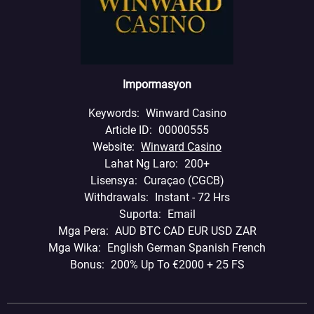
Impormasyon
Keywords
Winward Casino
Article ID
00000555
Website
Winward Casino
Lahat Ng Laro
200+
Lisensya
Curaçao (CGCB)
Withdrawals
Instant - 72 Hrs
Suporta
Email
Mga Pera
AUD BTC CAD EUR USD ZAR
Mga Wika
English German Spanish French
Bonus
200% Up To €2000 + 25 FS