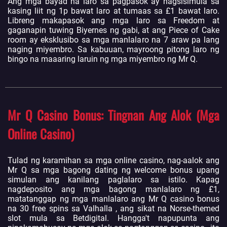
Ang mga bayad na laro sa pagpasok ay nagsisimula sa
kasing liit ng 1p bawat laro at tumaas sa £1 bawat laro.
Libreng makapasok ang mga laro sa Freedom at
gaganapin tuwing Biyernes ng gabi, at ang Piece of Cake
room ay eksklusibo sa mga manlalaro na 7 araw pa lang
naging miyembro. Sa kabuuan, mayroong pitong laro ng
bingo na maaaring laruin ng mga miyembro ng Mr Q.
Mr Q Casino Bonus: Tingnan Ang Alok (Mga
Online Casino)
Tulad ng karamihan sa mga online casino, nag-aalok ang
Mr Q sa mga bagong dating ng welcome bonus upang
simulan ang kanilang paglalaro sa istilo. Kapag
nagdeposito ang mga bagong manlalaro ng £1,
matatanggap ng mga manlalaro ang Mr Q casino bonus
na 30 free spins sa Valhalla , ang sikat na Norse-themed
slot mula sa Betdigital. Hangga't napupunta ang