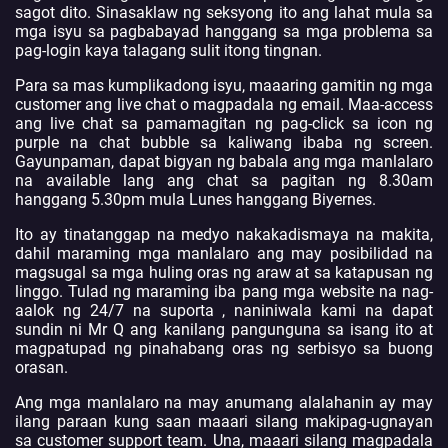
sagot dito. Sinasaklaw ng seksyong ito ang lahat mula sa
mga isyu sa pagbabayad hanggang sa mga problema sa
pag-login kaya talagang sulit itong tingnan.
Para sa mas kumplikadong isyu, maaaring gamitin ng mga
customer ang live chat o magpadala ng email. Maa-access
ang live chat sa pamamagitan ng pag-click sa icon ng
purple na chat bubble sa kaliwang ibaba ng screen.
Gayunpaman, dapat bigyan ng babala ang mga manlalaro
na available lang ang chat sa pagitan ng 8.30am
hanggang 5.30pm mula Lunes hanggang Biyernes.
Ito ay tinatanggap na medyo nakakadismaya na makita,
dahil maraming mga manlalaro ang may posibilidad na
magsugal sa mga huling oras ng araw at sa katapusan ng
linggo. Tulad ng maraming iba pang mga website na nag-
aalok ng 24/7 na suporta , naniniwala kami na dapat
sundin ni Mr Q ang kanilang pangunguna sa isang ito at
magpatupad ng pinahabang oras ng serbisyo sa buong
orasan.
Ang mga manlalaro na may anumang alalahanin ay may
ilang paraan kung saan maaari silang makipag-ugnayan
sa customer support team. Una, maaari silang magpadala