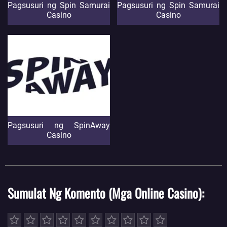
Pagsusuri ng Spin Samurai
Pagsusuri ng Spin Samurai
Casino
Casino
Pagsusuri ng SpinAway
Casino
Sumulat Ng Komento (Mga Online Casino)