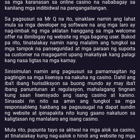
sa mga karanasan sa online casino na nababagay sa
kanilang mga indibidwal na pangangailangan.
Sa pagsusuri sa Mr Q na ito, sinaklaw namin ang lahat
mula sa mga developer ng software na ang mga laro ay
nag-iimbak ng mga aklatan hanggang sa mga welcome
offer na ibinibigay ng website ng mga bagong user. Bukod
pa rito, tinatalakay namin nang malalim ang tungkol sa
mga tampok na panseguridad at mga paraan ng suporta
sa customer na magagamit upang makatiyak kang palagi
kang nasa ligtas na mga kamay.
Sinisimulan namin ang pagsusuri sa pamamagitan ng
pagtingin sa mga lisensya na nakuha ng casino. Dahil ang
iba't ibang hurisdiksyon sa buong mundo ay may iba't
ibang panuntunan at regulasyon, mahalagang tingnan
kung saan lisensyado ang isang casino at kanino.
Sinasabi rin nito sa amin ang tungkol sa mga
responsableng hakbang sa pagsusugal na dapat sundin
ng website at ipinapakita nito kung gaano nakatuon sa
kaligtasan ng manlalaro ang isang casino.
Mula rito, pupunta tayo sa aktwal na mga alok sa casino,
at tinatalakay kung nag-aalok o hindi ang website ng mga