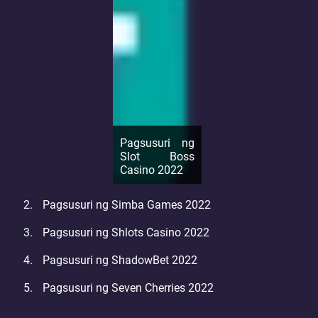
Pagsusuri ng
Slot Boss
Casino 2022
Pagsusuri ng Simba Games 2022
Pagsusuri ng Shlots Casino 2022
Pagsusuri ng ShadowBet 2022
Pagsusuri ng Seven Cherries 2022