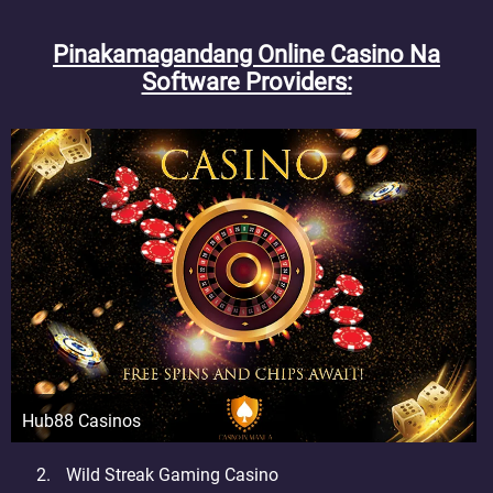
Pinakamagandang Online Casino Na
Software Providers
Hub88 Casinos
Wild Streak Gaming Casino