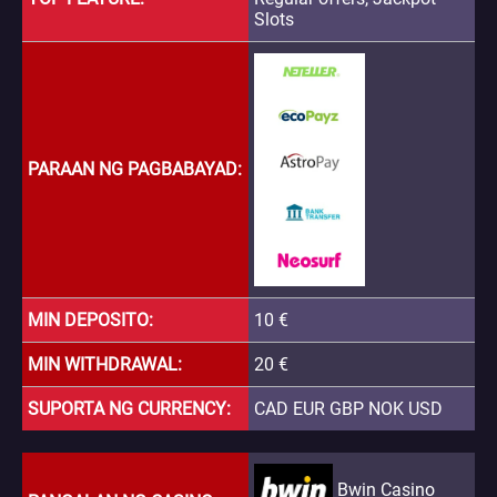
Slots
PARAAN NG PAGBABAYAD
MIN DEPOSITO
10 €
MIN WITHDRAWAL
20 €
SUPORTA NG CURRENCY
CAD EUR GBP NOK USD
Bwin Casino