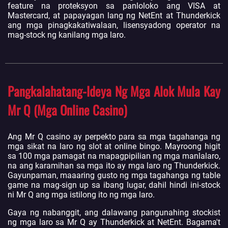
feature na proteksyon sa panloloko ang VISA at
Mastercard, at papayagan lang ng NetEnt at Thunderkick
ang mga pinagkakatiwalaan, lisensyadong operator na
mag-stock ng kanilang mga laro.
Pangkalahatang-Ideya Ng Mga Alok Mula Kay
Mr Q (Mga Online Casino)
Ang Mr Q casino ay perpekto para sa mga tagahanga ng
mga sikat na laro ng slot at online bingo. Mayroong higit
sa 100 mga pamagat na mapagpipilian ng mga manlalaro,
na ang karamihan sa mga ito ay mga laro ng Thunderkick.
Gayunpaman, maaaring gusto ng mga tagahanga ng table
game na mag-sign up sa ibang lugar, dahil hindi ini-stock
ni Mr Q ang mga istilong ito ng mga laro.
Gaya ng nabanggit, ang dalawang pangunahing stockist
ng mga laro sa Mr Q ay Thunderkick at NetEnt. Bagama't