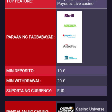
TOP FEATURE
Payouts, Live casino
PARAAN NG PAGBABAYAD
MIN DEPOSITO
10 €
MIN WITHDRAWAL
20 €
SUPORTA NG CURRENCY
EUR
Casino Universe
PANGALAN NG CASINO