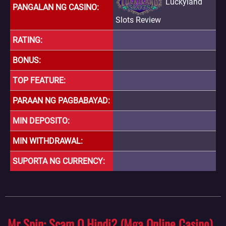
Luckyland
PANGALAN NG CASINO
Slots Review
RATING
BONUS
TOP FEATURE
PARAAN NG PAGBABAYAD
MIN DEPOSITO
MIN WITHDRAWAL
SUPORTA NG CURRENCY
Mr Spin: Scam O Hindi? (Mga Online Casino)