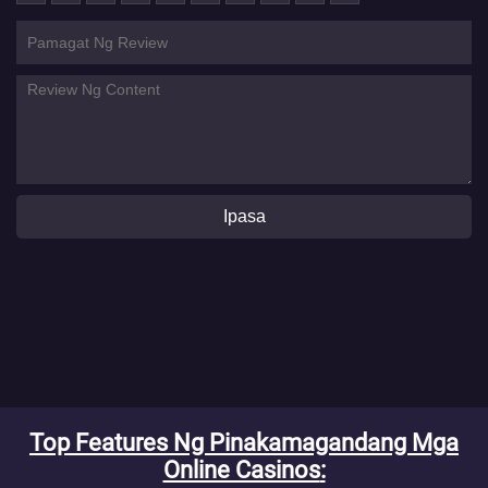
Ipasa
Top Features Ng Pinakamagandang Mga
Online Casinos