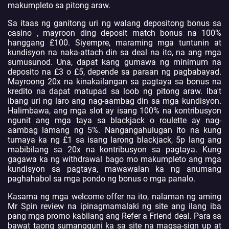
makumpleto sa pitong araw.
Sa itaas ng ganitong uri ng walang depositong bonus sa
casino , mayroon ding deposit match bonus na 100%
hanggang £100. Siyempre, maraming mga tuntunin at
kundisyon na naka-attach din sa deal na ito, na ang mga
sumusunod. Una, dapat kang gumawa ng minimum na
deposito na £3 o £5, depende sa paraan ng pagbabayad.
Mayroong 20x na kinakailangan sa pagtaya sa bonus na
kredito na dapat matupad sa loob ng pitong araw. Iba't
ibang uri ng laro ang nag-aambag din sa mga kundisyon.
Halimbawa, ang mga slot ay isang 100% na kontribusyon
ngunit ang mga taya sa blackjack o roulette ay nag-
aambag lamang ng 5%. Nangangahulugan ito na kung
tumaya ka ng £1 sa isang larong blackjack, 5p lang ang
mabibilang sa 20x na kontribusyon sa pagtaya. Kung
gagawa ka ng withdrawal bago mo makumpleto ang mga
kundisyon sa pagtaya, mawawalan ka ng anumang
paghahabol sa mga pondo ng bonus o mga panalo.
Kasama ng mga welcome offer na ito, nalaman ng aming
Mr Spin review na ipinagmamalaki ng site ang ilang iba
pang mga promo kabilang ang Refer a Friend deal. Para sa
bawat taong sumangguni ka sa site na magsa-sign up at