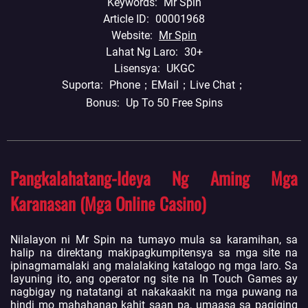
Keywords
Mr Spin
Article ID
00001968
Website
Mr Spin
Lahat Ng Laro
30+
Lisensya
UKGC
Suporta
Phone；eMail；Live Chat；
Bonus
Up To 50 Free Spins
Pangkalahatang-Ideya Ng Aming Mga
Karanasan (Mga Online Casino)
Nilalayon ni Mr Spin na tumayo mula sa karamihan, sa
halip na direktang makipagkumpitensya sa mga site na
ipinagmamalaki ang malalaking katalogo ng mga laro. Sa
layuning ito, ang operator ng site na In Touch Games ay
nagbigay ng natatangi at nakakaakit na mga puwang na
hindi mo mahahanap kahit saan pa, umaasa sa pagiging