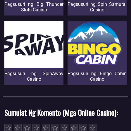
Pagsusuri ng Big Thunder
Pagsusuri ng Spin Samurai
Slots Casino
Casino
Pagsusuri ng SpinAway
Pagsusuri ng Bingo Cabin
Casino
Casino
Sumulat Ng Komento (Mga Online Casino)