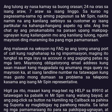
Ang tulong ay nasa kamay sa buong orasan; 24 na oras sa
isang araw, 7 araw sa isang linggo. Sa kurso ng
pagsasama-sama ng aming pagsusuri sa Mr Spin, nakita
namin na ang kanilang serbisyo sa customer ay isang
partikular na kahanga-hangang aspeto ng site. Ang live
chat ay ang pinakamabilis na paraan upang makipag-
ugnayan kung kailanganin mo ang kanilang tulong, ngunit
mayroon ding maraming iba pang mga pamamaraan.
Ang malawak na seksyon ng FAQ ay ang iyong unang port
of call kung naghahanap ka ng impormasyon, maging ito
tungkol sa mga isyu sa account o ang pagiging patas ng
mga laro. Mayroong obligatoryong email address kung
saan maaari kang magpadala ng anumang mga query na
mayroon ka, at isang landline number na tatawagan kung
mas gusto mong dumaan sa problema sa telepono
kasama ang isang Mr Spin representative.
Higit pa rito, maaari kang mag-text ng HELP sa 89910 at
tatawagan ka pabalik ni Mr Spin nang walang bayad, at
ang pag-click sa button na Humiling ng Callback sa pahina
ng Suporta ay magbibigay ng parehong resulta. Sa lahat
ng mga pamamaraang ito para sa pakikipag-ugnayan, at