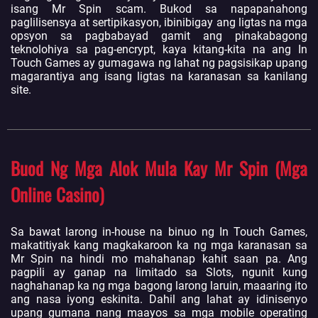
isang Mr Spin scam. Bukod sa napapanahong
paglilisensya at sertipikasyon, ibinibigay ang ligtas na mga
opsyon sa pagbabayad gamit ang pinakabagong
teknolohiya sa pag-encrypt, kaya kitang-kita na ang In
Touch Games ay gumagawa ng lahat ng pagsisikap upang
magarantiya ang isang ligtas na karanasan sa kanilang
site.
Buod Ng Mga Alok Mula Kay Mr Spin (Mga
Online Casino)
Sa bawat larong in-house na binuo ng In Touch Games,
makatitiyak kang magkakaroon ka ng mga karanasan sa
Mr Spin na hindi mo mahahanap kahit saan pa. Ang
pagpili ay ganap na limitado sa Slots, ngunit kung
naghahanap ka ng mga bagong larong laruin, maaaring ito
ang nasa iyong eskinita. Dahil ang lahat ay idinisenyo
upang gumana nang maayos sa mga mobile operating