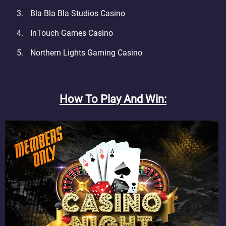
Bla Bla Bla Studios Casino
InTouch Games Casino
Northern Lights Gaming Casino
How To Play And Win