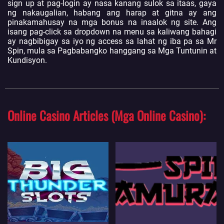
sign up at pag-login ay nasa kanang sulok sa itaas, gaya
ng nakaugalian, habang ang harap at gitna ay ang
pinakamahusay na mga bonus na inaalok ng site. Ang
isang pag-click sa dropdown na menu sa kaliwang bahagi
ay nagbibigay sa iyo ng access sa lahat ng iba pa sa Mr
Spin, mula sa Pagbabangko hanggang sa Mga Tuntunin at
Kundisyon.
Online Casino Articles (Mga Online Casino)