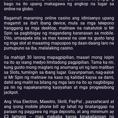
bago na ito upang makagawa ng angkop na lugar sa
online na globo.
Bagama't maraming online casino ang idinisenyo upang
magamit sa iba't ibang device, mula sa mga telepono
hanggang sa mga desktop, malinaw na nakatutok si Mr
Spin sa pagbibigay ng magandang karanasan sa mobile.
Dito, umaapela sila sa mas kaswal na user na gusto lang
ng mga slot at maaaring mapuspos ng daan-daang laro na
pumupuno sa iba, malalaking casino.
Sa mahigit 30 larong mapagpipilian, maaari mong isipin
na ito ay isang medyo limitadong pagpipilian. Tama ka rin;
kung gusto mong maglaro ng anumang uri ng laro maliban
sa Slots, tumingin sa ibang lugar. Gayunpaman, nag-aalok
si Mr Spin ng malinaw na kaso ng kalidad kaysa sa dami,
dahil ang maliit na bilang ng mga laro na ito ay nagbibigay
pa rin ng napakaraming kasiyahan at mga progresibong
jackpot.
Ang Visa Electron, Maestro, Skrill, PayPal , paysafecard at
ang iyong mobile phone bill ay lahat ng tinatanggap na
paraan ng paggawa ng mga deposito, at ang minimum ay
£3 lamang – mas mababa kaysa kinakailangan ng