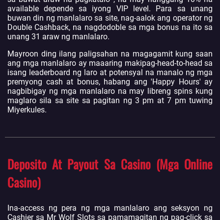
available depende sa iyong VIP level. Para sa unang
buwan din ng manlalaro sa site, nag-aalok ang operator ng
Double Cashback, na nagdodoble sa mga bonus na ito sa
unang 31 araw ng manlalaro.
Mayroon ding ilang paligsahan na magagamit kung saan
ang mga manlalaro ay maaaring makipag-head-to-head sa
isang leaderboard ng laro at potensyal na manalo ng mga
premyong cash at bonus, habang ang 'Happy Hours' ay
nagbibigay ng mga manlalaro na may libreng spins kung
maglaro sila sa site sa pagitan ng 3 pm at 7 pm tuwing
Miyerkules.
Deposito At Payout Sa Casino (Mga Online
Casino)
Ina-access ng pera ng mga manlalaro ang seksyon ng
Cashier sa Mr Wolf Slots sa pamamagitan ng pag-click sa