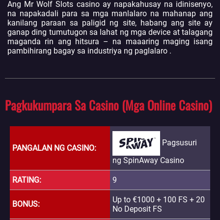
Ang Mr Wolf Slots casino ay napakahusay na idinisenyo,
na napakadali para sa mga manlalaro na mahanap ang
kanilang paraan sa paligid ng site, habang ang site ay
ganap ding tumutugon sa lahat ng mga device at talagang
maganda rin ang hitsura – na maaaring maging isang
pambihirang bagay sa industriya ng paglalaro .
Pagkukumpara Sa Casino (Mga Online Casino)
Pagsusuri
PANGALAN NG CASINO
ng SpinAway Casino
RATING
9
Up to €1000 + 100 FS + 20
BONUS
No Deposit FS