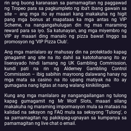
rin ang buong karanasan sa pamamagitan ng paggawad
ng Tropeo para sa pagkumpleto ng iba't ibang gawain sa
site – ang mga ito ay maaari kang makakuha ng higit
pang mga bonus at mapataas ka mga antas ng VIP
Scheme, na nangangahulugan din ng mas maraming
reward para sa iyo. Sa katunayan, ang mga miyembro ng
VIP ay maaari ding manalo ng pizza bawat linggo sa
promosyon ng 'VIP Pizza Club'.
Ang mga manlalaro ay mahusay din na protektado kapag
ginagamit ang site na ito dahil sa katotohanang ito ay
lisensyado hindi lamang ng UK Gambling Commission,
kundi pati na rin ng Alderney Gambling Control
Commission – ibig sabihin mayroong dalawang hanay ng
mga mata sa casino na ito upang matiyak na ito ay
gumagana nang ligtas at nang walang kinikilingan.
Kung ang mga manlalaro ay nangangailangan ng tulong
kapag gumagamit ng Mr Wolf Slots, maaari silang
makakuha ng maraming impormasyon mula sa mataas na
kalidad na seksyon ng FAQ mula sa seksyong 'Tulong', o
sa pamamagitan ng pakikipag-ugnayan sa kumpanya sa
pamamagitan ng live chat o email.