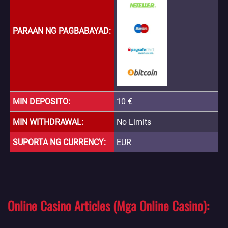
PARAAN NG PAGBABAYAD
MIN DEPOSITO
10 €
MIN WITHDRAWAL
No Limits
SUPORTA NG CURRENCY
EUR
Online Casino Articles (Mga Online Casino)