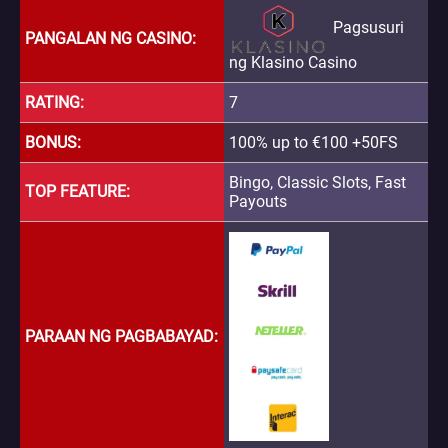
Pagsusuri
PANGALAN NG CASINO
ng Klasino Casino
RATING
7
BONUS
100% up to €100 +50FS
Bingo, Classic Slots, Fast
TOP FEATURE
Payouts
PARAAN NG PAGBABAYAD