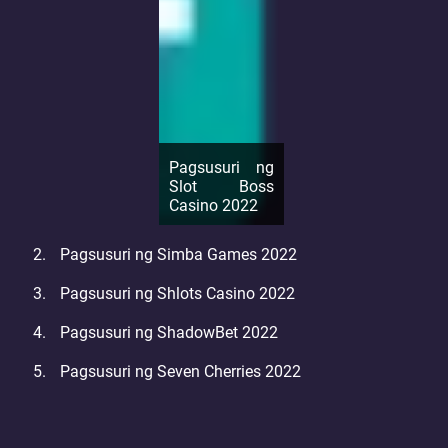
Pagsusuri ng
Slot Boss
Casino 2022
Pagsusuri ng Simba Games 2022
Pagsusuri ng Shlots Casino 2022
Pagsusuri ng ShadowBet 2022
Pagsusuri ng Seven Cherries 2022