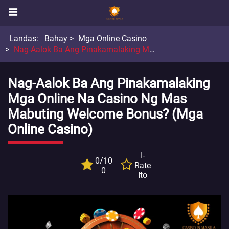
Landas:
Bahay
Mga Online Casino
Nag-Aalok Ba Ang Pinakamalaking Mga Online Na Casino Ng Mas Mabuting Welcome Bonus?
Nag-Aalok Ba Ang Pinakamalaking
Mga Online Na Casino Ng Mas
Mabuting Welcome Bonus? (Mga
Online Casino)
I-
0/10
Rate
0
Ito