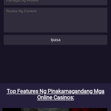
Ipasa
Top Features Ng Pinakamagandang Mga
Online Casinos