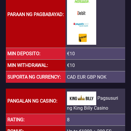
PARAAN NG PAGBABAYAD
MIN DEPOSITO
€10
MIN WITHDRAWAL
€10
SUPORTA NG CURRENCY
CAD EUR GBP NOK
Pagsusuri
PANGALAN NG CASINO
ng King Billy Casino
RATING
8