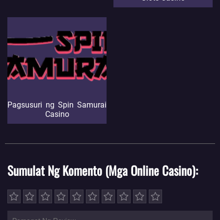
Pagsusuri ng Spin Samurai
Casino
Sumulat Ng Komento (Mga Online Casino)