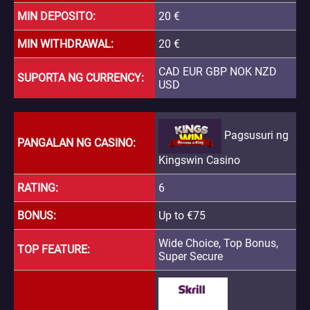
MIN DEPOSITO
20 €
MIN WITHDRAWAL
20 €
CAD EUR GBP NOK NZD
SUPORTA NG CURRENCY
USD
Pagsusuri ng
PANGALAN NG CASINO
Kingswin Casino
RATING
6
BONUS
Up to €75
Wide Choice, Top Bonus,
TOP FEATURE
Super Secure