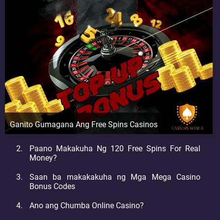
Ganito Gumagana Ang Free Spins Casinos
Paano Makakuha Ng 120 Free Spins For Real
Money?
Saan ba makakakuha ng Mga Mega Casino
Bonus Codes
Ano ang Chumba Online Casino?