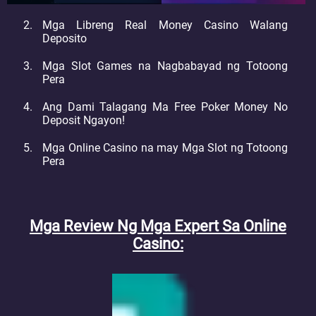
Mga Libreng Real Money Casino Walang
Deposito
Mga Slot Games na Nagbabayad ng Totoong
Pera
Ang Dami Talagang Ma Free Poker Money No
Deposit Ngayon!
Mga Online Casino na may Mga Slot ng Totoong
Pera
Mga Review Ng Mga Expert Sa Online
Casino