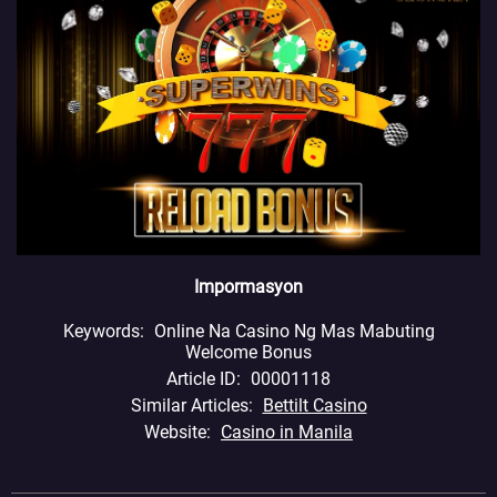
Impormasyon
Keywords
Online Na Casino Ng Mas Mabuting
Welcome Bonus
Article ID
00001118
Similar Articles
Bettilt Casino
Website
Casino in Manila