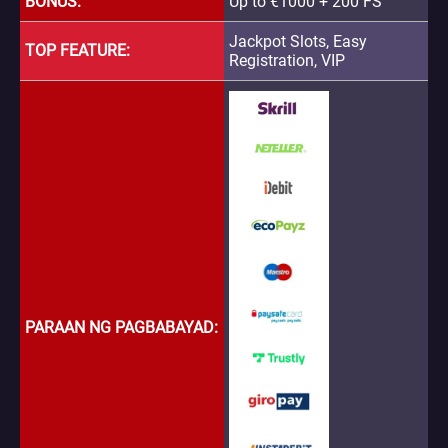
BONUS
Up to €1000 + 200 FS
Jackpot Slots, Easy
TOP FEATURE
Registration, VIP
PARAAN NG PAGBABAYAD