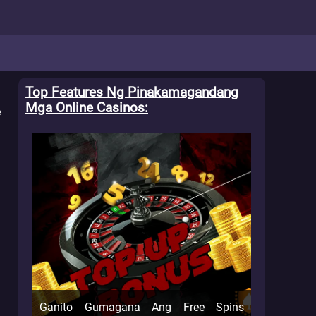
Top Features Ng Pinakamagandang
Mga Online Casinos
e
Ganito Gumagana Ang Free Spins