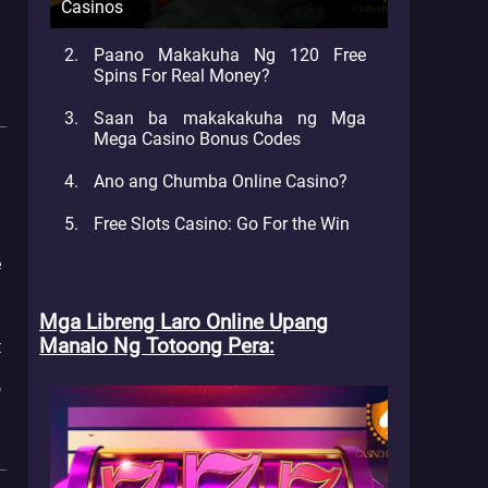
Casinos
Paano Makakuha Ng 120 Free
Spins For Real Money?
Saan ba makakakuha ng Mga
Mega Casino Bonus Codes
Ano ang Chumba Online Casino?
Free Slots Casino: Go For the Win
a
e
g
.
Mga Libreng Laro Online Upang
g
Manalo Ng Totoong Pera
t
a
o