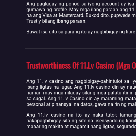
Ang paglagay ng ponod sa iyong account ay is
gumawa ng profile. May mga ilang paraan ang 11.
na ang Visa at Mastercard. Bukod dito, pupwede mo
Trustly bilang ibang paraan.
Bawat isa dito sa parang ito ay nagbibigay ng lib
Trustworthiness Of 11.lv Casino (Mga O
Ang 11.lv casino ang nagbibigay-pahintulot sa
isang ligtas na lugar. Ang 11.lv casino din ay 
naman may mga nilagay silang mga palatuntinin
sa sugal. Ang 11.lv Casino din ay maraming ma
personal at pinansyal na datos, gawa na rin ng ma
Ang 11.lv casino na ito ay naka tutok lama
nakapagbibigay sila ng site na lisensyado ng kan
maaaring makita at magamit nang ligtas, segurado