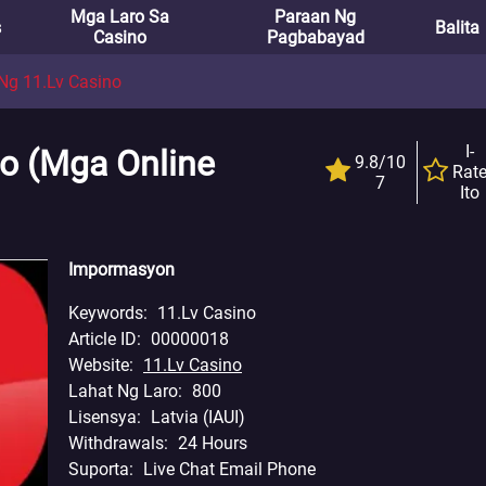
Mga Laro Sa
Paraan Ng
s
Balita
Casino
Pagbabayad
Ng 11.Lv Casino
I-
o (Mga Online
9.8/10
Rat
7
Ito
Impormasyon
Keywords
11.Lv Casino
Article ID
00000018
Website
11.Lv Casino
Lahat Ng Laro
800
Lisensya
Latvia (IAUI)
Withdrawals
24 Hours
Suporta
Live Chat Email Phone