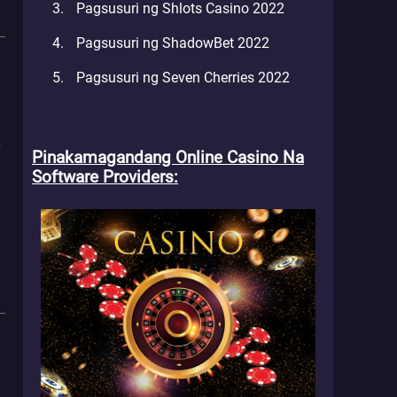
Pagsusuri ng Shlots Casino 2022
Pagsusuri ng ShadowBet 2022
Pagsusuri ng Seven Cherries 2022
g
y
Pinakamagandang Online Casino Na
g
Software Providers
g
a
a