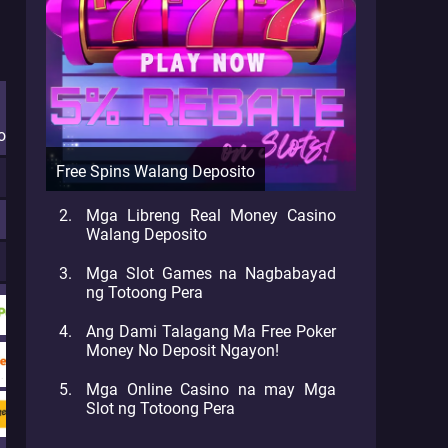
o
Pagsusuri ng 22BET Casino
Free Spins Walang Deposito
8
7
Mga Libreng Real Money Casino
122% up to $/ € 300 + 22 Bet Points
100% u
Walang Deposito
Sportsbook, Live Casino, Fast payouts
Classi
Mga Slot Games na Nagbabayad
ng Totoong Pera
Ang Dami Talagang Ma Free Poker
Money No Deposit Ngayon!
Mga Online Casino na may Mga
Slot ng Totoong Pera