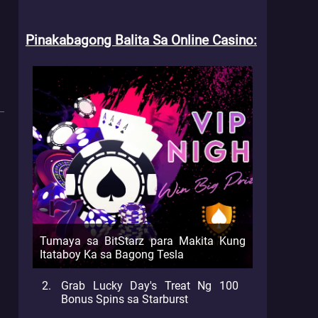
Pinakabagong Balita Sa Online Casino
Tumaya sa BitStarz para Makita Kung
Itataboy Ka sa Bagong Tesla
Grab Lucky Day's Treat Ng 100
Bonus Spins sa Starburst