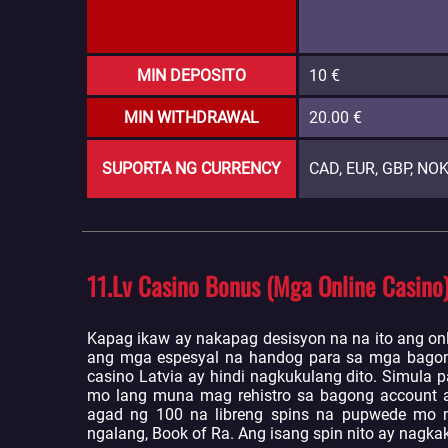
MIN DEPOSITO
10 €
MIN WITHDRAWAL
20.00 €
SUPORTA NG CURRENCY
CAD, EUR, GBP, NOK
11.lv Casino Bonus (Mga Online Casino
Kapag ikaw ay nakapag desisyon na na ito ang o
ang mga espesyal na handog para sa mga bagong 
casino Latvia ay hindi nagkukulang dito. Simula
mo lang muna mag rehistro sa bagong account 
agad ng 100 na libreng spins na pupwede mo m
ngalang, Book of Ra. Ang isang spin nito ay nagka