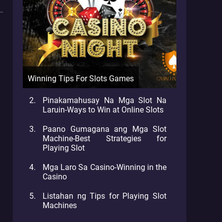
Winning Tips For Slots Games
Pinakamahusay Na Mga Slot Na
Laruin-Ways to Win at Online Slots
Paano Gumagana ang Mga Slot
Machine-Best Strategies for
Playing Slot
Mga Laro Sa Casino-Winning in the
Casino
Listahan ng Tips for Playing Slot
Machines