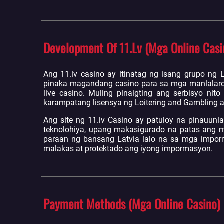
Development Of 11.lv (Mga Online Casi
Ang 11.lv casino ay itinatag ng isang grupo ng
pinaka magandang casino para sa mga manlalaro 
live casino. Muling pinaigting ang serbisyo ni
karampatang lisensya ng Loitering and Gambling au
Ang site ng 11.lv Casino ay patuloy na pinauun
teknolohiya, upang makasigurado na patas ang mg
paraan ng bansang Latvia lalo na sa mga impo
malakas at protektado ang iyong impormasyon.
Payment Methods (Mga Online Casino)