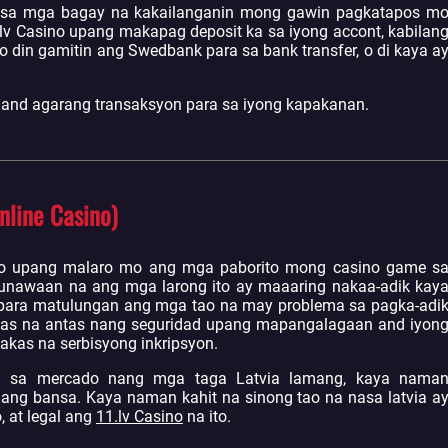
a sa mga bagay na kakailanganin mong gawin pagkatapos m
lv Casino upang makapag deposit ka sa iyong accont, kabilan
 din gamitin ang Swedbank para sa bank transfer, o di kaya a
re and agarang transaksyon para sa iyong kapakanan.
nline Casino)
 iyo upang malaro mo ang mga paborito mong casino game s
nauunawaan na ang mga larong ito ay maaaring nakaa-adik kay
 para matulungan ang mga tao na may problema sa pagka-adi
taas na antas nang seguridad upang mapangalagaan and iyon
lakas na serbisyong inkripsyon.
ng sa mercado nang mga taga Latvia lamang, kaya nama
ilang bansa. Kaya naman kahit na sinong tao na nasa latvia a
, at legal ang
11.lv Casino
na ito.