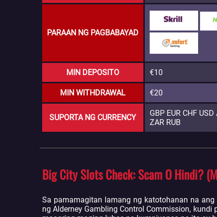
PARAAN NG PAGBABAYAD
MIN DEPOSITO
€10
MIN WITHDRAWAL
€20
GBP EUR CHF USD
SUPORTA NG CURRENCY
ZAR RUB
Big City Slots Check: Scam O Hindi? (
Sa pamamagitan lamang ng katotohanan na ang sit
ng Alderney Gambling Control Commission, kundi 