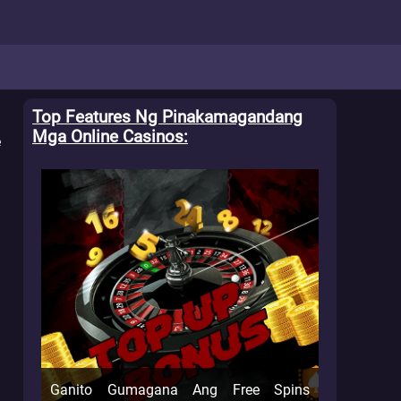
Top Features Ng Pinakamagandang
Mga Online Casinos
e
Ganito Gumagana Ang Free Spins