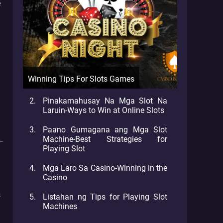
e
g
g
a
g
Winning Tips For Slots Games
a
a
Pinakamahusay Na Mga Slot Na
g
Laruin-Ways to Win at Online Slots
Paano Gumagana ang Mga Slot
Machine-Best Strategies for
Playing Slot
Mga Laro Sa Casino-Winning in the
Casino
s
Listahan ng Tips for Playing Slot
g
Machines
g