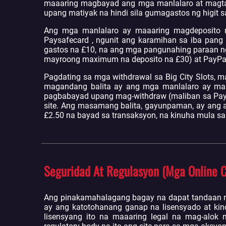
maaaring magbayad ang mga manlalaro at magtak
upang matiyak na hindi sila gumagastos ng higit 
Ang mga manlalaro ay maaaring magdeposito 
Paysafecard , ngunit ang karamihan sa iba pan
gastos na £10, na ang mga pangunahing paraan ng 
mayroong maximum na deposito na £30) at PayPa
Pagdating sa mga withdrawal sa Big City Slots,
magandang balita ay ang mga manlalaro ay maa
pagbabayad upang mag-withdraw (maliban sa Pay
site. Ang masamang balita, gayunpaman, ay ang
£2.50 na bayad sa transaksyon, na kinuha mula sa 
Seguridad At Regulasyon (Mga Online C
Ang pinakamahalagang bagay na dapat tandaan ng
ay ang katotohanang ganap na lisensyado at ki
lisensyang ito na maaaring legal na mag-alok 