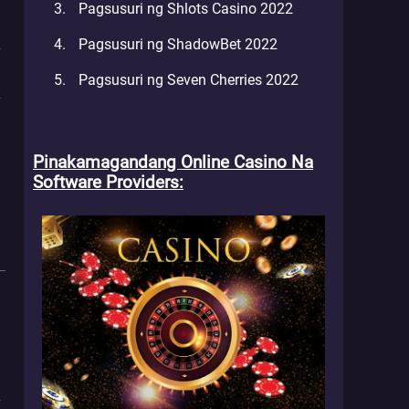
Pagsusuri ng Shlots Casino 2022
m
Pagsusuri ng ShadowBet 2022
y
Pagsusuri ng Seven Cherries 2022
y
a
g
Pinakamagandang Online Casino Na
Software Providers
n
g
g
g
y