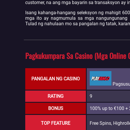
customer, na ang mga bayarin sa transaksyon ay i
Isang kahanga-hangang seleksyon ng mahigit 600 
mga ito ay nagmumula sa mga nangungunang soft
Tulad ng nahulaan mo sa pangalan ng tatak, karam
Pagkukumpara Sa Casino (Mga Online 
PANGALAN NG CASINO
Pagsusur
RATING
9
BONUS
100% up to €100 + 
TOP FEATURE
Free Spins, Highroll