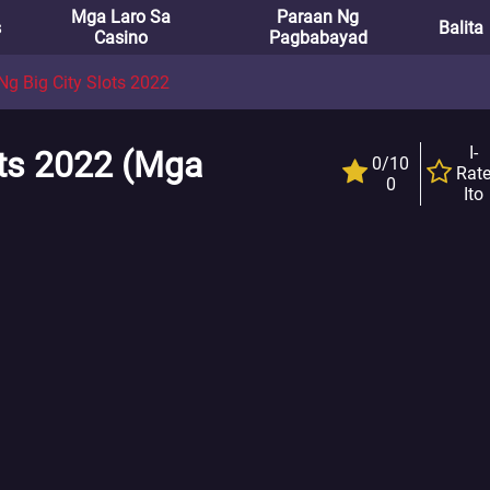
Mga Laro Sa
Paraan Ng
s
Balita
Casino
Pagbabayad
Ng Big City Slots 2022
I-
ots 2022 (Mga
0/10
Rat
0
Ito