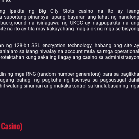
 nito.
ng ipakita ng Big City Slots casino na ito ay isan
suportang pinansyal upang bayaran ang lahat ng nanalon
sa background na isinagawa ng UKGC ay nagpapakita na an
site na ito ay tila may kakayahang mag-alok ng mga serbisyon
an ng 128-bit SSL encryption technology, habang ang site a
lalaro sa isang hiwalay na account mula sa mga operationa
rotektahan kung sakaling ilagay ang casino sa administrasyo
t din ng mga RNG (random number generators) para sa paglikh
alagang bahagi ng pagkuha ng lisensya sa pagsusugal dahi
ahil walang sinuman ang makakakontrol sa kinalabasan ng mg
 Casino)