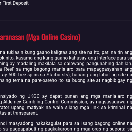
 First Deposit
aranasan (Mga Online Casino)
na tuklasin kung gaano kaligtas ang site na ito, pati na rin an
ok nito, kasama ang kung gaano kahusay ang interface para s
ng ay madaling makilala sa dalawang pangunahing dahilan
ega Reel' sa mga bagong manlalaro para mapagpasyahan an
ay 500 free spins sa Starbursts), habang ang lahat ng site n
sing tema na pare-pareho ito sa buong site at nagbibigay n
isensiyado ng UKGC ay dapat punan ang mga manlalaro n
ng Alderney Gambling Control Commission, ay nagsasagawa n
tor upang matiyak na wala silang mga link sa kriminal n
tas at transparent.
hindi masyadong nakakagulat para sa isang bagong online n
aho sa pagpapabuti ng pagkakaroon ng mga oras ng suporta s