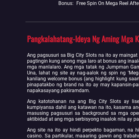
Bonus
Free Spin On Mega Reel After
Pangkalahatang-Ideya Ng Aming Mga K
Ang pagsusuri sa Big City Slots na ito ay maingat 
pagtingin kung anong mga laro at bonus ang inaal
mga manlalaro. Ang mga tatak ng Jumpman Gami
Una, lahat ng site ay nag-aalok ng spin ng 'M
kanilang welcome bonus (ang highlight kung saan 
pinapatakbo ng brand na ito ay may kapansin-pan
napakasayang pakiramdam.
Ang katotohanan na ang Big City Slots ay l
kumpiyansa dahil ang katawan na ito, kasama a
masusing pagsusuri sa background sa mga opera
aktibidad at ang mga serbisyong inaalok nila ay pa
Ang site na ito ay hindi perpekto bagaman, na 
casino. Sa partikular, maaaring gawin ang trab