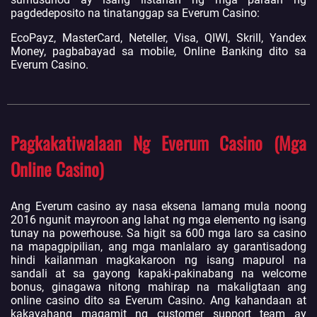
pagdedeposito na tinatanggap sa Everum Casino:
EcoPayz, MasterCard, Neteller, Visa, QIWI, Skrill, Yandex
Money, pagbabayad sa mobile, Online Banking dito sa
Everum Casino.
Pagkakatiwalaan Ng Everum Casino (Mga
Online Casino)
Ang Everum casino ay nasa eksena lamang mula noong
2016 ngunit mayroon ang lahat ng mga elemento ng isang
tunay na powerhouse. Sa higit sa 600 mga laro sa casino
na mapagpipilian, ang mga manlalaro ay garantisadong
hindi kailanman magkakaroon ng isang mapurol na
sandali at sa gayong kapaki-pakinabang na welcome
bonus, ginagawa nitong mahirap na makaligtaan ang
online casino dito sa Everum Casino. Ang kahandaan at
kakayahang magamit ng customer support team ay