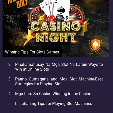
Winning Tips For Slots Games
Pinakamahusay Na Mga Slot Na Laruin-Ways to
Win at Online Slots
Paano Gumagana ang Mga Slot Machine-Best
Strategies for Playing Slot
Mga Laro Sa Casino-Winning in the Casino
Listahan ng Tips for Playing Slot Machines