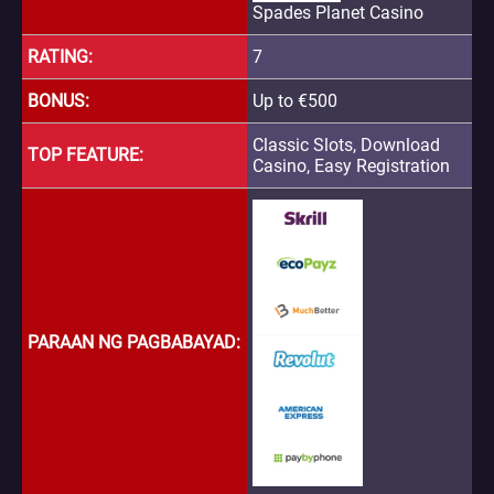
Spades Planet Casino
RATING
7
BONUS
Up to €500
Classic Slots, Download
TOP FEATURE
Casino, Easy Registration
PARAAN NG PAGBABAYAD