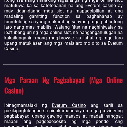
Kung isa kang malaking tagahanga ng mga online slot,
matutuwa ka sa katotohanan na ang Everum casino ay
may daan-daang mga slot na mapagpipilian at ang
madaling gamiting function sa paghahanap ay
tumutulong sa iyong makarating sa iyong mga paboritong
laro nang mas mabilis. Walang filter na naghihiwalay sa
iba't ibang uri ng mga online slot, na nangangahulugan na
kakailanganin mong mag-browse sa lahat ng mga laro
upang matuklasan ang mga malalaro mo dito sa Everum
Casino.
Mga Paraan Ng Pagbabayad (Mga Online
Casino)
Ipinagmamalaki ng
Everum Casino
ang sarili sa
pakikipagtulungan sa pinakamahusay na mga provider ng
pagbabayad upang gawing maayos at madali hangga't
maaari ang pagdedeposito ng mga pondo. Ang
sumusunod ay isang listahan ng mga paraan ng