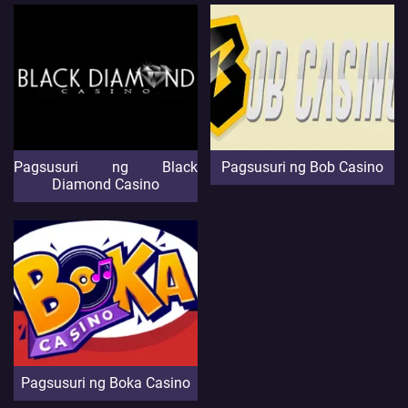
Pagsusuri ng Black
Pagsusuri ng Bob Casino
Diamond Casino
Pagsusuri ng Boka Casino