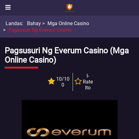
Landas:
Bahay
Mga Online Casino
Pagsusuri Ng Everum Casino
Pagsusuri Ng Everum Casino (Mga
Online Casino)
I-
10/10
Rate
0
Ito