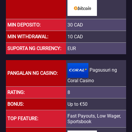
MIN DEPOSITO
30 CAD
MIN WITHDRAWAL
10 CAD
SUPORTA NG CURRENCY
EUR
Pagsusuri ng
PANGALAN NG CASINO
Coral Casino
RATING
8
BONUS
Up to €50
Fast Payouts, Low Wager,
TOP FEATURE
Sportsbook