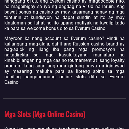
hanggang €100, ang Everum casino ay magdodoble nito,
na magbibigay sa iyo ng dagdag na €100 na laruin. Ang
bawat bonus ng casino ay may kasamang hanay ng mga
tuntunin at kundisyon na dapat sundin at ito ay may
kinalaman sa lahat ng ito upang matiyak na kwalipikado
ka para sa welcome bonus dito sa Everum Casino.
Mayroon ka nang account sa Everum casino? Hindi na
kailangang mag-alala, dahil ang Russian casino brand ay
nag-aalok ng ilang iba pang mga promosyon na
nakadirekta sa mga kasalukuyang manlalaro na
kinabibilangan ng mga casino tournament at isang loyalty
program kung saan ang mga gintong barya na iginawad
ay maaaring makuha para sa libreng spins sa mga
napiling nangungunang online slots dito sa Everum
Casino.
Mga Slots (Mga Online Casino)