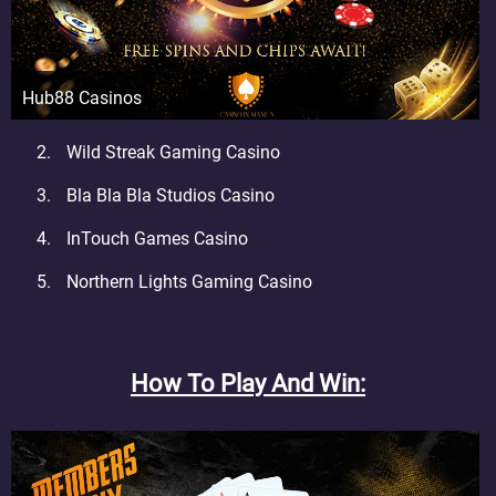
Hub88 Casinos
Wild Streak Gaming Casino
Bla Bla Bla Studios Casino
InTouch Games Casino
Northern Lights Gaming Casino
How To Play And Win