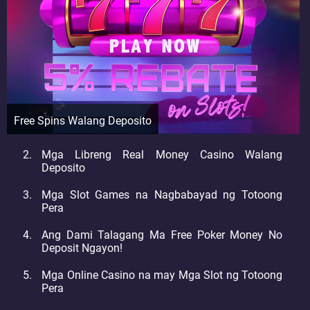
Free Spins Walang Deposito
Mga Libreng Real Money Casino Walang
Deposito
Mga Slot Games na Nagbabayad ng Totoong
Pera
Ang Dami Talagang Ma Free Poker Money No
Deposit Ngayon!
Mga Online Casino na may Mga Slot ng Totoong
Pera