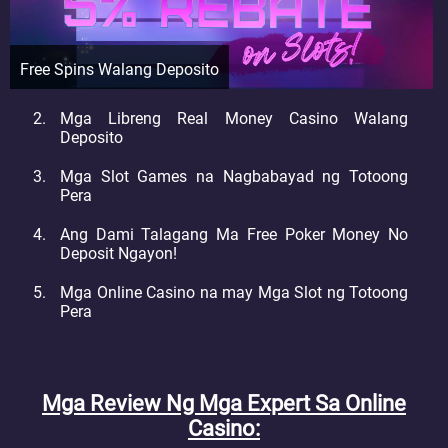
Free Spins Walang Deposito
Mga Libreng Real Money Casino Walang
Deposito
Mga Slot Games na Nagbabayad ng Totoong
Pera
Ang Dami Talagang Ma Free Poker Money No
Deposit Ngayon!
Mga Online Casino na may Mga Slot ng Totoong
Pera
Mga Review Ng Mga Expert Sa Online
Casino