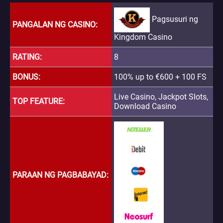
Pagsusuri ng
PANGALAN NG CASINO
Kingdom Casino
RATING
8
BONUS
100% up to €600 + 100 FS
Live Casino, Jackpot Slots,
TOP FEATURE
Download Casino
PARAAN NG PAGBABAYAD