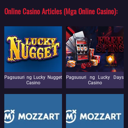
Online Casino Articles (Mga Online Casino)
Pagsusuri ng Lucky Nugget
Pagsusuri ng Lucky Days
Casino
Casino