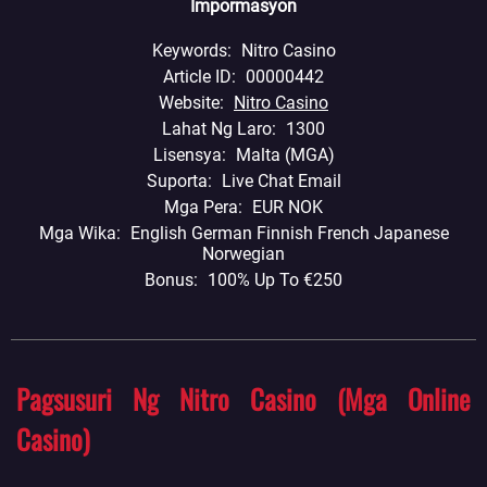
Impormasyon
Keywords
Nitro Casino
Article ID
00000442
Website
Nitro Casino
Lahat Ng Laro
1300
Lisensya
Malta (MGA)
Suporta
Live Chat Email
Mga Pera
EUR NOK
Mga Wika
English German Finnish French Japanese
Norwegian
Bonus
100% Up To €250
Pagsusuri Ng Nitro Casino (Mga Online
Casino)