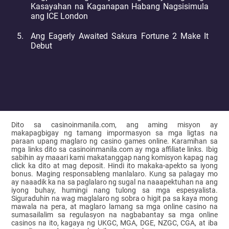
Kasayahan na Kaganapan Habang Nagsisimula
ang ICE London
Ang Eagerly Awaited Sakura Fortune 2 Make It
Debut
Dito sa casinoinmanila.com, ang aming misyon ay
makapagbigay ng tamang impormasyon sa mga ligtas na
paraan upang maglaro ng casino games online. Karamihan sa
mga links dito sa casinoinmanila.com ay mga affiliate links. Ibig
sabihin ay maaari kami makatanggap nang komisyon kapag nag
click ka dito at mag deposit. Hindi ito makaka-apekto sa iyong
bonus. Maging responsableng manlalaro. Kung sa palagay mo
ay naaadik ka na sa paglalaro ng sugal na naaapektuhan na ang
iyong buhay, humingi nang tulong sa mga espesyalista.
Siguraduhin na wag maglalaro ng sobra o higit pa sa kaya mong
mawala na pera, at maglaro lamang sa mga online casino na
sumasailalim sa regulasyon na nagbabantay sa mga online
casinos na ito, kagaya ng UKGC, MGA, DGE, NZGC, CGA, at iba