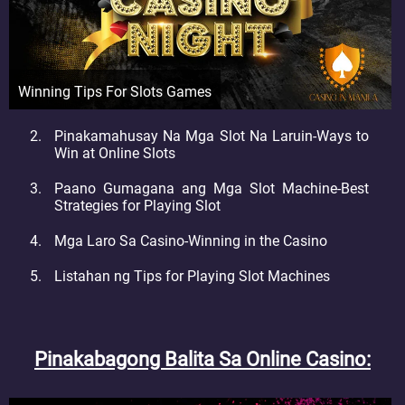
Winning Tips For Slots Games
Pinakamahusay Na Mga Slot Na Laruin-Ways to
Win at Online Slots
Paano Gumagana ang Mga Slot Machine-Best
Strategies for Playing Slot
Mga Laro Sa Casino-Winning in the Casino
Listahan ng Tips for Playing Slot Machines
Pinakabagong Balita Sa Online Casino