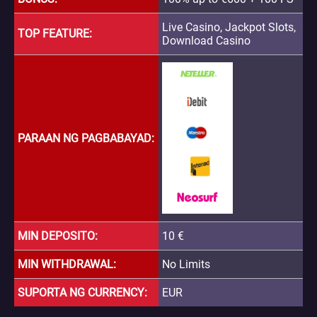
Live Casino, Jackpot Slots,
TOP FEATURE
Download Casino
PARAAN NG PAGBABAYAD
MIN DEPOSITO
10 €
MIN WITHDRAWAL
No Limits
SUPORTA NG CURRENCY
EUR