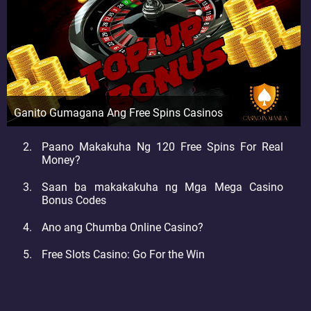
Ganito Gumagana Ang Free Spins Casinos
Paano Makakuha Ng 120 Free Spins For Real
Money?
Saan ba makakakuha ng Mga Mega Casino
Bonus Codes
Ano ang Chumba Online Casino?
Free Slots Casino: Go For the Win