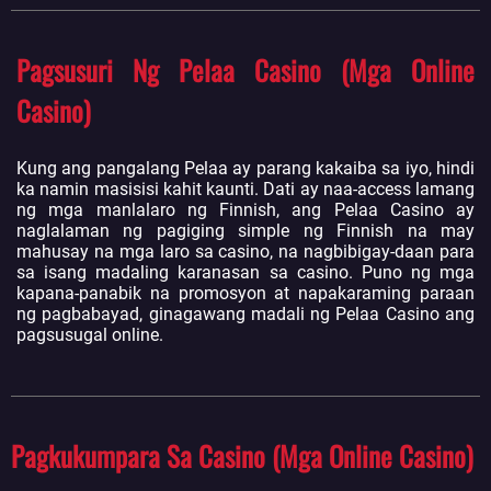
Pagsusuri Ng Pelaa Casino (Mga Online
Casino)
Kung ang pangalang Pelaa ay parang kakaiba sa iyo, hindi
ka namin masisisi kahit kaunti. Dati ay naa-access lamang
ng mga manlalaro ng Finnish, ang Pelaa Casino ay
naglalaman ng pagiging simple ng Finnish na may
mahusay na mga laro sa casino, na nagbibigay-daan para
sa isang madaling karanasan sa casino. Puno ng mga
kapana-panabik na promosyon at napakaraming paraan
ng pagbabayad, ginagawang madali ng Pelaa Casino ang
pagsusugal online.
Pagkukumpara Sa Casino (Mga Online Casino)