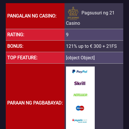
Pagsusuri ng 21
PANGALAN NG CASINO
Casino
RATING
9
BONUS
121% up to € 300 + 21FS
TOP FEATURE
[object Object]
PARAAN NG PAGBABAYAD