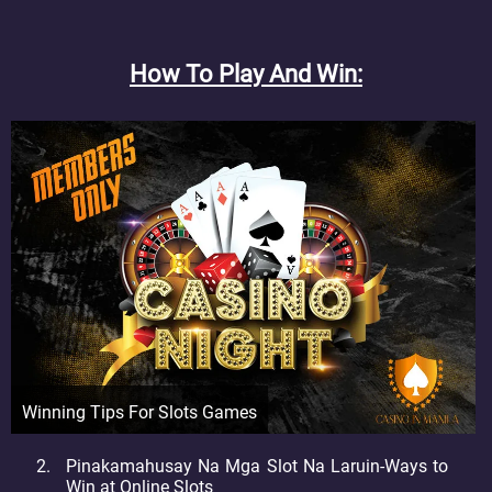
How To Play And Win
Winning Tips For Slots Games
Pinakamahusay Na Mga Slot Na Laruin-Ways to
Win at Online Slots