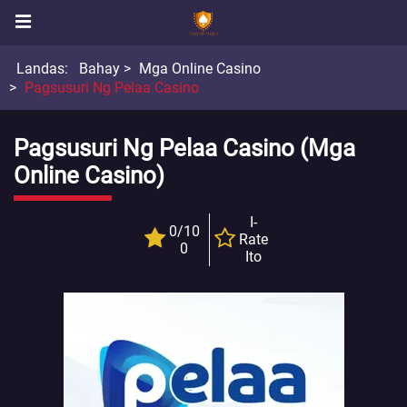
Landas:
Bahay
Mga Online Casino
Pagsusuri Ng Pelaa Casino
Pagsusuri Ng Pelaa Casino (Mga
Online Casino)
I-
0/10
Rate
0
Ito