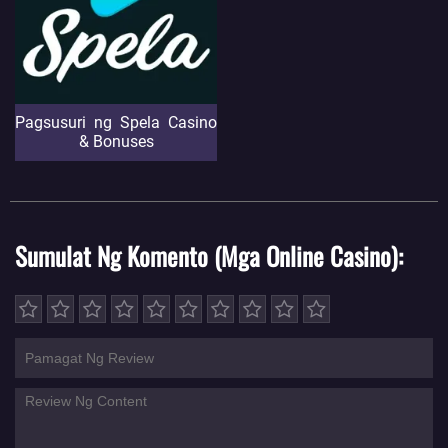
Pagsusuri ng Spela Casino
& Bonuses
Sumulat Ng Komento (Mga Online Casino)