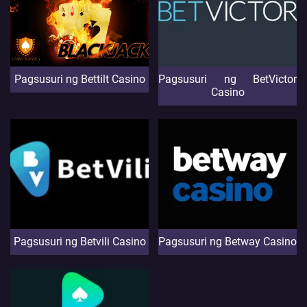
Pagsusuri ng Bettilt Casino
Pagsusuri ng BetVictor
Casino
Pagsusuri ng Betvili Casino
Pagsusuri ng Betway Casino