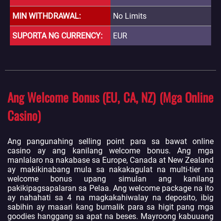
MIN WITHDRAWAL
No Limits
SUPORTA NG CURRENCY
EUR
Ang Welcome Bonus (EU, CA, NZ) (Mga Online
Casino)
Ang pangunahing selling point para sa bawat online
casino ay ang kanilang welcome bonus. Ang mga
manlalaro na nakabase sa Europe, Canada at New Zealand
ay makikinabang mula sa nakakagulat na multi-tier na
welcome bonus upang simulan ang kanilang
pakikipagsapalaran sa Pelaa. Ang welcome package na ito
ay nahahati sa 4 na magkakahiwalay na deposito, ibig
sabihin ay maaari kang bumalik para sa higit pang mga
goodies hanggang sa apat na beses. Mayroong kabuuang