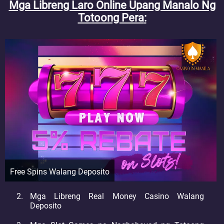
Mga Libreng Laro Online Upang Manalo Ng
Totoong Pera
Free Spins Walang Deposito
Mga Libreng Real Money Casino Walang
Deposito