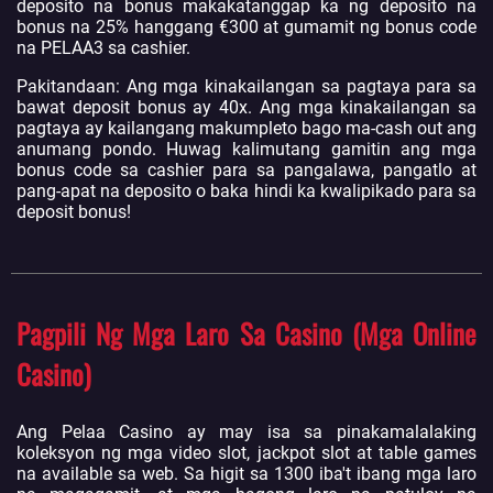
deposito na bonus makakatanggap ka ng deposito na
bonus na 25% hanggang €300 at gumamit ng bonus code
na PELAA3 sa cashier.
Pakitandaan: Ang mga kinakailangan sa pagtaya para sa
bawat deposit bonus ay 40x. Ang mga kinakailangan sa
pagtaya ay kailangang makumpleto bago ma-cash out ang
anumang pondo. Huwag kalimutang gamitin ang mga
bonus code sa cashier para sa pangalawa, pangatlo at
pang-apat na deposito o baka hindi ka kwalipikado para sa
deposit bonus!
Pagpili Ng Mga Laro Sa Casino (Mga Online
Casino)
Ang Pelaa Casino ay may isa sa pinakamalalaking
koleksyon ng mga video slot, jackpot slot at table games
na available sa web. Sa higit sa 1300 iba't ibang mga laro