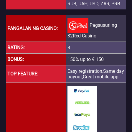
RUB, UAH, USD, ZAR, PRB
Pagsusuri ng
PANGALAN NG CASINO
32Red Casino
RATING
8
BONUS
150% up to € 150
Easy registration,Same day
TOP FEATURE
payout,Great mobile app