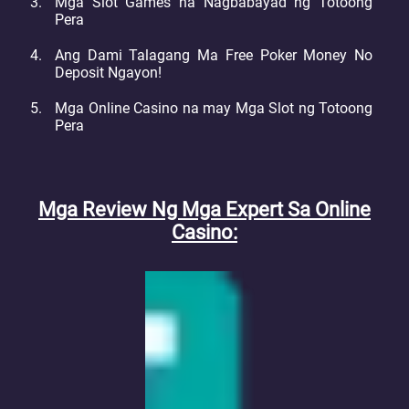
Mga Slot Games na Nagbabayad ng Totoong
Pera
Ang Dami Talagang Ma Free Poker Money No
Deposit Ngayon!
Mga Online Casino na may Mga Slot ng Totoong
Pera
Mga Review Ng Mga Expert Sa Online
Casino