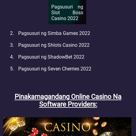
Pagsusuri ng
Slot Boss
Casino 2022
Pagsusuri ng Simba Games 2022
Pagsusuri ng Shlots Casino 2022
Pagsusuri ng ShadowBet 2022
Pagsusuri ng Seven Cherries 2022
Pinakamagandang Online Casino Na
Software Providers