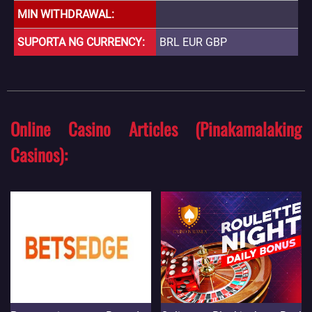
MIN WITHDRAWAL
SUPORTA NG CURRENCY
BRL EUR GBP
Online Casino Articles (Pinakamalaking
Casinos)