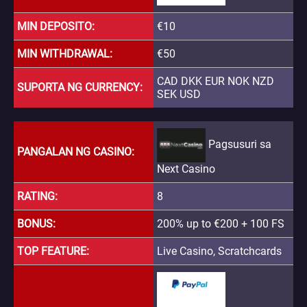
MIN DEPOSITO
€10
MIN WITHDRAWAL
€50
CAD DKK EUR NOK NZD
SUPORTA NG CURRENCY
SEK USD
Pagsusuri sa
PANGALAN NG CASINO
Next Casino
RATING
8
BONUS
200% up to €200 + 100 FS
TOP FEATURE
Live Casino, Scratchcards