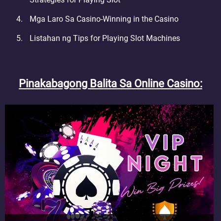
Mga Laro Sa Casino-Winning in the Casino
Listahan ng Tips for Playing Slot Machines
Pinakabagong Balita Sa Online Casino