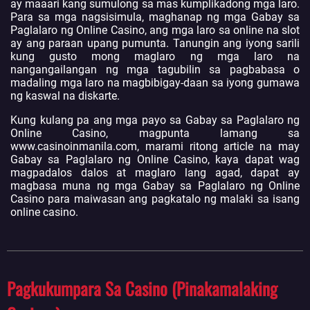
ay maaari kang sumulong sa mas kumplikadong mga laro.
Para sa mga nagsisimula, maghanap ng mga Gabay sa
Paglalaro ng Online Casino, ang mga laro sa online na slot
ay ang paraan upang pumunta. Tanungin ang iyong sarili
kung gusto mong maglaro ng mga laro na
nangangailangan ng mga tagubilin sa pagbabasa o
madaling mga laro na magbibigay-daan sa iyong gumawa
ng kaswal na diskarte.
Kung kulang pa ang mga payo sa Gabay sa Paglalaro ng
Online Casino, magpunta lamang sa
www.casinoinmanila.com, marami ritong article na may
Gabay sa Paglalaro ng Online Casino, kaya dapat wag
magpadalos dalos at maglaro lang agad, dapat ay
magbasa muna ng mga Gabay sa Paglalaro ng Online
Casino para maiwasan ang pagkatalo ng malaki sa isang
online casino.
Pagkukumpara Sa Casino (Pinakamalaking