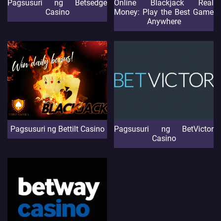
Pagsusuri ng Betsedge
Online Blackjack Real
Casino
Money: Play the Best Game
Anywhere
Pagsusuri ng Bettilt Casino
Pagsusuri ng BetVictor
Casino