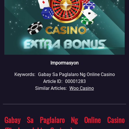
Impormasyon
Keywords
Gabay Sa Paglalaro Ng Online Casino
Article ID
00001283
Similar Articles
Woo Casino
Gabay Sa Paglalaro Ng Online Casino