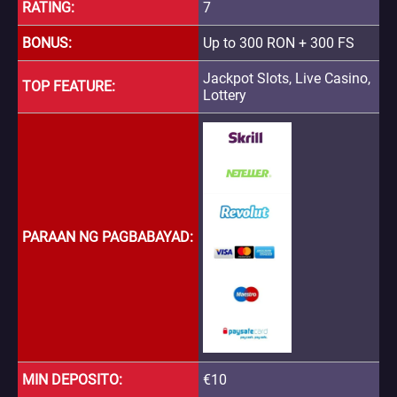
RATING
7
BONUS
Up to 300 RON + 300 FS
Jackpot Slots, Live Casino,
TOP FEATURE
Lottery
PARAAN NG PAGBABAYAD
MIN DEPOSITO
€10