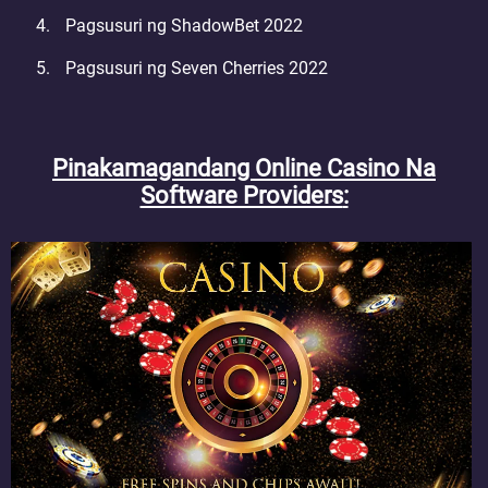
Pagsusuri ng ShadowBet 2022
Pagsusuri ng Seven Cherries 2022
Pinakamagandang Online Casino Na
Software Providers