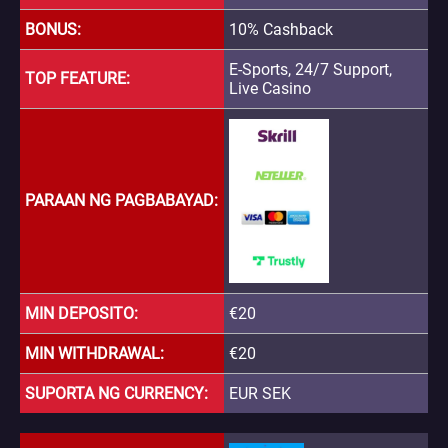
BONUS
10% Cashback
E-Sports, 24/7 Support,
TOP FEATURE
Live Casino
PARAAN NG PAGBABAYAD
MIN DEPOSITO
€20
MIN WITHDRAWAL
€20
SUPORTA NG CURRENCY
EUR SEK