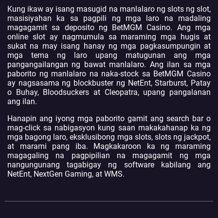
Kung ikaw ay isang masugid na manlalaro ng slots ng slot,
masisiyahan ka sa pagpili ng mga laro na madaling
magagamit sa deposito ng BetMGM Casino. Ang mga
online slot ay nagmumula sa maraming mga hugis at
sukat na may isang hanay ng mga pagkasumpungin at
mga tema ng laro upang matugunan ang mga
pangangailangan ng bawat manlalaro. Ang ilan sa mga
paborito ng manlalaro na naka-stock sa BetMGM Casino
ay nagsasama ng blockbuster ng NetEnt, Starburst, Patay
o Buhay, Bloodsuckers at Cleopatra, upang pangalanan
ang ilan.
Hanapin ang iyong mga paborito gamit ang search bar o
mag-click sa nabigasyon kung saan makakahanap ka ng
mga bagong laro, eksklusibong mga slots, slots ng jackpot,
at marami pang iba. Magkakaroon ka ng maraming
magagaling na pagpipilian na magagamit ng mga
nangungunang tagabigay ng software kabilang ang
NetEnt, NextGen Gaming, at WMS.