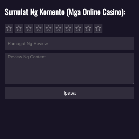
Sumulat Ng Komento (Mga Online Casino)
Ipasa