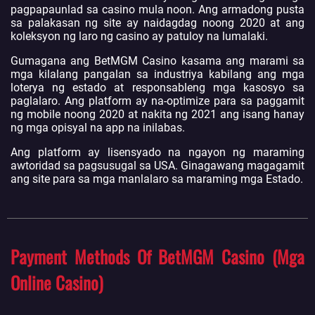
pagpapaunlad sa casino mula noon. Ang armadong pusta
sa palakasan ng site ay naidagdag noong 2020 at ang
koleksyon ng laro ng casino ay patuloy na lumalaki.
Gumagana ang BetMGM Casino kasama ang marami sa
mga kilalang pangalan sa industriya kabilang ang mga
loterya ng estado at responsableng mga kasosyo sa
paglalaro. Ang platform ay na-optimize para sa paggamit
ng mobile noong 2020 at nakita ng 2021 ang isang hanay
ng mga opisyal na app na inilabas.
Ang platform ay lisensyado na ngayon ng maraming
awtoridad sa pagsusugal sa USA. Ginagawang magagamit
ang site para sa mga manlalaro sa maraming mga Estado.
Payment Methods Of BetMGM Casino (Mga
Online Casino)