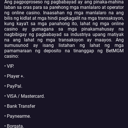
Ang pagpoproseso ng pagbabayad ay ang pinaka-mahina
laban sa oras para sa parehong mga manlalaro at operator
ng online casino. Inaasahan ng mga manlalaro na ang
bilis ng kidlat at mga hindi pagkagalit na mga transaksyon,
kung kaya't sa mga panahong ito, lahat ng mga online
casino ay gumagana sa mga pinakamahusay na
nagbibigay ng pagbabayad sa industriya upang matiyak
na ang lahat ng mga transaksyon ay maayos. Ang
sumusunod ay isang listahan ng lahat ng mga
pamamaraan ng deposito na tinanggap ng BetMGM
casino:
• VIP.
• Player +.
• PayPal.
• VISA / Mastercard.
• Bank Transfer
• Paynearme.
• Borgata.