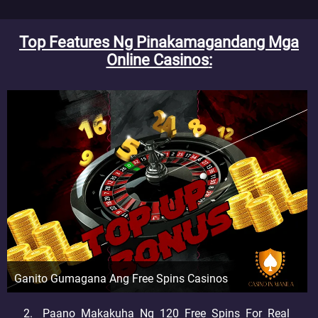
Top Features Ng Pinakamagandang Mga
Online Casinos
Ganito Gumagana Ang Free Spins Casinos
Paano Makakuha Ng 120 Free Spins For Real