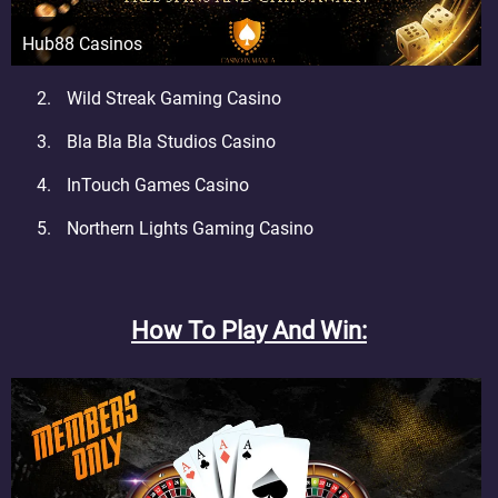
Hub88 Casinos
Wild Streak Gaming Casino
Bla Bla Bla Studios Casino
InTouch Games Casino
Northern Lights Gaming Casino
How To Play And Win