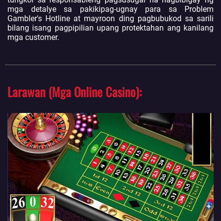
mga detalye sa pakikipag-ugnay para sa Problem
Gambler's Hotline at mayroon ding pagbubukod sa sarili
bilang isang pagpipilian upang protektahan ang kanilang
mga customer.
Larawan (Mga Online Casino)