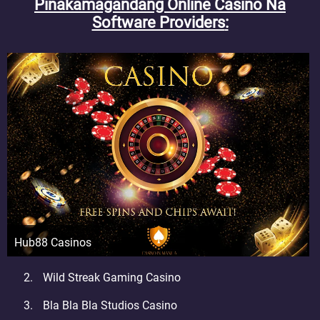
Pinakamagandang Online Casino Na
Software Providers
Hub88 Casinos
Wild Streak Gaming Casino
Bla Bla Bla Studios Casino