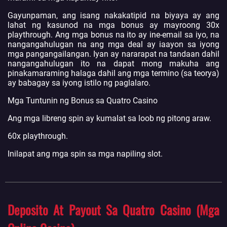
Gayunpaman, ang isang nakakatipid na biyaya ay ang
lahat ng kasunod na mga bonus ay mayroong 30x
playthrough. Ang mga bonus na ito ay ine-email sa iyo, na
nangangahulugan na ang mga deal ay iaayon sa iyong
mga pangangailangan. Iyan ay nararapat na tandaan dahil
nangangahulugan ito na dapat mong makuha ang
pinakamaraming halaga dahil ang mga termino (sa teorya)
ay babagay sa iyong istilo ng paglalaro.
Mga Tuntunin ng Bonus sa Quatro Casino
Ang mga libreng spin ay kumalat sa loob ng pitong araw.
60x playthrough.
Inilapat ang mga spin sa mga napiling slot.
Deposito At Payout Sa Quatro Casino (Mga