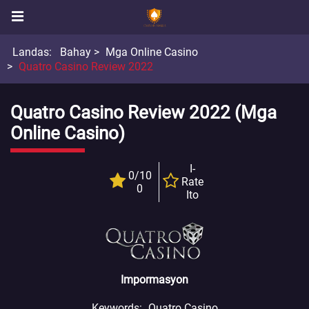
Landas:
Bahay
Mga Online Casino
Quatro Casino Review 2022
Quatro Casino Review 2022 (Mga
Online Casino)
I-
0/10
Rate
0
Ito
Impormasyon
Keywords
Quatro Casino