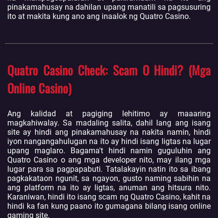
pinakamahusay na dahilan upang manatili sa pagsusuring
ito at makita kung ano ang inaalok ng Quatro Casino.
Quatro Casino Check: Scam O Hindi? (Mga
Online Casino)
Ang kalidad at pagiging lehitimo ay maaaring
magkahiwalay. Sa madaling salita, dahil lang ang isang
site ay hindi ang pinakamahusay na nakita namin, hindi
iyon nangangahulugan na ito ay hindi isang ligtas na lugar
upang maglaro. Bagama't hindi namin guguluhin ang
Quatro Casino o ang mga developer nito, may ilang mga
lugar para sa pagpapabuti. Tatalakayin natin ito sa ibang
pagkakataon ngunit, sa ngayon, gusto naming sabihin na
ang platform na ito ay ligtas, anuman ang hitsura nito.
Karaniwan, hindi ito isang scam ng Quatro Casino, kahit na
hindi ka fan kung paano ito gumagana bilang isang online
gaming site.