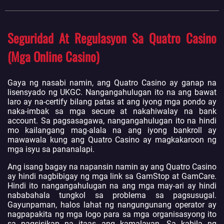
Seguridad At Regulasyon Sa Quatro Casino
(Mga Online Casino)
Gaya ng nasabi namin, ang Quatro Casino ay ganap na
lisensyado ng UKGC. Nangangahulugan ito na ang bawat
laro ay na-certify bilang patas at ang iyong mga pondo ay
naka-imbak sa mga secure at nakahiwalay na bank
account. Sa pagsasagawa, nangangahulugan ito na hindi
mo kailangang mag-alala na ang iyong bankroll ay
mawawala kung ang Quatro Casino ay magkakaroon ng
mga isyu sa pananalapi.
Ang isang bagay na napansin namin ay ang Quatro Casino
ay hindi nagbibigay ng mga link sa GamStop at GamCare.
Hindi ito nangangahulugan na ang mga may-ari ay hindi
nababahala tungkol sa problema sa pagsusugal.
Gayunpaman, halos lahat ng nangungunang operator ay
nagpapakita ng mga logo para sa mga organisasyong ito
sa pagsisikap na itaas ang kamalayan. Sa kabila ng