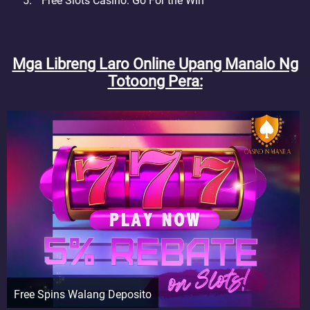
Free Slots Casino: Go For the Win
Mga Libreng Laro Online Upang Manalo Ng
Totoong Pera
Free Spins Walang Deposito