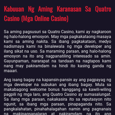
Kabuuan Ng Aming Karanasan Sa Quatro
Casino (Mga Online Casino)
Sa aming pagsusuri sa Quatro Casino, kami ay nagkaroon
ng halo-halong emosyon. May mga pagkakataong masaya
kami sa aming nakita. Sa ibang pagkakataon, medyo
nadismaya kami na binalewala ng mga developer ang
ilang sikat na uso. Sa maraming paraan, ang halo-halong
emosyon na ito ang nagpanatiling interesado sa amin.
Gayunpaman, nararapat na tandaan na nagtapos kami
nang may pakiramdam na hindi ito kasing ganda ng
maaari.
Ang isang bagay na kapansin-pansin ay ang pagpayag ng
mga developer na subukan ang ibang bagay. Mula sa
makabagong welcome bonus hanggang sa kawili-wiling
pagpili ng mga laro, ang Quatro Casino ay sumasalungat.
Sa ilang mga paraan, nakakasira ito sa reputasyon nito
ngunit, sa ibang mga paraan, pinapaganda nito. Sa
pangkalahatan, pinahahalagahan namin ang pagnanais
na makipagsapalaran at pakiramdam na ito ang