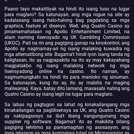
Paano tayo makatitiyak na hindi ito isang tuso na lugar
para maglaro? Sa katunayan, ang mga rogue na site ay
kadalasang isang halo-halong bag pagdating sa mga
graphics, feature at disenyo. Well, ang Quatro Casino ay
pinamamahalaan ng Apollo Entertainment Limited, na
alam naming lisensyado ng UK Gambling Commission
(UKGC). Pati na rin ang pagiging ganap na kinokontrol, ang
Apollo ay nagmamay-ari ng isang malaking kuwadra ng
mga alternatibong site. Bagama't hindi iyon isang tanda ng
kaligtasan, ito ay nagpapakita na ito ay may kakayahang
magpatakbo ng isang malaking network ng mga
lisensyadong online na casino. Ito naman, ay
nagmumungkahi na hindi ito para manloko ng sinuman.
Sa katunayan, kung ito ay, ito ay mabilis na maging
maliwanag. Kaya, batay dito lamang, masasabi nating ang
Quatro Casino ay isang legit na lugar para maglaro.
Sa labas ng pagtugon sa lahat ng kinakailangang mga
kinakailangan sa paglilisensya sa UK, ang Quatro Casino
ay nakipagsosyo sa iba't ibang nangungunang mga
supplier ng software. Bagama't ito ay makikita bilang
pagiging lehitimo sa pamamagitan ng asosasyon, ang
mga relasyon sa mga kumpanya tulad ng Microgaming ay