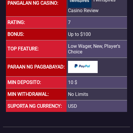
PANGALAN NG CASINO
Casino Review
RATING
7
BONUS
Up to $100
Low Wager, New, Player's
TOP FEATURE
Choice
PARAAN NG PAGBABAYAD
MIN DEPOSITO
10 $
MIN WITHDRAWAL
No Limits
SUPORTA NG CURRENCY
USD