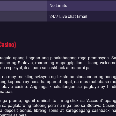
No Limits
24/7 Live chat Email
Casino)
na regalo upang tingnan ang pinakabagong mga promosyon. S
casino ng Slotavia, maraming mapagpipilian – isang welcom
a espesyal, deal para sa cashback at marami pa.
, na may maikling seksyon ng teksto na sinusundan ng buon
na ang koponan ay nasa harapan at tapat, na mas mababasa m
otavia casino. Ang mga kinakailangan sa pagtaya ay hind
 mataas.
ga promo, ngunit umiiral ito - mag-click sa 'Account' upan
a paglalaro ng totoong pera na mga laro sa Slotavia Casino
 deposit bonus, libreng spins at karagdagang cashback n
puntos sa pera.