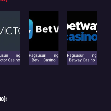
susuri ng
Pagsusuri ng
Pagsusuri ng
ictor Casino
Betvili Casino
Betway Casino
no)