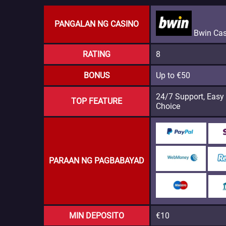
PANGALAN NG CASINO
Bwin Cas
RATING
8
BONUS
Up to €50
24/7 Support, Easy R
TOP FEATURE
Choice
PARAAN NG PAGBABAYAD
MIN DEPOSITO
€10