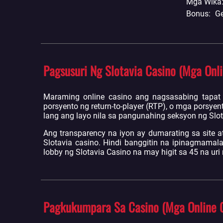
Mga Wika
Bonus
Ge
Pagsusuri Ng Slotavia Casino (Mga Onli
Maraming online casino ang nagsasabing tapat 
porsyento ng return-to-player (RTP), o mga porsyent
lang ang layo nila sa pangunahing seksyon ng Slot
Ang transparency na iyon ay dumarating sa site a
Slotavia casino. Hindi banggitin na ipinagmamalak
lobby ng Slotavia Casino na may higit sa 45 na uri n
Pagkukumpara Sa Casino (Mga Online 