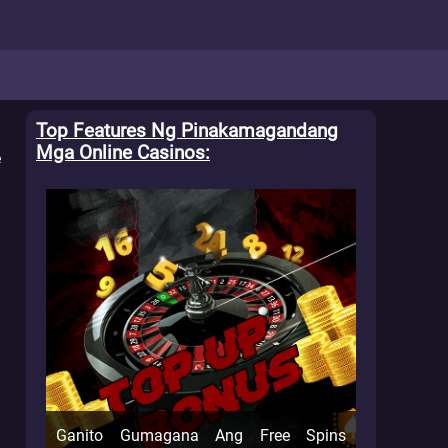
Top Features Ng Pinakamagandang
Mga Online Casinos
e
Ganito Gumagana Ang Free Spins