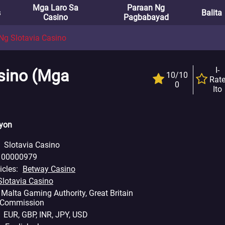
Mga Laro Sa
Paraan Ng
s
Balita
Casino
Pagbabayad
Ng Slotavia Casino
I-
sino (Mga
10/10
Rat
0
Ito
yon
Slotavia Casino
00000979
icles
Betway Casino
Slotavia Casino
Malta Gaming Authority, Great Britain
 Commission
EUR, GBP, INR, JPY, USD