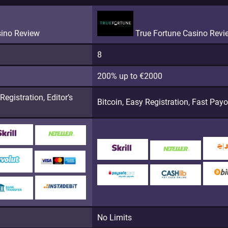
ino Review
True Fortune Casino Revi
8
200% up to €2000
egistration, Editor’s
Bitcoin, Easy Registration, Fast Pay
No Limits