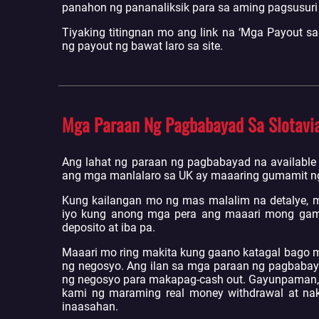
panahon ng pananaliksik para sa aming pagsusuri s
Tiyaking titingnan mo ang link na ‘Mga Payout sa
ng payout ng bawat laro sa site.
Mga Paraan Ng Pagbabayad Sa Slotavia
Ang lahat ng paraan ng pagbabayad na available 
ang mga manlalaro sa UK ay maaaring gumamit ng 
Kung kailangan mo ng mas malalim na detalye, mag-
iyo kung anong mga pera ang maaari mong gami
deposito at iba pa.
Maaari mo ring makita kung gaano katagal bago 
ng negosyo. Ang ilan sa mga paraan ng pagbabayad
ng negosyo para makapag-cash out. Gayunpaman, 
kami ng maraming real money withdrawal at n
inaasahan.