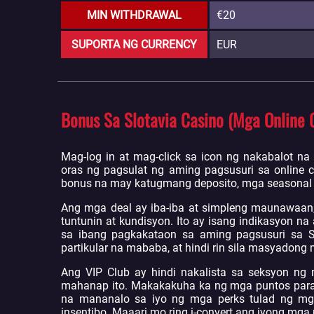
MIN WITHDRAWAL
€20
SUPORTA NG CURRENCY
EUR
Bonus Sa Slotavia Casino (Mga Online 
Mag-log in at mag-click sa icon ng nakabalot 
oras ng pagsulat ng aming pagsusuri sa online 
bonus na may katugmang deposito, mga seasonal n
Ang mga deal ay iba-iba at simpleng maunawaan
tuntunin at kundisyon. Ito ay isang indikasyon 
sa ibang pagkakataon sa aming pagsusuri sa Sl
partikular na mababa, at hindi rin sila masyadong
Ang VIP Club ay hindi nakalista sa seksyon ng m
mahanap ito. Makakakuha ka ng mga puntos para s
na mananalo sa iyo ng mga perks tulad ng mga
insentibo. Maaari mo ring i-convert ang iyong mga 