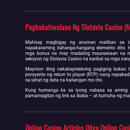
Pagkakatiwalaan Ng Slotavia Casino (M
Mahirap magbigay ng anuman maliban sa isa
napakaraming kahanga-hangang elemento dito. Hi
mga bonus na may madaling maunawaan na mga 
seksyon ng Slotavia Casino na karibal sa mga nan
Mayroon ding nakakapreskong pagiging bukas t
porsyento ng return to player (RTP) nang napakada
sa lahat ng data na kailangan mo rito.
Kung humanga ka sa iyong nabasa sa aming pa
pamamagitan ng link sa ibaba – at kumuha ng ma
Online Casino Articles (Mga Online Cas