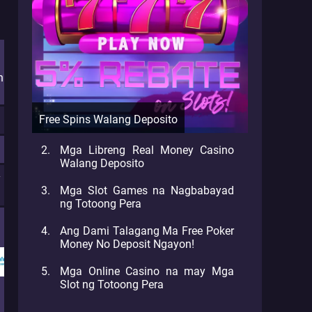
n
Pagsusuri ng Winwindsor
Casino
Free Spins Walang Deposito
9
8
Up to 500 FS
Up to
Mga Libreng Real Money Casino
Walang Deposito
y
Excellent Support, Weekly Games, Regular
24/7 S
Mga Slot Games na Nagbabayad
Offers
Regist
ng Totoong Pera
Ang Dami Talagang Ma Free Poker
Money No Deposit Ngayon!
Mga Online Casino na may Mga
Slot ng Totoong Pera