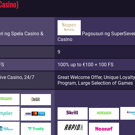
Casino)
i ng Spela Casino &
Pagsusuri ng SuperSeve
Casino
9
FS
100% up to €100 + 100 FS
Live Casino, 24/7
Great Welcome Offer, Unique Loyalt
Program, Large Selection of Games