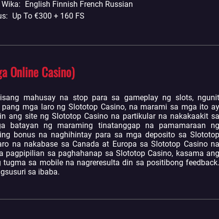
 Wika
English Finnish French Russian
us
Up To €300 + 160 FS
a Online Casino)
 isang mahusay na stop para sa gameplay ng slots, nguni
 pang mga laro ng Slototop Casino, na marami sa mga ito a
 ang site ng Slototop Casino na partikular na nakakaakit s
a batayan ng maraming tinatanggap na pamamaraan n
ng bonus na naghihintay para sa mga deposito sa Slototo
ro na nakabase sa Canada at Europa sa Slototop Casino n
ga pagpipilian sa paghahanap sa Slototop Casino, kasama an
 tugma sa mobile na nagreresulta din sa positibong feedback
gsusuri sa ibaba.