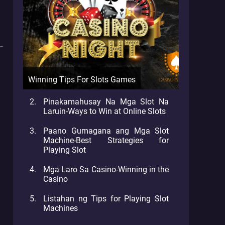
n
Winning Tips For Slots Games
Pinakamahusay Na Mga Slot Na
Laruin-Ways to Win at Online Slots
Paano Gumagana ang Mga Slot
Machine-Best Strategies for
Playing Slot
Mga Laro Sa Casino-Winning in the
Casino
Listahan ng Tips for Playing Slot
Machines