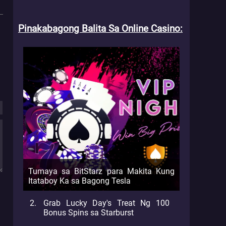
Pinakabagong Balita Sa Online Casino
Tumaya sa BitStarz para Makita Kung
Itataboy Ka sa Bagong Tesla
Grab Lucky Day's Treat Ng 100
Bonus Spins sa Starburst