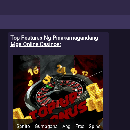
Top Features Ng Pinakamagandang
Mga Online Casinos
e
Ganito Gumagana Ang Free Spins