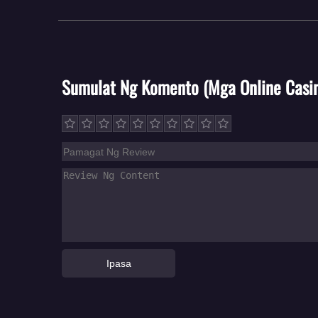
Sumulat Ng Komento (Mga Online Casi
Ipasa