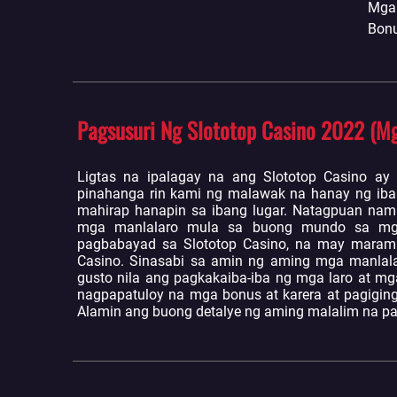
Mga
Bon
Pagsusuri Ng Slototop Casino 2022 (Mg
Ligtas na ipalagay na ang Slototop Casino ay
pinahanga rin kami ng malawak na hanay ng iba
mahirap hanapin sa ibang lugar. Natagpuan namin
mga manlalaro mula sa buong mundo sa mg
pagbabayad sa Slototop Casino, na may marami
Casino. Sinasabi sa amin ng aming mga manlala
gusto nila ang pagkakaiba-iba ng mga laro at m
nagpapatuloy na mga bonus at karera at pagiging
Alamin ang buong detalye ng aming malalim na pa