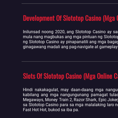
Development Of Slototop Casino (Mga O
Inilunsad noong 2020, ang Slototop Casino ay sa
mula nang magbukas ang mga pintuan ng Slototop 
ng Slototop Casino ay pinapanatili ang mga bagay
ginagawang madali ang pag-navigate at gameplay 
Slots Of Slototop Casino (Mga Online C
Hindi nakakagulat, may daan-daang mga nangun
kabilang ang mga nangungunang pamagat tulad 
Megaways, Money Train 2, Razor Shark, Epic Joker
sa Slototop Casino para sa mga malalaking laro ng
Fast Hot Hot, bukod sa iba pa.