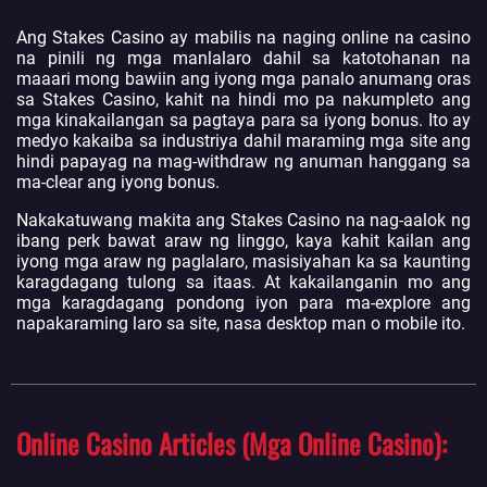
Ang Stakes Casino ay mabilis na naging online na casino
na pinili ng mga manlalaro dahil sa katotohanan na
maaari mong bawiin ang iyong mga panalo anumang oras
sa Stakes Casino, kahit na hindi mo pa nakumpleto ang
mga kinakailangan sa pagtaya para sa iyong bonus. Ito ay
medyo kakaiba sa industriya dahil maraming mga site ang
hindi papayag na mag-withdraw ng anuman hanggang sa
ma-clear ang iyong bonus.
Nakakatuwang makita ang Stakes Casino na nag-aalok ng
ibang perk bawat araw ng linggo, kaya kahit kailan ang
iyong mga araw ng paglalaro, masisiyahan ka sa kaunting
karagdagang tulong sa itaas. At kakailanganin mo ang
mga karagdagang pondong iyon para ma-explore ang
napakaraming laro sa site, nasa desktop man o mobile ito.
Online Casino Articles (Mga Online Casino)