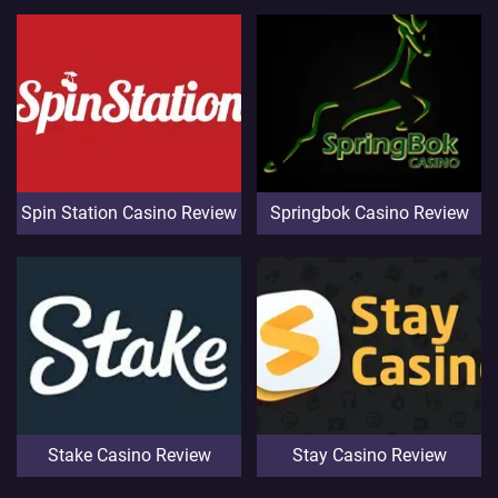
Spin Station Casino Review
Springbok Casino Review
Stake Casino Review
Stay Casino Review