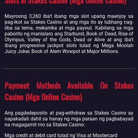
Mayroong 3,260 iba't ibang mga slot upang maenjoy sa
pag-ikot sa Stakes Casino at ang mga ito ay lubhang nag-
iiba sa tema, mekanika at mga payout. Kabilang sa mga
paborito ng manlalaro ang Starburst, Book of Dead, Rise of
Olympus, Valley of the Gods, Dead or Alive at ang iba't
ibang progressive jackpot slots tulad ng Mega Moolah
Juicy Joker, Book of Atem Wowpot at Major Millions.
Payment Methods Available On Stakes
Casino (Mga Online Casino)
Ang pagdedeposito at pag-withdraw sa Stakes Casino ay
napakadali dahil sa hanay ng mga paraan ng pagbabayad
na magagamit mo sa Stakes Casino:
Mga credit at debit card tulad ng Visa at Mastercard