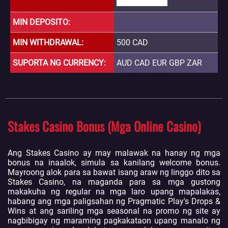
MIN DEPOSITO
MIN WITHDRAWAL
500 CAD
SUPORTA NG CURRENCY
AUD CAD EUR GBP ZAR
Stakes Casino Bonus (Mga Online Casino)
Ang Stakes Casino ay may malawak na hanay ng mga
bonus na inaalok, simula sa kanilang welcome bonus.
Mayroong alok para sa bawat isang araw ng linggo dito sa
Stakes Casino, na maganda para sa mga gustong
makakuha ng regular na mga laro upang mapalakas,
habang ang mga paligsahan ng Pragmatic Play's Drops &
Wins at ang sariling mga seasonal na promo ng site ay
nagbibigay ng maraming pagkakataon upang manalo ng