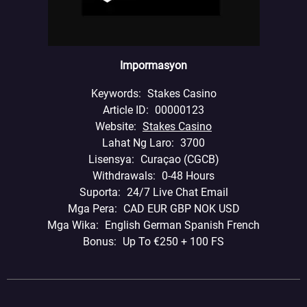
Impormasyon
Keywords
Stakes Casino
Article ID
00000123
Website
Stakes Casino
Lahat Ng Laro
3700
Lisensya
Curaçao (CGCB)
Withdrawals
0-48 Hours
Suporta
24/7 Live Chat Email
Mga Pera
CAD EUR GBP NOK USD
Mga Wika
English German Spanish French
Bonus
Up To €250 + 100 FS