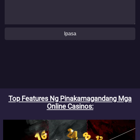
Ipasa
Top Features Ng Pinakamagandang Mga
Online Casinos