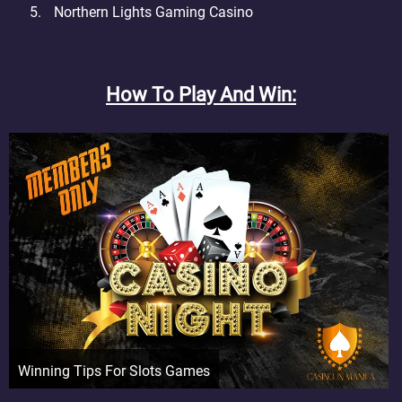
Northern Lights Gaming Casino
How To Play And Win
Winning Tips For Slots Games