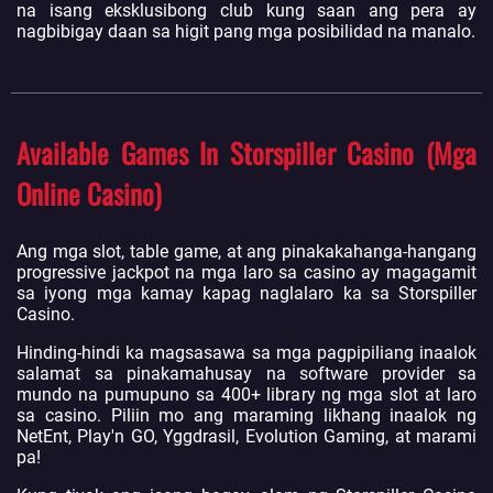
na isang eksklusibong club kung saan ang pera ay
nagbibigay daan sa higit pang mga posibilidad na manalo.
Available Games In Storspiller Casino (Mga
Online Casino)
Ang mga slot, table game, at ang pinakakahanga-hangang
progressive jackpot na mga laro sa casino ay magagamit
sa iyong mga kamay kapag naglalaro ka sa Storspiller
Casino.
Hinding-hindi ka magsasawa sa mga pagpipiliang inaalok
salamat sa pinakamahusay na software provider sa
mundo na pumupuno sa 400+ library ng mga slot at laro
sa casino. Piliin mo ang maraming likhang inaalok ng
NetEnt, Play'n GO, Yggdrasil, Evolution Gaming, at marami
pa!