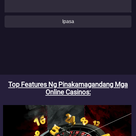
Ipasa
Top Features Ng Pinakamagandang Mga
Online Casinos