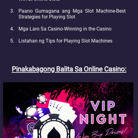
Paano Gumagana ang Mga Slot Machine-Best
Strategies for Playing Slot
Mga Laro Sa Casino-Winning in the Casino
Listahan ng Tips for Playing Slot Machines
Pinakabagong Balita Sa Online Casino