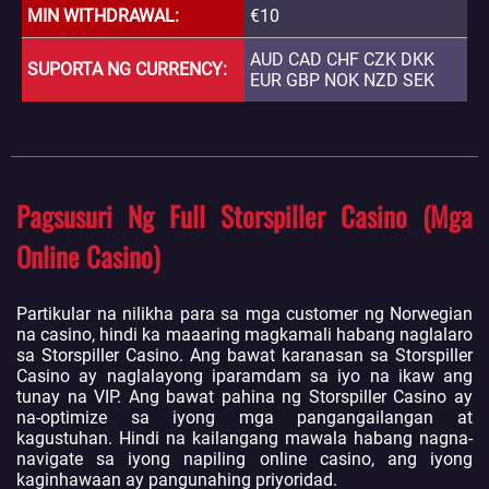
MIN WITHDRAWAL
€10
AUD CAD CHF CZK DKK
SUPORTA NG CURRENCY
EUR GBP NOK NZD SEK
Pagsusuri Ng Full Storspiller Casino (Mga
Online Casino)
Partikular na nilikha para sa mga customer ng Norwegian
na casino, hindi ka maaaring magkamali habang naglalaro
sa Storspiller Casino. Ang bawat karanasan sa Storspiller
Casino ay naglalayong iparamdam sa iyo na ikaw ang
tunay na VIP. Ang bawat pahina ng Storspiller Casino ay
na-optimize sa iyong mga pangangailangan at
kagustuhan. Hindi na kailangang mawala habang nagna-
navigate sa iyong napiling online casino, ang iyong
kaginhawaan ay pangunahing priyoridad.