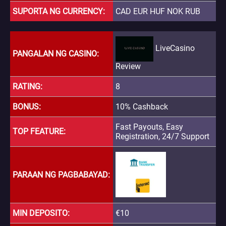
SUPORTA NG CURRENCY
CAD EUR HUF NOK RUB
LiveCasino
PANGALAN NG CASINO
Review
RATING
8
BONUS
10% Cashback
Fast Payouts, Easy
TOP FEATURE
Registration, 24/7 Support
PARAAN NG PAGBABAYAD
MIN DEPOSITO
€10