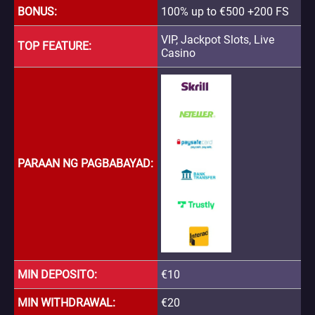
BONUS
100% up to €500 +200 FS
VIP, Jackpot Slots, Live
TOP FEATURE
Casino
PARAAN NG PAGBABAYAD
MIN DEPOSITO
€10
MIN WITHDRAWAL
€20