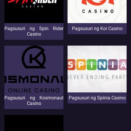
Pagsusuri ng Spin Rider
Pagsusuri ng Koi Casino
Casino
Pagsusuri ng Kosmonaut
Pagsusuri ng Spinia Casino
Casino