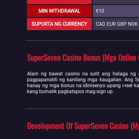
MIN WITHDRAWAL
€10
SUPORTA NG CURRENCY
CAD EUR GBP NOK
SuperSeven Casino Bonus (Mga Online 
Alam ng bawat casino na sulit ang halaga ng
pagpapanatili ng kanilang mga kaugalian. Ang S
hanay ng mga bonus na idinisenyo upang i-reel ka
kang bumalik pagkatapos mag-sign up.
Development Of SuperSeven Casino (Mg