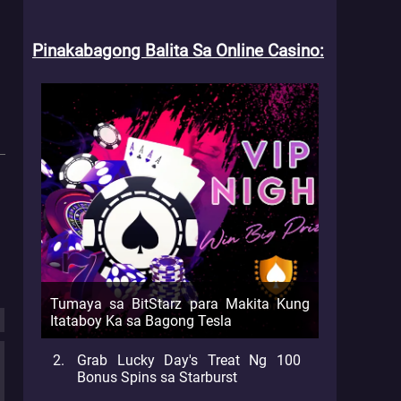
Pinakabagong Balita Sa Online Casino
Tumaya sa BitStarz para Makita Kung
Itataboy Ka sa Bagong Tesla
Grab Lucky Day's Treat Ng 100
Bonus Spins sa Starburst