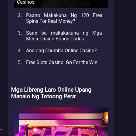
Casinos
Paano Makakuha Ng 120 Free
Spins For Real Money?
Saan ba makakakuha ng Mga
Mega Casino Bonus Codes
Ano ang Chumba Online Casino?
a
Free Slots Casino: Go For the Win
.
,
g
g
Mga Libreng Laro Online Upang
t
g
Manalo Ng Totoong Pera
,
g