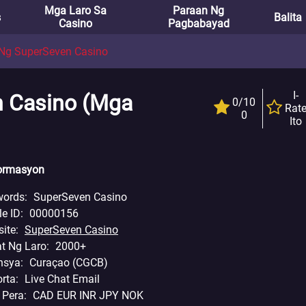
Mga Laro Sa
Paraan Ng
s
Balita
Casino
Pagbabayad
 Ng SuperSeven Casino
I-
n Casino (Mga
0/10
Rat
0
Ito
ormasyon
words
SuperSeven Casino
le ID
00000156
ite
SuperSeven Casino
t Ng Laro
2000+
nsya
Curaçao (CGCB)
rta
Live Chat Email
 Pera
CAD EUR INR JPY NOK