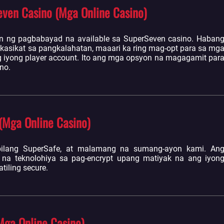
ven Casino (Mga Online Casino)
an ng pagbabayad na available sa SuperSeven casino. Haban
kasikat sa pangkalahatan, maaari ka ring mag-opt para sa mg
g iyong player account. Ito ang mga opsyon na magagamit par
no.
(Mga Online Casino)
o bilang SuperSafe, at malamang na sumang-ayon kami. An
na teknolohiya sa pag-encrypt upang matiyak na ang iyon
tiling secure.
Mga Online Casino)