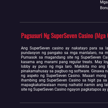
Mga
Bon
Pagsusuri Ng SuperSeven Casino (Mga 
Ang SuperSeven casino ay nakatayo para sa la
pundasyon ng pangako sa mga manlalaro, na may 
Pumasok sa magandang site ng SuperSeven Casi
kasama ang marami pang regular treats. May lo
lobby ay puno ng mga laro. Makikita mo ang
pinakamahusay sa pagbuo ng software. Ginawa nam
ng aspeto ng SuperSeven Casino. Maaari mong 
ihambing ang SuperSeven Casino sa higit pa sa 
mapagkakatiwalaan mong naihatid namin ang lah
site ng SuperSeven Casino ngayon pagkatapos ay 