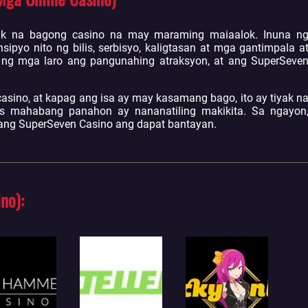
ik na bagong casino na may maraming maiaalok. Inuna n
ipyo nito ng bilis, serbisyo, kaligtasan at mga gantimpala a
y ng mga laro ang pangunahing atraksyon, at ang SuperSeve
sino, at kapag ang isa ay may kasamang bago, ito ay tiyak n
s mahabang panahon ay nananatiling makikita. Sa ngayon
 ang SuperSeven Casino ang dapat bantayan.
ino)