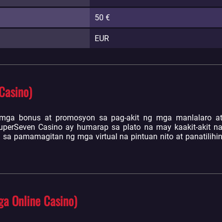
50 €
EUR
Casino)
 mga bonus at promosyon sa pag-akit ng mga manlalaro a
uperSeven Casino ay humarap sa plato na may kaakit-akit n
 sa pamamagitan ng mga virtual na pintuan nito at panatilihi
a Online Casino)