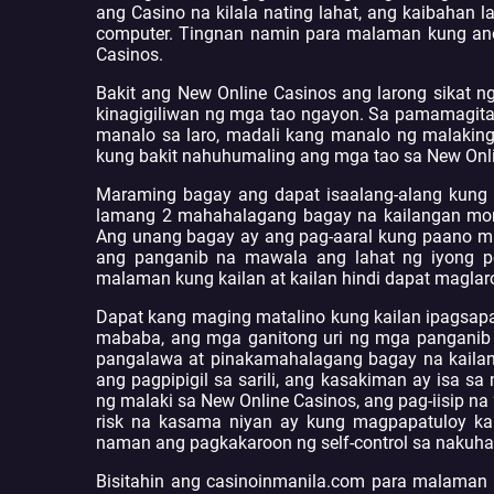
ang Casino na kilala nating lahat, ang kaibahan
computer. Tingnan namin para malaman kung an
Casinos.
Bakit ang New Online Casinos ang larong sikat n
kinagigiliwan ng mga tao ngayon. Sa pamamagita
manalo sa laro, madali kang manalo ng malaking
kung bakit nahuhumaling ang mga tao sa New Onli
Maraming bagay ang dapat isaalang-alang kung 
lamang 2 mahahalagang bagay na kailangan mong
Ang unang bagay ay ang pag-aaral kung paano ma
ang panganib na mawala ang lahat ng iyong p
malaman kung kailan at kailan hindi dapat maglar
Dapat kang maging matalino kung kailan ipagsapal
mababa, ang mga ganitong uri ng mga panganib 
pangalawa at pinakamahalagang bagay na kaila
ang pagpipigil sa sarili, ang kasakiman ay isa s
ng malaki sa New Online Casinos, ang pag-iisip na 
risk na kasama niyan ay kung magpapatuloy ka
naman ang pagkakaroon ng self-control sa nakuha
Bisitahin ang casinoinmanila.com para malaman 