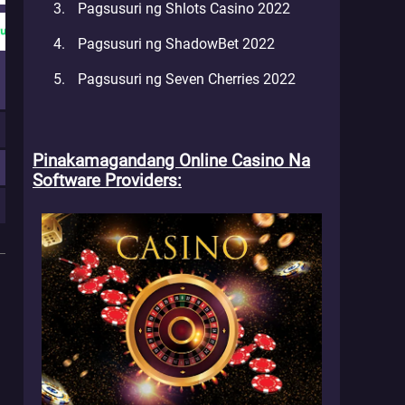
Pagsusuri ng Shlots Casino 2022
Pagsusuri ng ShadowBet 2022
Pagsusuri ng Seven Cherries 2022
20 €
10 €
Pinakamagandang Online Casino Na
50 €
10 €
Software Providers
EUR
EUR G