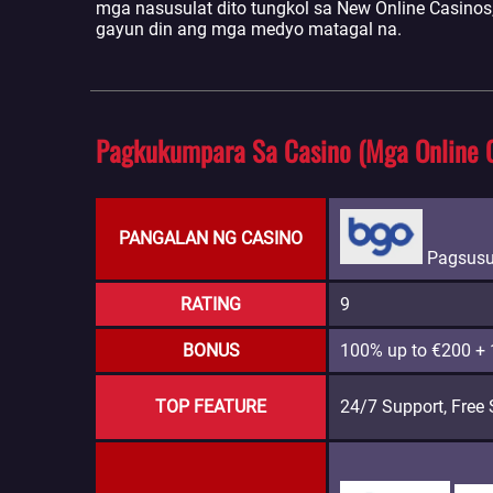
mga nasusulat dito tungkol sa New Online Casinos
gayun din ang mga medyo matagal na.
Pagkukumpara Sa Casino (Mga Online 
PANGALAN NG CASINO
Pagsusu
RATING
9
BONUS
100% up to €200 +
TOP FEATURE
24/7 Support, Free 