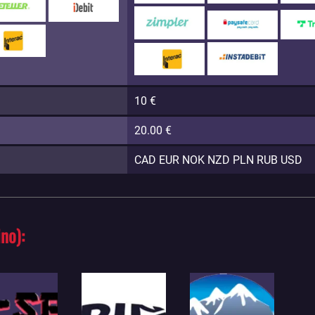
10 €
20.00 €
CAD EUR NOK NZD PLN RUB USD
ino)