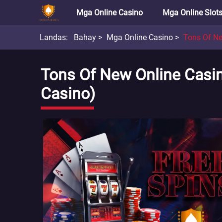
Mga Online Casino
Mga Online Slot
Landas:
Bahay
Mga Online Casino
Tons Of Ne
Tons Of New Online Casi
Casino)