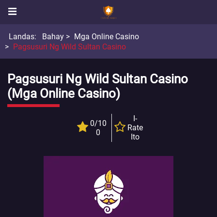
Landas:
Bahay
Mga Online Casino
Pagsusuri Ng Wild Sultan Casino
Pagsusuri Ng Wild Sultan Casino
(Mga Online Casino)
I-
0/10
Rate
0
Ito