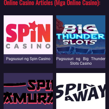
Online Casino Articles (Mga Online Casino)
Pagsusuri ng Spin Casino
Pagsusuri ng Big Thunder
Slots Casino