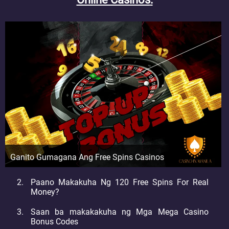
Ganito Gumagana Ang Free Spins Casinos
Paano Makakuha Ng 120 Free Spins For Real
Money?
Saan ba makakakuha ng Mga Mega Casino
Bonus Codes