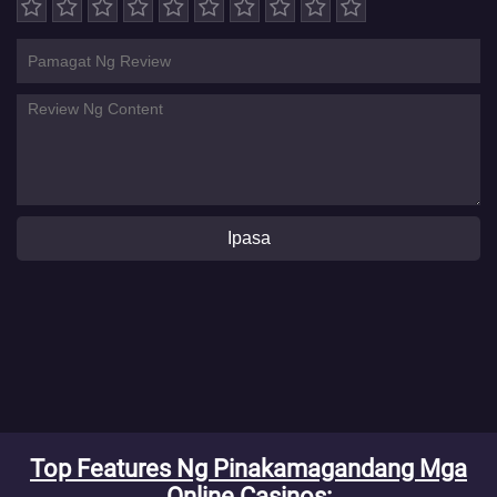
Ipasa
Top Features Ng Pinakamagandang Mga
Online Casinos