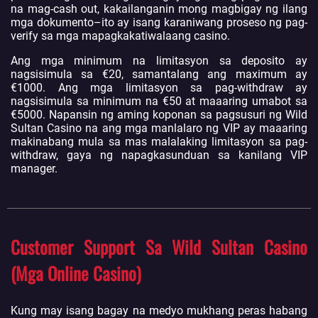
na mag-cash out, kakailanganin mong magbigay ng ilang
mga dokumento–ito ay isang karaniwang proseso ng pag-
verify sa mga mapagkakatiwalaang casino.
Ang mga minimum na limitasyon sa deposito ay
nagsisimula sa €20, samantalang ang maximum ay
€1000. Ang mga limitasyon sa pag-withdraw ay
nagsisimula sa minimum na €50 at maaaring umabot sa
€5000. Napansin ng aming koponan sa pagsusuri ng Wild
Sultan Casino na ang mga manlalaro ng VIP ay maaaring
makinabang mula sa mas malalaking limitasyon sa pag-
withdraw, gaya ng napagkasunduan sa kanilang VIP
manager.
Customer Support Sa Wild Sultan Casino
(Mga Online Casino)
Kung may isang bagay na medyo mukhang peras habang