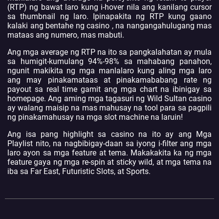
(RTP) ng bawat laro kung i-hover nila ang kanilang cursor
sa thumbnail ng laro. Ipinapakita ng RTP kung gaano
kalaki ang bentahe ng casino , na nangangahulugang mas
mataas ang numero, mas mabuti.
Ang mga average ng RTP na ito sa pangkalahatan ay mula
sa humigit-kumulang 94%-98% sa mahabang panahon,
ngunit makikita ng mga manlalaro kung aling mga laro
ang may pinakamataas at pinakamababang rate ng
payout sa real time gamit ang mga chart na ibinigay sa
homepage. Ang aming mga tagasuri ng Wild Sultan casino
ay walang maisip na mas mahusay na tool para sa pagpili
ng pinakamahusay na mga slot machine na laruin!
Ang isa pang highlight sa casino na ito ay ang Mga
Playlist nito, na nagbibigay-daan sa iyong i-filter ang mga
laro ayon sa mga feature at tema. Makakakita ka ng mga
feature gaya ng mga re-spin at sticky wild, at mga tema na
iba sa Far East, Futuristic Slots, at Sports.