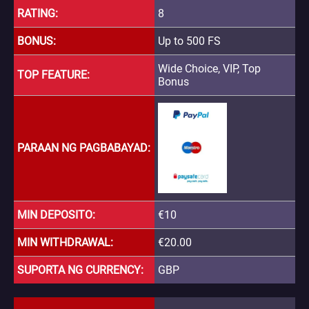
RATING
8
BONUS
Up to 500 FS
Wide Choice, VIP, Top
TOP FEATURE
Bonus
PARAAN NG PAGBABAYAD
MIN DEPOSITO
€10
MIN WITHDRAWAL
€20.00
SUPORTA NG CURRENCY
GBP