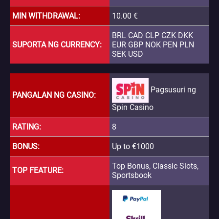
MIN WITHDRAWAL
10.00 €
BRL CAD CLP CZK DKK
SUPORTA NG CURRENCY
EUR GBP NOK PEN PLN
SEK USD
Pagsusuri ng
PANGALAN NG CASINO
Spin Casino
RATING
8
BONUS
Up to €1000
Top Bonus, Classic Slots,
TOP FEATURE
Sportsbook