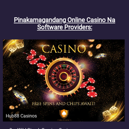
Pinakamagandang Online Casino Na
Software Providers
Hub88 Casinos