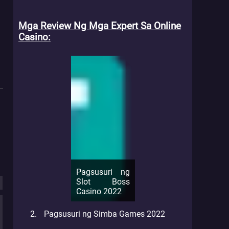
Mga Review Ng Mga Expert Sa Online
Casino
Pagsusuri ng
Slot Boss
Casino 2022
Pagsusuri ng Simba Games 2022