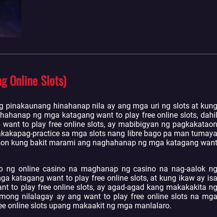
g Online Slots)
g pinakaunang hinahanap nila ay ang mga uri ng slots at kun
ahanap ng mga katagang want to play free online slots, dahi
ant to play free online slots, ay mabibigyan ng pagkakatao
akakapag-practice sa mga slots nang libre bago pa man tumay
ason kung bakit marami ang naghahanap ng mga katagang wan
o ng online casino na maghanap ng casino na nag-aalok n
ga katagang want to play free online slots, at kung ikaw ay is
 to play free online slots, ay agad-agad kang makakakita n
mong nilalagay ay ang want to play free online slots na mg
ee online slots upang makaakit ng mga manlalaro.