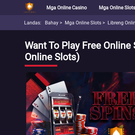
Mga Online Casino
Mga Online Slot
Landas:
Bahay
Mga Online Slots
Libreng Onli
Want To Play Free Online 
Online Slots)