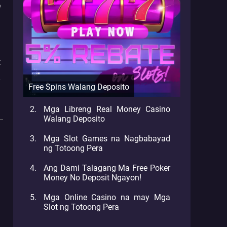
e
a
g
.
t
.
y
Free Spins Walang Deposito
Mga Libreng Real Money Casino
Walang Deposito
Mga Slot Games na Nagbabayad
ng Totoong Pera
Ang Dami Talagang Ma Free Poker
Money No Deposit Ngayon!
Mga Online Casino na may Mga
Slot ng Totoong Pera