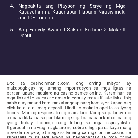
Nagpakita ang Playson ng Serye ng Mga
Kasayahan na Kaganapan Habang Nagsisimula
ang ICE London
Ang Eagerly Awaited Sakura Fortune 2 Make It
Debut
Dito sa casinoinmanila.com, ang aming misyon ay
makapagbigay ng tamang impormasyon sa mga ligtas na
paraan upang maglaro ng casino games online. Karamihan sa
mga links dito sa casinoinmanila.com ay mga affiliate links. Ibig
sabihin ay maaari kami makatanggap nang komisyon kapag nag
click ka dito at mag deposit. Hindi ito makaka-apekto sa iyong
bonus. Maging responsableng manlalaro. Kung sa palagay mo
ay naaadik ka na sa paglalaro ng sugal na naaapektuhan na ang
iyong buhay, humingi nang tulong sa mga espesyalista.
Siguraduhin na wag maglalaro ng sobra o higit pa sa kaya mong
mawala na pera, at maglaro lamang sa mga online casino na
sumasailalim sa regulasyon na nagbabantay sa mga online