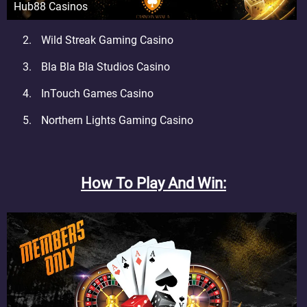
Hub88 Casinos
Wild Streak Gaming Casino
Bla Bla Bla Studios Casino
InTouch Games Casino
Northern Lights Gaming Casino
How To Play And Win