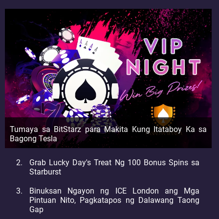
Tumaya sa BitStarz para Makita Kung Itataboy Ka sa
Bagong Tesla
Grab Lucky Day's Treat Ng 100 Bonus Spins sa
Starburst
Binuksan Ngayon ng ICE London ang Mga
Pintuan Nito, Pagkatapos ng Dalawang Taong
Gap