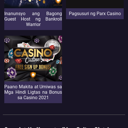
Inanunsyo ang Bagong
Pagsusuri ng Parx Casino
Guest Host ng Bankroll
Warrior
Paano Makita at Umiwas sa
Mga Hindi Ligtas na Bonus
sa Casino 2021