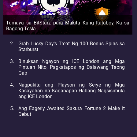
Tumaya sa BitStarz para Makita Kung Itataboy Ka sa
Bagong Tesla
Grab Lucky Day's Treat Ng 100 Bonus Spins sa
Starburst
Binuksan Ngayon ng ICE London ang Mga
Pintuan Nito, Pagkatapos ng Dalawang Taong
Gap
Nagpakita ang Playson ng Serye ng Mga
Kasayahan na Kaganapan Habang Nagsisimula
ang ICE London
Ang Eagerly Awaited Sakura Fortune 2 Make It
Debut