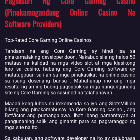
Pagsusuri Ng Core Gaming Casino
(Pinakamagandang Online Casino Na
Software Providers)
Top-Rated Core Gaming Online Casinos
Tandaan na ang Core Gaming ay hindi isa sa
pinakamalaking developer doon. Nakabuo sila ng halos 50
mataas na kalidad na mga video slot at mga klasikong
laro sa casino, habang ang Core Gaming software ay
matatagpuan sa ilan sa mga pinakasikat na online casino
sa isang dosenang bansa . Mahahanap mo ang mga
resulta ng aming buong pagsubok sa mga nangungunang
site ng Core Gaming sa susunod na talahanayan.
Maaari kong lubos na irekomenda sa iyo ang SlotsMillion
bilang ang pinakamahusay na Core Gaming casino , ang
BetVictor ang pumangalawa. Iba't ibang pamantayan at
pangunahing salik ang ginamit para sa pagraranggo ng
mga site na ito.
Sa kabuuan, ang software developer na ito ay dalubhasa