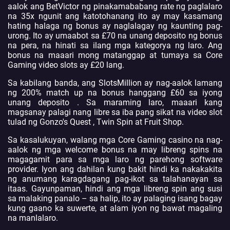
aalok ang BetVictor ng pinakamababang rate ng paglalaro
na 35x ngunit ang katotohanang ito ay may kasamang
hating halaga ng bonus ay naglalagay ng kaunting pag-
urong. Ito ay umaabot sa £70 na unang deposito ng bonus
na pera, na hinati sa ilang mga kategorya ng laro. Ang
bonus na maaari mong matanggap at tumaya sa Core
Gaming video slots ay £20 lang.
Sa kabilang banda, ang SlotsMillion ay nag-aalok lamang
ng 200% match up na bonus hanggang £60 sa iyong
unang deposito . Sa maraming laro, maaari kang
magsanay palagi nang libre sa iba pang sikat na video slot
tulad ng Gonzo's Quest , Twin Spin at Fruit Shop.
Sa kasalukuyan, walang mga Core Gaming casino na nag-
aalok ng mga welcome bonus na may libreng spins na
magagamit para sa mga laro ng parehong software
provider. Iyon ang dahilan kung bakit hindi ka nakakakita
ng anumang karagdagang pag-ikot sa talahanayan sa
itaas. Gayunpaman, hindi ang mga libreng spin ang susi
sa malaking panalo – sa halip, ito ay palaging isang bagay
kung gaano ka suwerte, at alam iyon ng bawat magaling
na manlalaro.