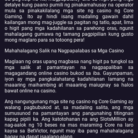
detalye kung paano pumili ng pinakamahusay na operator
mula sa pinakakilalang mga site ng casino ng Core
Gaming. Ito ay hindi isang madaling gawain dahil
kailangan mong mag-juggle sa pagitan ng tatlo, apat, lima
o higit pang mga kadahilanan sa parehong oras, ngunit
mahalagang gumawa ng tamang pagpipilian kung gusto
mong maglaro para sa totoong pera!
Mahahalagang Salik na Nagpapalabas sa Mga Casino
Maglaan ng oras upang magbasa nang higit pa tungkol sa
mga salik at pamantayan na nagpapaliban sa
magagandang online casino bukod sa iba. Gayunpaman,
iyon ay mga pangkalahatang kadahilanan lamang na
maaaring maihambing at maaaring maiugnay sa halos
bawat online na casino.
Ang nangungunang mga site ng casino ng Core Gaming ay
walang pagbubukod at, sa madaling salita, ang mga
sumusunod na pamantayan ang pangunahing titingnan
kapag pipili ka. Ang katotohanan na ang SlotsMillion ay
nag-aalok ng 10 beses na mas maraming Core na laro
kaysa sa BetVictor, ngunit may iba pang mahahalagang
bagay na dapat isaalang-alang.