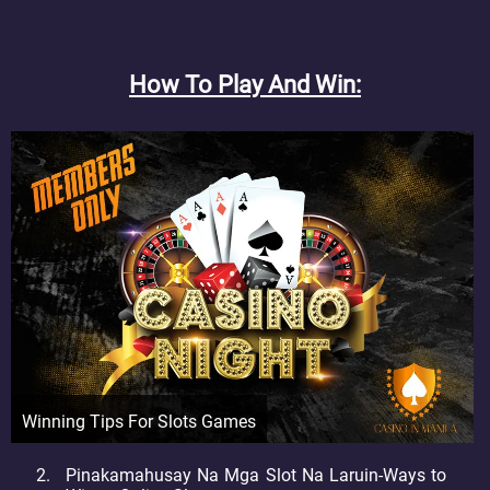
How To Play And Win
Winning Tips For Slots Games
Pinakamahusay Na Mga Slot Na Laruin-Ways to