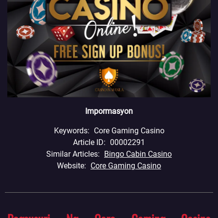
Impormasyon
Keywords
Core Gaming Casino
Article ID
00002291
Similar Articles
Bingo Cabin Casino
Website
Core Gaming Casino