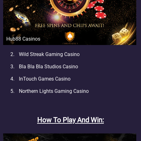
Hub88 Casinos
Wild Streak Gaming Casino
Bla Bla Bla Studios Casino
InTouch Games Casino
Northern Lights Gaming Casino
How To Play And Win