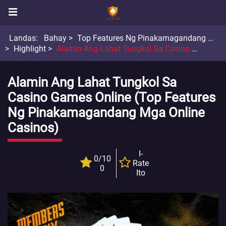
Landas:
Bahay
Top Features Ng Pinakamagandang Mga Online Casinos
Highlight
Alamin Ang Lahat Tungkol Sa Casino Games Online
Alamin Ang Lahat Tungkol Sa
Casino Games Online (Top Features
Ng Pinakamagandang Mga Online
Casinos)
I-
0/10
Rate
0
Ito