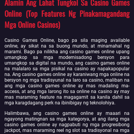
Alamin Ang Lahat Tungkol Sa Casino Games
Online (Top Features Ng Pinakamagandang
Mga Online Casinos)
Casino Games Online, bago pa sila maging available
online, ay sikat na sa buong mundo, at minamahal ng
marami. Bago pa nilikha ang casino games online upang
umangkop sa mga modernisadong bersyon para
umangkop sa digital na mundo, ang casino games online
na malalaro sa mga pisikal na casino ay napakapopular
na. Ang casino games online ay karaniwang mga online na
bersyon ng mga tradisyunal na laro sa casino, maliban na
ang mga casino games online ay mas madaling ma-
access, at ang mga larong ito sa online na casino ay may
mas maraming feature na magagamit sa kanila dahil sa
mga karagdagang perk na ibinibigay ng teknolohiya.
Halimbawa, ang casino games online ay maaari na
ngayong matingnan sa mga kategorya, at ang ilang mga
casino games online ay nagpabuti ng mga progresibong
jackpot, mas maraming reel ng slot sa tradisyonal na mga