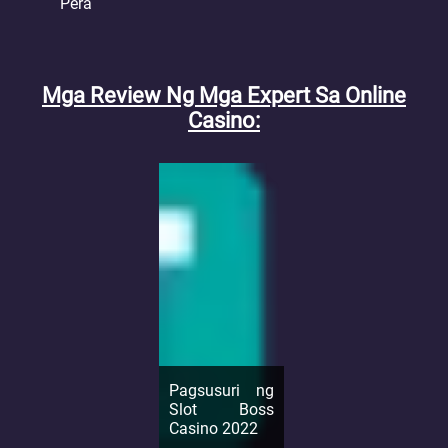
Pera
Mga Review Ng Mga Expert Sa Online
Casino
Pagsusuri ng
Slot Boss
Casino 2022