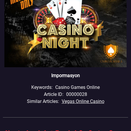
Impormasyon
Keywords
Casino Games Online
Article ID
00000028
Similar Articles
Vegas Online Casino