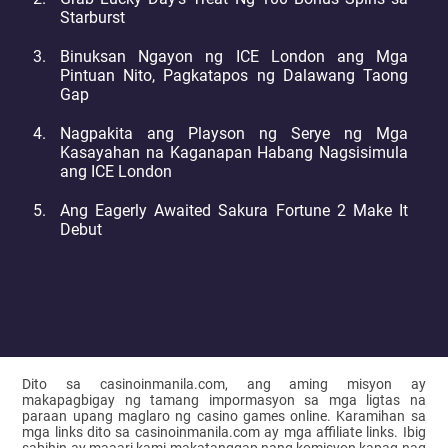
Starburst
Binuksan Ngayon ng ICE London ang Mga
Pintuan Nito, Pagkatapos ng Dalawang Taong
Gap
Nagpakita ang Playson ng Serye ng Mga
Kasayahan na Kaganapan Habang Nagsisimula
ang ICE London
Ang Eagerly Awaited Sakura Fortune 2 Make It
Debut
Dito sa casinoinmanila.com, ang aming misyon ay
makapagbigay ng tamang impormasyon sa mga ligtas na
paraan upang maglaro ng casino games online. Karamihan sa
mga links dito sa casinoinmanila.com ay mga affiliate links. Ibig
sabihin ay maaari kami makatanggap nang komisyon kapag nag