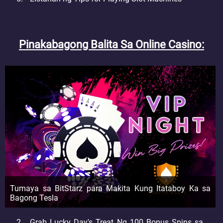
Pinakabagong Balita Sa Online Casino
Tumaya sa BitStarz para Makita Kung Itataboy Ka sa
Bagong Tesla
Grab Lucky Day's Treat Ng 100 Bonus Spins sa