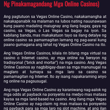
Ng Pinakamagandang Mga Online Casinos)
Ang pagtutuon sa Vegas Online Casino, nakakamangha at
nakakapanabik na malaman na lubos nating nauunawaan
kung paano madaling maiugnay ang ilang bagay, gaya ng
casino, sa Vegas, o Las Vegas sa bagay na iyon. Sa
kabilang banda, mas makakatuon tayo sa ilang detalye ng
online casino sa pamamagitan lamang ng pag-aaral kung
paano gumagana ang lahat ng Vegas Online Casino na ito.
Ang Vegas Online Casinos, kilala rin bilang mga virtual na
casino o Internet casino, ay mga online na bersyon ng
tradisyonal ("brick and mortar") na mga casino. Ang Vegas
Online Casinos ay nagbibigay-daan sa mga manunugal na
maglaro at tumaya sa mga laro sa casino sa
pamamagitan ng Internet. Ito ay isang napakaraming anyo
ng online na pagsusugal.
Ang mga Vegas Online Casino ay karaniwang nag-aalok ng
mga odds at payback na porsyento na medyo mas mataas
kaysa sa mga land-based na casino. Ang ilang mga Vegas
Online Casino ay nag-claim ng mas mataas na porsyento
ng payback para sa mga laro ng slot machine, at ang ilan