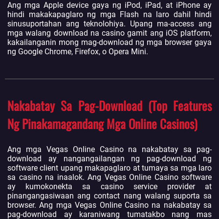
Ang mga Apple device gaya ng iPod, iPad, at iPhone ay
hindi makakapaglaro ng mga Flash na laro dahil hindi
sinusuportahan ang teknolohiya. Upang ma-access ang
mga walang download na casino gamit ang iOS platform,
kakailanganin mong mag-download ng mga browser gaya
ng Google Chrome, Firefox, o Opera Mini.
Nakabatay Sa Pag-Download (Top Features
Ng Pinakamagandang Mga Online Casinos)
Ang mga Vegas Online Casino na nakabatay sa pag-
download ay nangangailangan ng pag-download ng
software client upang makapaglaro at tumaya sa mga laro
sa casino na inaalok. Ang Vegas Online Casino software
ay kumokonekta sa casino service provider at
pinangangasiwaan ang contact nang walang suporta sa
browser. Ang mga Vegas Online Casino na nakabatay sa
pag-download ay karaniwang tumatakbo nang mas