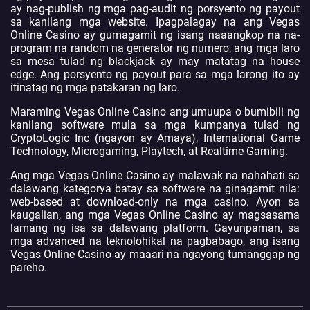
ay nag-publish ng mga pag-audit ng porsyento ng payout
sa kanilang mga website. Ipagpalagay na ang Vegas
Online Casino ay gumagamit ng isang naaangkop na na-
program na random na generator ng numero, ang mga laro
sa mesa tulad ng blackjack ay may matatag na house
edge. Ang porsyento ng payout para sa mga larong ito ay
itinatag ng mga patakaran ng laro.
Maraming Vegas Online Casino ang umuupa o bumibili ng
kanilang software mula sa mga kumpanya tulad ng
CryptoLogic Inc (ngayon ay Amaya), International Game
Technology, Microgaming, Playtech, at Realtime Gaming.
Ang mga Vegas Online Casino ay malawak na nahahati sa
dalawang kategorya batay sa software na ginagamit nila:
web-based at download-only na mga casino. Ayon sa
kaugalian, ang mga Vegas Online Casino ay magsasama
lamang ng isa sa dalawang platform. Gayunpaman, sa
mga advanced na teknolohikal na pagbabago, ang isang
Vegas Online Casino ay maaari na ngayong tumanggap ng
pareho.