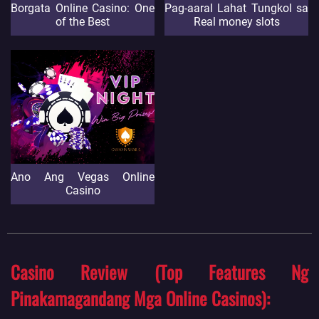
Borgata Online Casino: One
Pag-aaral Lahat Tungkol sa
of the Best
Real money slots
Ano Ang Vegas Online
Casino
Casino Review (Top Features Ng
Pinakamagandang Mga Online Casinos)