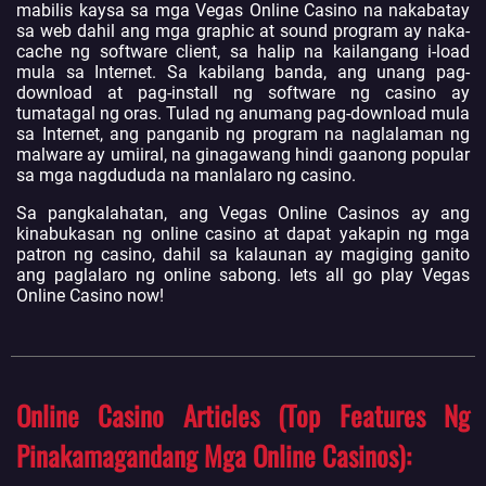
mabilis kaysa sa mga Vegas Online Casino na nakabatay
sa web dahil ang mga graphic at sound program ay naka-
cache ng software client, sa halip na kailangang i-load
mula sa Internet. Sa kabilang banda, ang unang pag-
download at pag-install ng software ng casino ay
tumatagal ng oras. Tulad ng anumang pag-download mula
sa Internet, ang panganib ng program na naglalaman ng
malware ay umiiral, na ginagawang hindi gaanong popular
sa mga nagdududa na manlalaro ng casino.
Sa pangkalahatan, ang Vegas Online Casinos ay ang
kinabukasan ng online casino at dapat yakapin ng mga
patron ng casino, dahil sa kalaunan ay magiging ganito
ang paglalaro ng online sabong. lets all go play Vegas
Online Casino now!
Online Casino Articles (Top Features Ng
Pinakamagandang Mga Online Casinos)