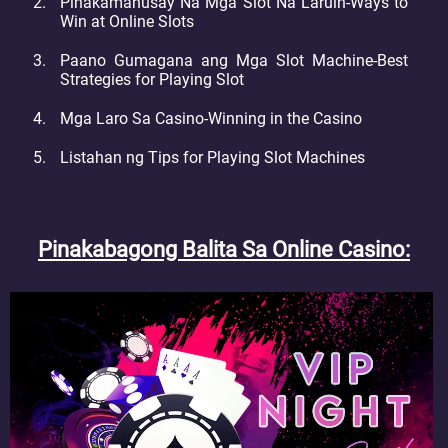
Pinakamahusay Na Mga Slot Na Laruin-Ways to
Win at Online Slots
Paano Gumagana ang Mga Slot Machine-Best
Strategies for Playing Slot
Mga Laro Sa Casino-Winning in the Casino
Listahan ng Tips for Playing Slot Machines
Pinakabagong Balita Sa Online Casino