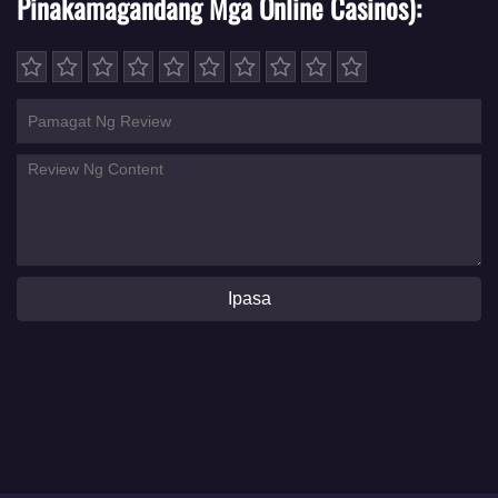
Pinakamagandang Mga Online Casinos)
Ipasa