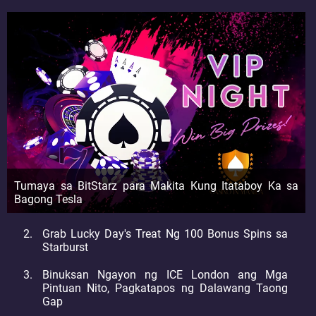
Tumaya sa BitStarz para Makita Kung Itataboy Ka sa
Bagong Tesla
Grab Lucky Day's Treat Ng 100 Bonus Spins sa
Starburst
Binuksan Ngayon ng ICE London ang Mga
Pintuan Nito, Pagkatapos ng Dalawang Taong
Gap