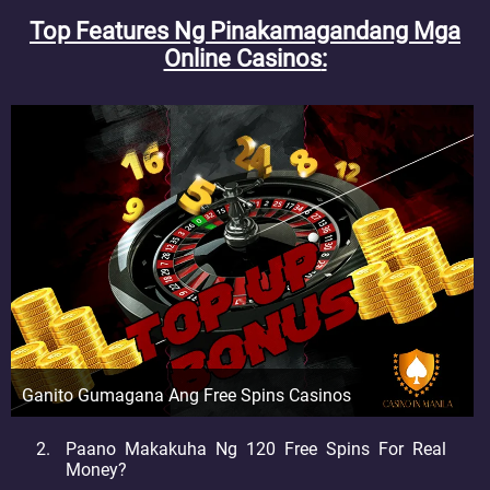
Top Features Ng Pinakamagandang Mga
Online Casinos
Ganito Gumagana Ang Free Spins Casinos
Paano Makakuha Ng 120 Free Spins For Real
Money?