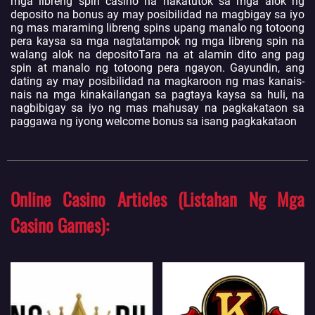
mga libreng spin casino na nakatutok sa mga alok ng
deposito na bonus ay may posibilidad na magbigay sa iyo
ng mas maraming libreng spins upang manalo ng totoong
pera kaysa sa mga nagtatampok ng mga libreng spin na
walang alok na depositoTara na at alamin dito ang pag
spin at manalo ng totoong pera ngayon. Gayundin, ang
dating ay may posibilidad na magkaroon ng mas kanais-
nais na mga kinakailangan sa pagtaya kaysa sa huli, na
nagbibigay sa iyo ng mas mahusay na pagkakataon sa
paggawa ng iyong welcome bonus sa isang pagkakataon
Online Casino Articles (Listahan Ng Mga
Casino Games)