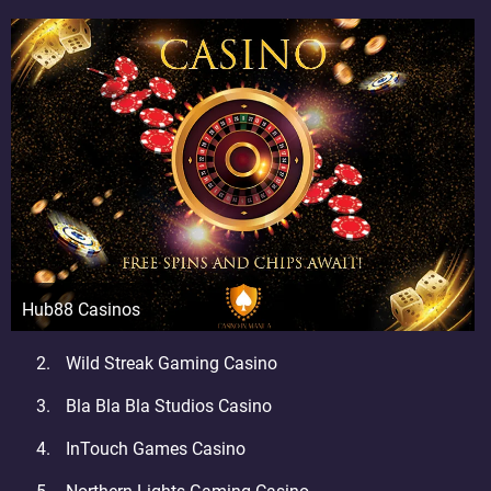
Hub88 Casinos
Wild Streak Gaming Casino
Bla Bla Bla Studios Casino
InTouch Games Casino