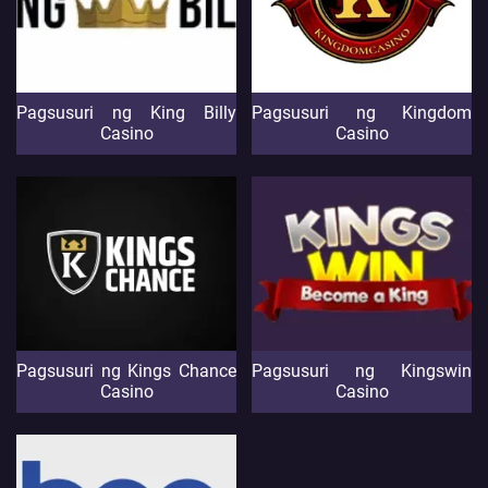
Pagsusuri ng King Billy
Pagsusuri ng Kingdom
Casino
Casino
Pagsusuri ng Kings Chance
Pagsusuri ng Kingswin
Casino
Casino