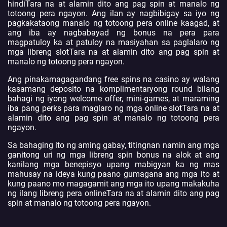
hindiTara na at alamin dito ang pag spin at manalo ng
totoong pera ngayon. Ang ilan ay nagbibigay sa iyo ng
pagkakataong manalo ng totoong pera online kaagad, at
ang iba ay nagbabayad ng bonus na pera para
magpatuloy ka at patuloy na masiyahan sa paglalaro ng
mga libreng slotTara na at alamin dito ang pag spin at
manalo ng totoong pera ngayon.
Ang pinakamagagandang free spins na casino ay walang
kasamang deposito na komplimentaryong round bilang
bahagi ng iyong welcome offer, mini-games, at maraming
iba pang perks para maglaro ng mga online slotTara na at
alamin dito ang pag spin at manalo ng totoong pera
ngayon.
Sa bahaging ito ng aming gabay, titingnan namin ang mga
ganitong uri ng mga libreng spin bonus na alok at ang
kanilang mga benepisyo upang mabigyan ka ng mas
mahusay na ideya kung paano gumagana ang mga ito at
kung paano mo magagamit ang mga ito upang makakuha
ng ilang libreng pera onlineTara na at alamin dito ang pag
spin at manalo ng totoong pera ngayon.