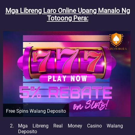
Mga Libreng Laro Online Upang Manalo Ng
Totoong Pera
Free Spins Walang Deposito
Mga Libreng Real Money Casino Walang
Deposito