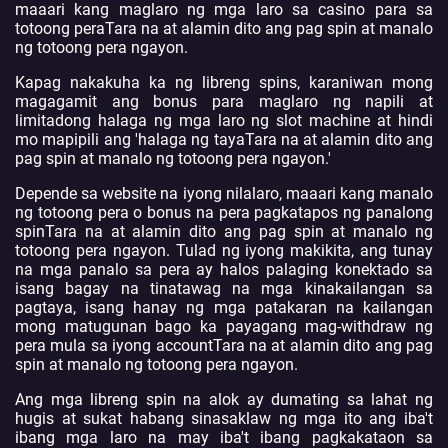
maaari kang maglaro ng mga laro sa casino para sa
totoong peraTara na at alamin dito ang pag spin at manalo
ng totoong pera ngayon.
Kapag nakakuha ka ng libreng spins, karaniwan mong
magagamit ang bonus para maglaro ng napili at
limitadong halaga ng mga laro ng slot machine at hindi
mo mapipili ang 'halaga ng tayaTara na at alamin dito ang
pag spin at manalo ng totoong pera ngayon.'
Depende sa website na iyong nilalaro, maaari kang manalo
ng totoong pera o bonus na pera pagkatapos ng panalong
spinTara na at alamin dito ang pag spin at manalo ng
totoong pera ngayon. Tulad ng iyong makikita, ang tunay
na mga panalo sa pera ay halos palaging konektado sa
isang bagay na tinatawag na mga kinakailangan sa
pagtaya, isang hanay ng mga patakaran na kailangan
mong matugunan bago ka payagang mag-withdraw ng
pera mula sa iyong accountTara na at alamin dito ang pag
spin at manalo ng totoong pera ngayon.
Ang mga libreng spin na alok ay dumating sa lahat ng
hugis at sukat habang sinasaklaw ng mga ito ang iba't
ibang mga laro na may iba't ibang pagkakataon sa