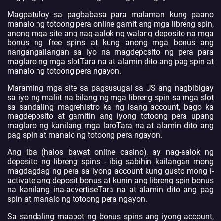
Magpatuloy sa pagbabasa para malaman kung paano
manalo ng totoong pera online gamit ang mga libreng spin,
anong mga site ang nag-aalok ng walang deposito na mga
bonus ng free spins at kung anong mga bonus ang
nangangailangan sa iyo na magdeposito ng pera para
maglaro ng mga slotTara na at alamin dito ang pag spin at
manalo ng totoong pera ngayon.
Maraming mga site sa pagsusugal sa US ang nagbibigay
sa iyo ng maliit na bilang ng mga libreng spin sa mga slot
sa sandaling magrehistro ka ng isang account, bago ka
magdeposito at gamitin ang iyong totoong pera upang
maglaro ng kanilang mga laroTara na at alamin dito ang
pag spin at manalo ng totoong pera ngayon.
Ang iba (halos bawat online casino), ay nag-aalok ng
deposito ng libreng spins - ibig sabihin kailangan mong
magdagdag ng pera sa iyong account kung gusto mong i-
activate ang deposit bonus at kunin ang libreng spin bonus
na kanilang ina-advertiseTara na at alamin dito ang pag
spin at manalo ng totoong pera ngayon.
Sa sandaling maabot ng bonus spins ang iyong account,