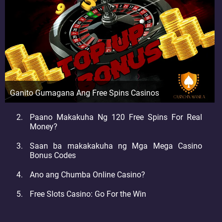
Ganito Gumagana Ang Free Spins Casinos
Paano Makakuha Ng 120 Free Spins For Real
Money?
Saan ba makakakuha ng Mga Mega Casino
Bonus Codes
Ano ang Chumba Online Casino?
Free Slots Casino: Go For the Win