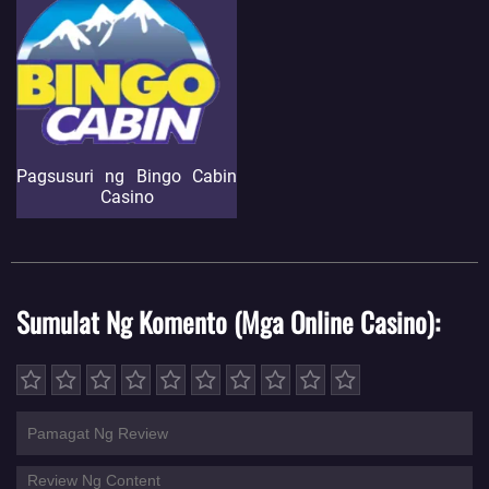
Pagsusuri ng Bingo Cabin
Casino
Sumulat Ng Komento (Mga Online Casino)