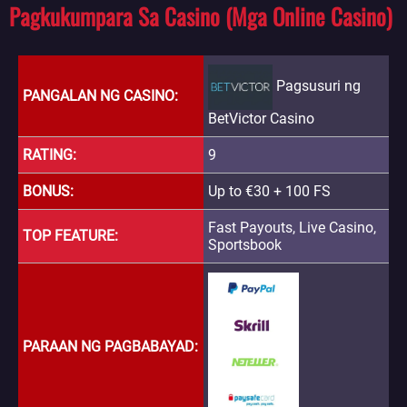
Pagkukumpara Sa Casino (Mga Online Casino)
Pagsusuri ng
PANGALAN NG CASINO
BetVictor Casino
RATING
9
BONUS
Up to €30 + 100 FS
Fast Payouts, Live Casino,
TOP FEATURE
Sportsbook
PARAAN NG PAGBABAYAD