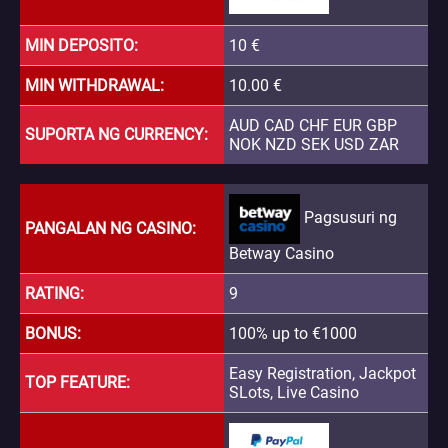
MIN DEPOSITO
10 €
MIN WITHDRAWAL
10.00 €
AUD CAD CHF EUR GBP
SUPORTA NG CURRENCY
NOK NZD SEK USD ZAR
Pagsusuri ng
PANGALAN NG CASINO
Betway Casino
RATING
9
BONUS
100% up to €1000
Easy Registration, Jackpot
TOP FEATURE
SLots, Live Casino