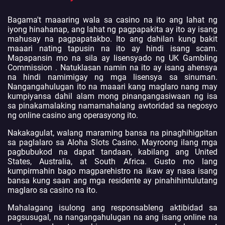
Bagama't maaaring wala sa casino na ito ang lahat ng
iyong hinahanap, ang lahat ng pagpapakita ay ito ay isang
mahusay na pagpapatakbo. Ito ang dahilan kung bakit
maaari nating tapusin na ito ay hindi isang scam.
Mapapansin mo na sila ay lisensyado ng UK Gambling
Commission . Natuklasan namin na ito ay isang ahensya
na hindi namimigay ng mga lisensya sa sinuman.
Nangangahulugan ito na maaari kang maglaro nang may
kumpiyansa dahil alam mong pinangangasiwaan ng isa
sa pinakamalaking namamahalang awtoridad sa negosyo
ng online casino ang operasyong ito.
Nakakagulat, walang maraming bansa na pinaghihigpitan
sa paglalaro sa Aloha Slots Casino. Mayroong ilang mga
pagbubukod na dapat tandaan, kabilang ang United
States, Australia, at South Africa. Gusto mo lang
kumpirmahin bago magparehistro na ikaw ay nasa isang
bansa kung saan ang mga residente ay pinahihintulutang
maglaro sa casino na ito.
Mahalagang isulong ang responsableng aktibidad sa
pagsusugal, na nangangahulugan na ang isang online na