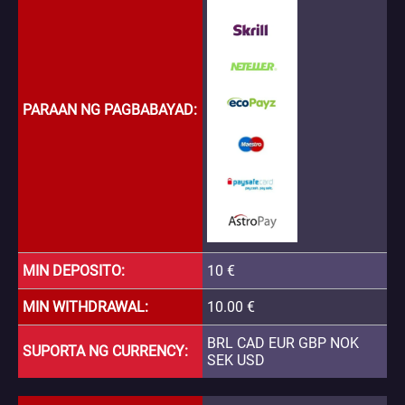
PARAAN NG PAGBABAYAD
MIN DEPOSITO
10 €
MIN WITHDRAWAL
10.00 €
BRL CAD EUR GBP NOK
SUPORTA NG CURRENCY
SEK USD