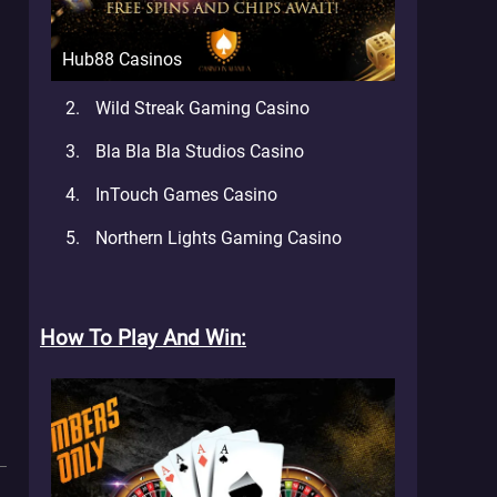
Hub88 Casinos
Wild Streak Gaming Casino
Bla Bla Bla Studios Casino
InTouch Games Casino
Northern Lights Gaming Casino
How To Play And Win