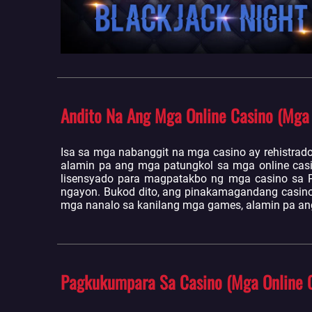
Andito Na Ang Mga Online Casino (Mga 
Isa sa mga nabanggit na mga casino ay rehistrad
alamin pa ang mga patungkol sa mga online cas
lisensyado para magpatakbo ng mga casino sa P
ngayon. Bukod dito, ang pinakamagandang casin
mga nanalo sa kanilang mga games, alamin pa an
Pagkukumpara Sa Casino (Mga Online 