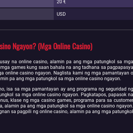
20 €
USD
sino Ngayon? (Mga Online Casino)
husay na online casino, alamin pa ang mga patungkol sa mg
 sa mga games kung saan bahala na ang tadhana sa pagpapasy
mga online casino ngayon. Naglista kami ng mga pamantayan 
alamin pa ang mga patungkol sa mga online casino ngayon.
ino, isa sa mga pamantayan ay ang programa ng seguridad n
ungkol sa mga online casino ngayon. Pagkatapos, papasok n
nus, klase ng mga casino games, programa para sa custome
 pa, alamin pa ang mga patungkol sa mga online casino ngayon
nan sa pagpili ng online casino, alamin pa ang mga patungko