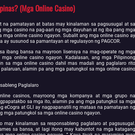
ipinas? (Mga Online Casino)
it na pamatayan at batas may kinalaman sa pagsusugal at s
 ng mga casino na pag-aari ng mga dayuhan at ng iba pang mg
a mga online casino ngayon. Subalit ang mga online casino a
ila ay susunod sa pamantayan at regulasyon ng PAGCOR.
 sa ibang bansa na mayroon lisensya na mag-operate ng mg
 mga online casino ngayon. Kadalasan, ang mga Pilipinon
in sa mga online casino dahil mas madali ang paglalaro rit
 palaruan, alamin pa ang mga patungkol sa mga online casin
sableng Paglalaro
 online casinos, mayroong mga kompanya at mga grupo n
agpapatakbo sa mga ito, alamin pa ang mga patungkol sa mg
ng eCogra at GLI ay nagpapanatili ng mataas na pamatayan n
ang mga patungkol sa mga online casino ngayon.
o may kinalaman sa responsableng paglalaro at pagsusugal
ames sa bansa, at lagi itong may kabuntot na mga katagan
 sa mga online casino ngayon. ” Kaya tiyak na maraming mg