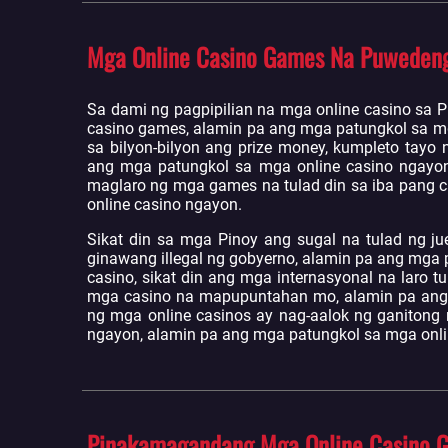
Mga Online Casino Games Na Puwedeng 
Sa dami ng pagpipilian na mga online casino sa P
casino games, alamin pa ang mga patungkol sa m
sa bilyon-bilyon ang prize money, kumpleto tayo
ang mga patungkol sa mga online casino ngayon
maglaro ng mga games na tulad din sa iba pang 
online casino ngayon.
Sikat din sa mga Pinoy ang sugal na tulad ng jue
ginawang illegal ng gobyerno, alamin pa ang mga 
casino, sikat din ang mga internasyonal na laro t
mga casino na mapupuntahan mo, alamin pa ang 
ng mga online casinos ay nag-aalok ng ganitong
ngayon, alamin pa ang mga patungkol sa mga onli
Pinakamagandang Mga Online Casino Ga