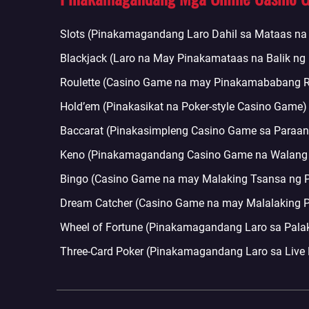
Slots (Pinakamagandang Laro Dahil sa Mataas na
Blackjack (Laro na May Pinakamataas na Balik ng
Roulette (Casino Game na may Pinakamababang R
Hold’em (Pinakasikat na Poker-style Casino Game)
Baccarat (Pinakasimpleng Casino Game sa Paraan
Keno (Pinakamagandang Casino Game na Walang K
Bingo (Casino Game na may Malaking Tsansa ng 
Dream Catcher (Casino Game na may Malalaking P
Wheel of Fortune (Pinakamagandang Laro sa Palaki
Three-Card Poker (Pinakamagandang Laro sa Live 