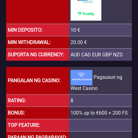
MIN DEPOSITO
10 €
MIN WITHDRAWAL
20.00 €
SUPORTA NG CURRENCY
AUD CAD EUR GBP NZD
Pagsusuri ng
PANGALAN NG CASINO
West Casino
RATING
8
BONUS
100% up to €600 + 200 FS
TOP FEATURE
PARAAN NG PAGBABAYAD