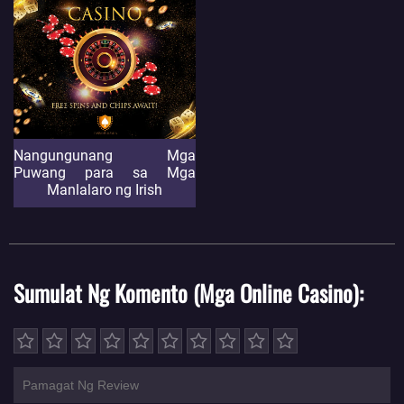
Nangungunang Mga
Puwang para sa Mga
Manlalaro ng Irish
Sumulat Ng Komento (Mga Online Casino)