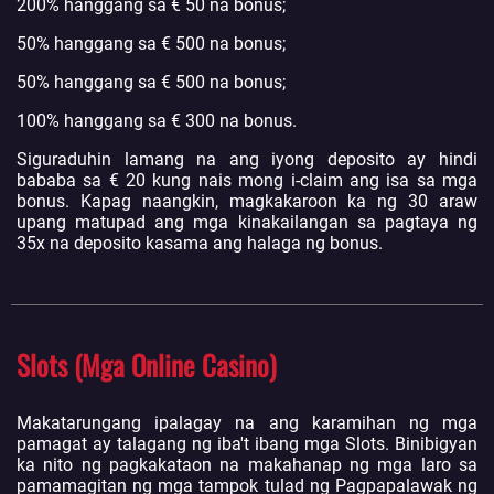
200% hanggang sa € 50 na bonus;
50% hanggang sa € 500 na bonus;
50% hanggang sa € 500 na bonus;
100% hanggang sa € 300 na bonus.
Siguraduhin lamang na ang iyong deposito ay hindi
bababa sa € 20 kung nais mong i-claim ang isa sa mga
bonus. Kapag naangkin, magkakaroon ka ng 30 araw
upang matupad ang mga kinakailangan sa pagtaya ng
35x na deposito kasama ang halaga ng bonus.
Slots (Mga Online Casino)
Makatarungang ipalagay na ang karamihan ng mga
pamagat ay talagang ng iba't ibang mga Slots. Binibigyan
ka nito ng pagkakataon na makahanap ng mga laro sa
pamamagitan ng mga tampok tulad ng Pagpapalawak ng