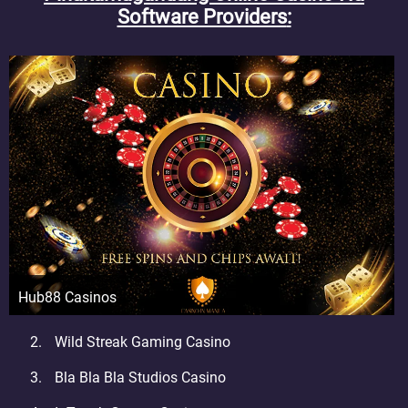
Software Providers
Hub88 Casinos
Wild Streak Gaming Casino
Bla Bla Bla Studios Casino