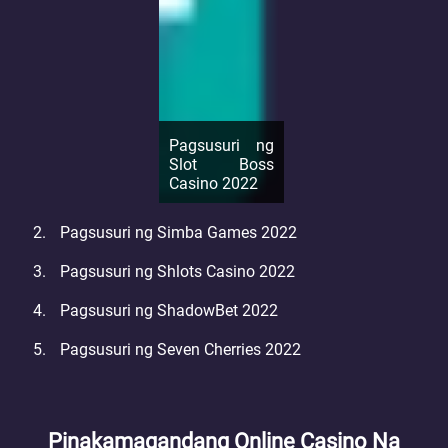
Pagsusuri ng
Slot Boss
Casino 2022
Pagsusuri ng Simba Games 2022
Pagsusuri ng Shlots Casino 2022
Pagsusuri ng ShadowBet 2022
Pagsusuri ng Seven Cherries 2022
Pinakamagandang Online Casino Na