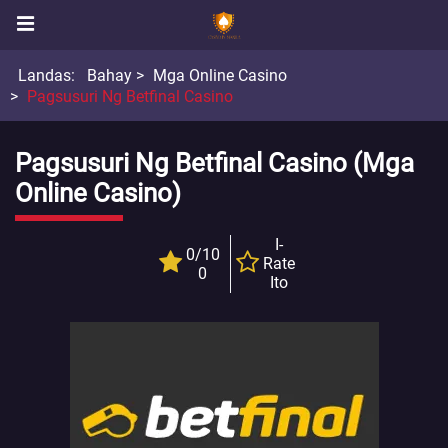
Landas:
Bahay
Mga Online Casino
Pagsusuri Ng Betfinal Casino
Pagsusuri Ng Betfinal Casino (Mga
Online Casino)
I-
0/10
Rate
0
Ito