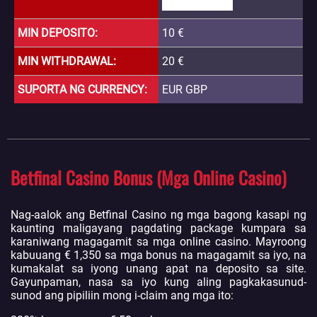
MIN DEPOSITO
10 €
MIN WITHDRAWAL
20 €
SUPORTA NG CURRENCY
EUR GBP
Betfinal Casino Bonus (Mga Online Casino)
Nag-aalok ang Betfinal Casino ng mga bagong kasapi ng
kaunting maligayang pagdating package kumpara sa
karaniwang magagamit sa mga online casino. Mayroong
kabuuang € 1,350 sa mga bonus na magagamit sa iyo, na
kumakalat sa iyong unang apat na deposito sa site.
Gayunpaman, nasa sa iyo kung aling pagkakasunud-
sunod ang pipiliin mong i-claim ang mga ito: