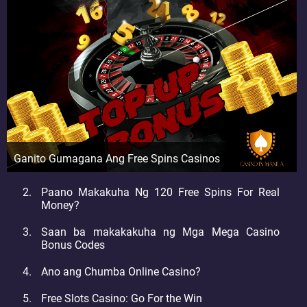
Ganito Gumagana Ang Free Spins Casinos
Paano Makakuha Ng 120 Free Spins For Real
Money?
Saan ba makakakuha ng Mga Mega Casino
Bonus Codes
Ano ang Chumba Online Casino?
Free Slots Casino: Go For the Win