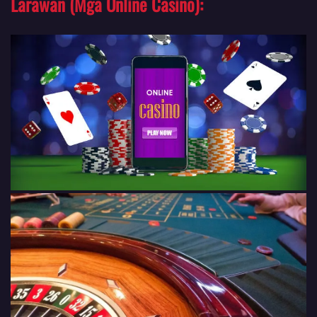
Larawan (Mga Online Casino)