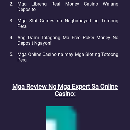
Mga Libreng Real Money Casino Walang
Deposito
Mga Slot Games na Nagbabayad ng Totoong
Pera
Ang Dami Talagang Ma Free Poker Money No
Deposit Ngayon!
Mga Online Casino na may Mga Slot ng Totoong
Pera
Mga Review Ng Mga Expert Sa Online
Casino