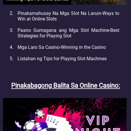
Pinakamahusay Na Mga Slot Na Laruin-Ways to
Win at Online Slots
Paano Gumagana ang Mga Slot Machine-Best
Strategies for Playing Slot
Mga Laro Sa Casino-Winning in the Casino
Listahan ng Tips for Playing Slot Machines
Pinakabagong Balita Sa Online Casino