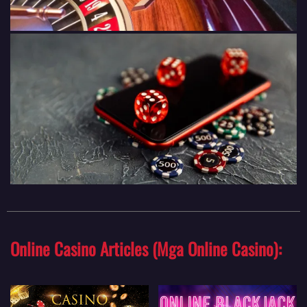
Online Casino Articles (Mga Online Casino)