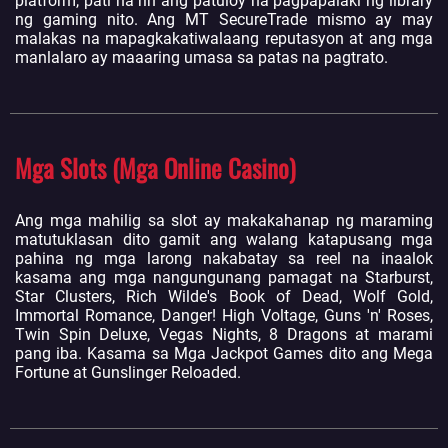
platform, pati na rin ang patuloy na pagpapalaki ng library
ng gaming nito. Ang MT SecureTrade mismo ay may
malakas na mapagkakatiwalaang reputasyon at ang mga
manlalaro ay maaaring umasa sa patas na pagtrato.
Mga Slots (Mga Online Casino)
Ang mga mahilig sa slot ay makakahanap ng maraming
matutuklasan dito gamit ang walang katapusang mga
pahina ng mga larong nakabatay sa reel na inaalok
kasama ang mga nangungunang pamagat na Starburst,
Star Clusters, Rich Wilde's Book of Dead, Wolf Gold,
Immortal Romance, Danger! High Voltage, Guns 'n' Roses,
Twin Spin Deluxe, Vegas Nights, 8 Dragons at marami
pang iba. Kasama sa Mga Jackpot Games dito ang Mega
Fortune at Gunslinger Reloaded.