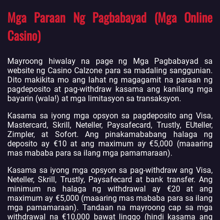
Mga Paraan Ng Pagbabayad (Mga Online
Casino)
Mayroong hiwalay na page ng Mga Pagbabayad sa
website ng Casino Calzone para sa madaling sanggunian.
Dito makikita mo ang lahat ng magagamit na paraan ng
pagdeposito at pag-withdraw kasama ang kanilang mga
bayarin (wala!) at mga limitasyon sa transaksyon.
Kasama sa iyong mga opsyon sa pagdeposito ang Visa,
Mastercard, Skrill, Neteller, Paysafecard, Trustly, EUteller,
Zimpler, at Sofort. Ang pinakamababang halaga ng
deposito ay €10 at ang maximum ay €5,000 (maaaring
mas mababa para sa ilang mga pamamaraan).
Kasama sa iyong mga opsyon sa pag-withdraw ang Visa,
Neteller, Skrill, Trustly, Paysafecard at bank transfer. Ang
minimum na halaga ng withdrawal ay €20 at ang
maximum ay €5,000 (maaaring mas mababa para sa ilang
mga pamamaraan). Tandaan na mayroong cap sa mga
withdrawal na €10,000 bawat linggo (hindi kasama ang