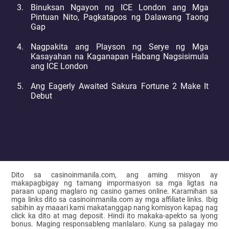
Binuksan Ngayon ng ICE London ang Mga
Pintuan Nito, Pagkatapos ng Dalawang Taong
Gap
Nagpakita ang Playson ng Serye ng Mga
Kasayahan na Kaganapan Habang Nagsisimula
ang ICE London
Ang Eagerly Awaited Sakura Fortune 2 Make It
Debut
Dito sa casinoinmanila.com, ang aming misyon ay
makapagbigay ng tamang impormasyon sa mga ligtas na
paraan upang maglaro ng casino games online. Karamihan sa
mga links dito sa casinoinmanila.com ay mga affiliate links. Ibig
sabihin ay maaari kami makatanggap nang komisyon kapag nag
click ka dito at mag deposit. Hindi ito makaka-apekto sa iyong
bonus. Maging responsableng manlalaro. Kung sa palagay mo