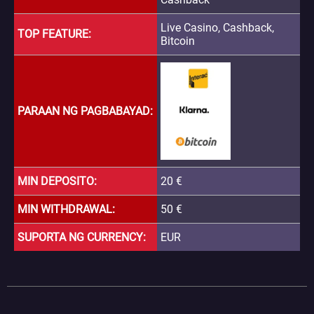
Live Casino, Cashback,
TOP FEATURE
Bitcoin
PARAAN NG PAGBABAYAD
MIN DEPOSITO
20 €
MIN WITHDRAWAL
50 €
SUPORTA NG CURRENCY
EUR