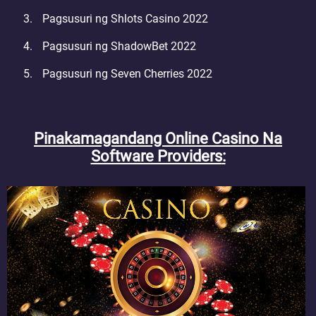
Pagsusuri ng Shlots Casino 2022
Pagsusuri ng ShadowBet 2022
Pagsusuri ng Seven Cherries 2022
Pinakamagandang Online Casino Na
Software Providers