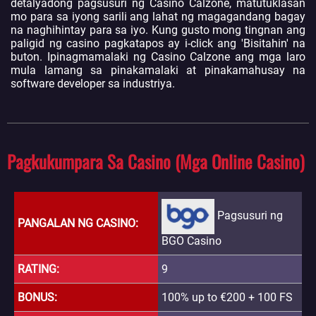
detalyadong pagsusuri ng Casino Calzone, matutuklasan
mo para sa iyong sarili ang lahat ng magagandang bagay
na naghihintay para sa iyo. Kung gusto mong tingnan ang
paligid ng casino pagkatapos ay i-click ang 'Bisitahin' na
buton. Ipinagmamalaki ng Casino Calzone ang mga laro
mula lamang sa pinakamalaki at pinakamahusay na
software developer sa industriya.
Pagkukumpara Sa Casino (Mga Online Casino)
Pagsusuri ng
PANGALAN NG CASINO
BGO Casino
RATING
9
BONUS
100% up to €200 + 100 FS