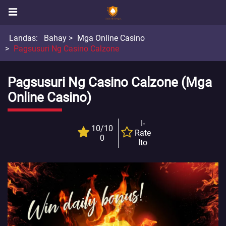
Landas:
Bahay
Mga Online Casino
Pagsusuri Ng Casino Calzone
Pagsusuri Ng Casino Calzone (Mga
Online Casino)
I-
10/10
Rate
0
Ito