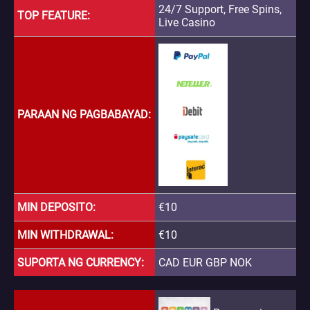
24/7 Support, Free Spins,
TOP FEATURE
Live Casino
PARAAN NG PAGBABAYAD
MIN DEPOSITO
€10
MIN WITHDRAWAL
€10
SUPORTA NG CURRENCY
CAD EUR GBP NOK