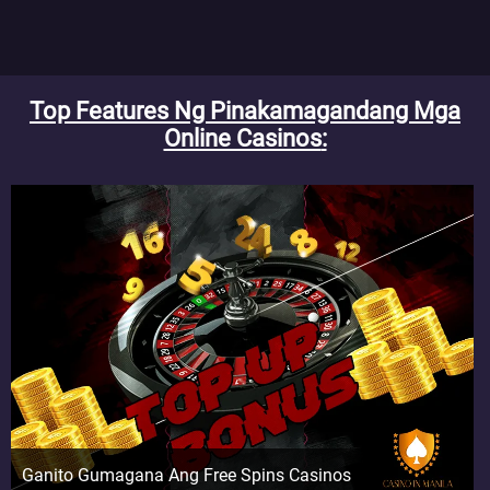
Top Features Ng Pinakamagandang Mga
Online Casinos
Ganito Gumagana Ang Free Spins Casinos