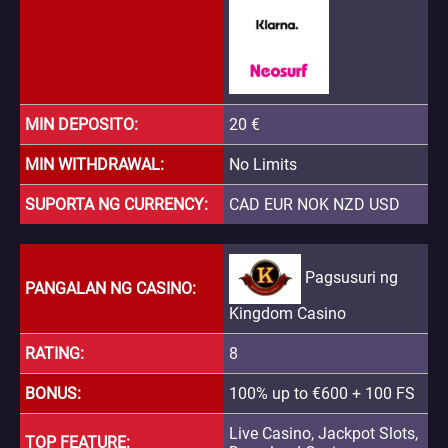
MIN DEPOSITO
20 €
MIN WITHDRAWAL
No Limits
SUPORTA NG CURRENCY
CAD EUR NOK NZD USD
Pagsusuri ng
PANGALAN NG CASINO
Kingdom Casino
RATING
8
BONUS
100% up to €600 + 100 FS
Live Casino, Jackpot Slots,
TOP FEATURE