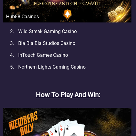
Hub88 Casinos
Wild Streak Gaming Casino
Bla Bla Bla Studios Casino
InTouch Games Casino
Northern Lights Gaming Casino
How To Play And Win