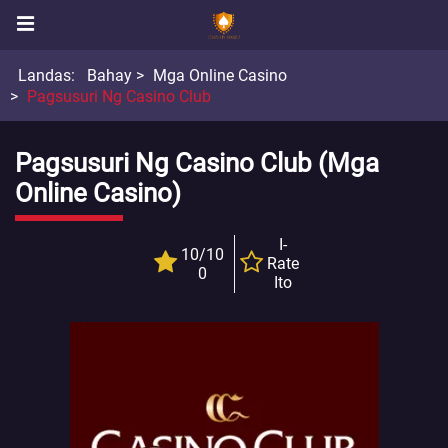
Landas:
Bahay
Mga Online Casino
Pagsusuri Ng Casino Club
Pagsusuri Ng Casino Club (Mga
Online Casino)
I-
10/10
Rate
0
Ito