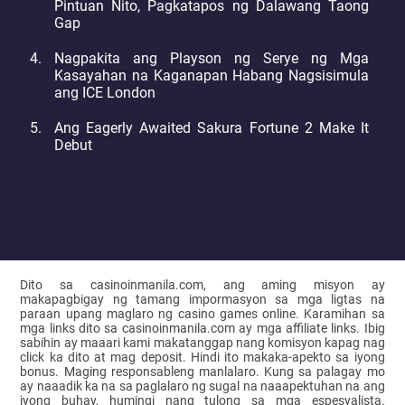
Pintuan Nito, Pagkatapos ng Dalawang Taong
Gap
Nagpakita ang Playson ng Serye ng Mga
Kasayahan na Kaganapan Habang Nagsisimula
ang ICE London
Ang Eagerly Awaited Sakura Fortune 2 Make It
Debut
Dito sa casinoinmanila.com, ang aming misyon ay
makapagbigay ng tamang impormasyon sa mga ligtas na
paraan upang maglaro ng casino games online. Karamihan sa
mga links dito sa casinoinmanila.com ay mga affiliate links. Ibig
sabihin ay maaari kami makatanggap nang komisyon kapag nag
click ka dito at mag deposit. Hindi ito makaka-apekto sa iyong
bonus. Maging responsableng manlalaro. Kung sa palagay mo
ay naaadik ka na sa paglalaro ng sugal na naaapektuhan na ang
iyong buhay, humingi nang tulong sa mga espesyalista.