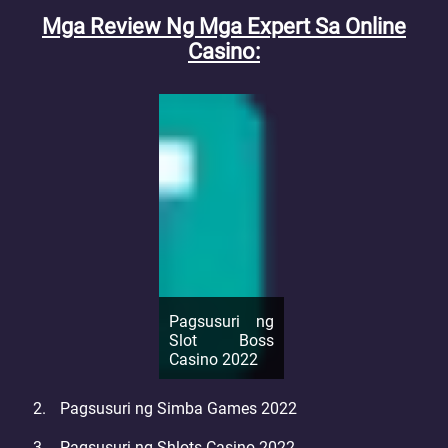
Mga Review Ng Mga Expert Sa Online
Casino
Pagsusuri ng
Slot Boss
Casino 2022
Pagsusuri ng Simba Games 2022
Pagsusuri ng Shlots Casino 2022