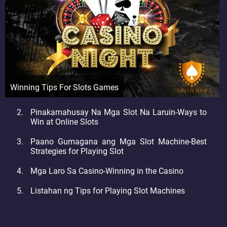
Winning Tips For Slots Games
Pinakamahusay Na Mga Slot Na Laruin-Ways to
Win at Online Slots
Paano Gumagana ang Mga Slot Machine-Best
Strategies for Playing Slot
Mga Laro Sa Casino-Winning in the Casino
Listahan ng Tips for Playing Slot Machines