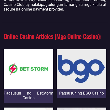
Casino Club ay nakikipagtulungan lamang sa mga kilala at
secure na online payment provider.
Online Casino Articles (Mga Online Casino)
Pagsusuri ng BetStorm
Pagsusuri ng BGO Casino
Casino