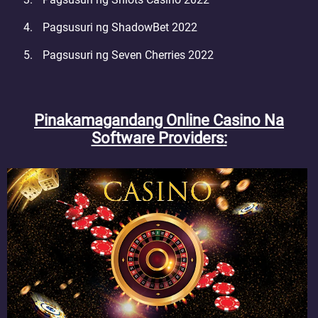
Pagsusuri ng ShadowBet 2022
Pagsusuri ng Seven Cherries 2022
Pinakamagandang Online Casino Na
Software Providers