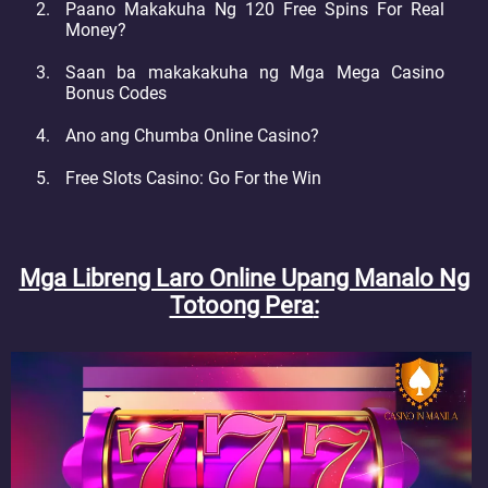
Paano Makakuha Ng 120 Free Spins For Real
Money?
Saan ba makakakuha ng Mga Mega Casino
Bonus Codes
Ano ang Chumba Online Casino?
Free Slots Casino: Go For the Win
Mga Libreng Laro Online Upang Manalo Ng
Totoong Pera