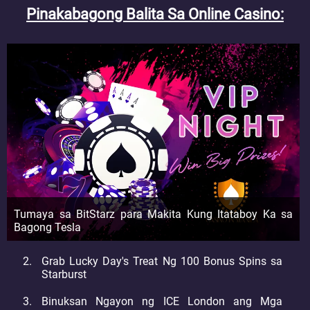
Pinakabagong Balita Sa Online Casino
Tumaya sa BitStarz para Makita Kung Itataboy Ka sa
Bagong Tesla
Grab Lucky Day's Treat Ng 100 Bonus Spins sa
Starburst
Binuksan Ngayon ng ICE London ang Mga