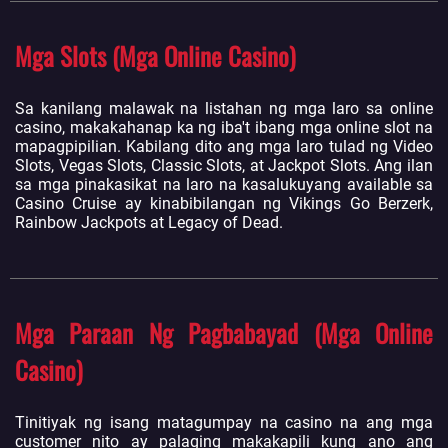
Mga Slots (Mga Online Casino)
Sa kanilang malawak na listahan ng mga laro sa online
casino, makakahanap ka ng iba't ibang mga online slot na
mapagpipilian. Kabilang dito ang mga laro tulad ng Video
Slots, Vegas Slots, Classic Slots, at Jackpot Slots. Ang ilan
sa mga pinakasikat na laro na kasalukuyang available sa
Casino Cruise ay kinabibilangan ng Vikings Go Berzerk,
Rainbow Jackpots at Legacy of Dead.
Mga Paraan Ng Pagbabayad (Mga Online
Casino)
Tinitiyak ng isang matagumpay na casino na ang mga
customer nito ay palaging makakapili kung ano ang