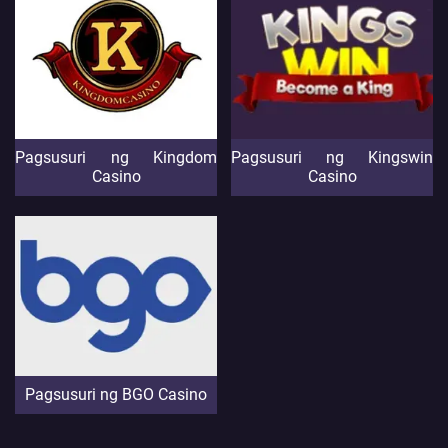
Pagsusuri ng Kingdom
Pagsusuri ng Kingswin
Casino
Casino
Pagsusuri ng BGO Casino