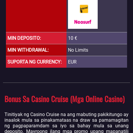
MIN DEPOSITO
10 €
MIN WITHDRAWAL
No Limits
SUPORTA NG CURRENCY
EUR
Bonus Sa Casino Cruise (Mga Online Casino)
Tinitiyak ng Casino Cruise na ang mabuting pakikitungo ay
inaalok mula sa pinakamataas na draw sa pamamagitan
ng pagpaparamdam sa iyo sa bahay mula sa unang
deposito. Mayroong ilang mga promo upang mapanatili