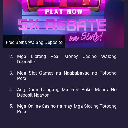
Free Spins Walang Deposito
Mga Libreng Real Money Casino Walang
Deposito
Mga Slot Games na Nagbabayad ng Totoong
Pera
Ang Dami Talagang Ma Free Poker Money No
Deposit Ngayon!
Mga Online Casino na may Mga Slot ng Totoong
Pera