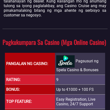
talahanayan ng dealer. Kung kailangan mo ng anumang
tulong sa iyong paglalakbay, ang Casino Cruise ang may
pinakamalaking bilang ng mga ahente ng serbisyo sa
customer sa negosyo.
Pagkukumpara Sa Casino (Mga Online Casino)
Pagsusuri ng
PANGALAN NG CASINO
Spela Casino & Bonuses
RATING
9
BONUS
Up to €1000 + 100 FS
Easy Registration, Live
TOP FEATURE
Casino, 24/7 Support