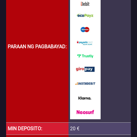
PARAAN NG PAGBABAYAD
MIN DEPOSITO
20 €