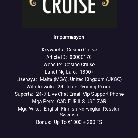
Impormasyon
Keywords
Casino Cruise
Article ID
00000170
Website
Casino Cruise
Lahat Ng Laro
1300+
Lisensya
Malta (MGA), United Kingdom (UKGC)
Withdrawals
24 Hours Pending Period
Suporta
24/7 Live Chat Email Vip Support Phone
Mga Pera
CAD EUR ILS USD ZAR
Mga Wika
English Finnish Norwegian Russian
Swedish
Bonus
Up To €1000 + 200 FS