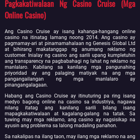
Pagkakatiwalaan Ng Casino Cruise (Mga
Online Casino)
Ang Casino Cruise ay isang kahanga-hangang online
casino na itinatag lamang noong 2014. Ang casino ay
pagmamay-ari at pinamamahalaan ng Genesis Global Ltd
at bihirang makatanggap ng anumang reklamo ng
customer. Inialay ng casino ang sarili upang kumpletuhin
ang transparency na pagbabahagi ng lahat ng reklamo ng
manlalaro. Kabilang sa kanilang mga pangunahing
priyoridad ay ang palaging matiyak na ang mga
pangangailangan ng mga manlalaro ay
pinangangalagaan.
Habang ang Casino Cruise ay itinuturing pa ring isang
medyo bagong online na casino sa industriya, nagawa
nilang itatag ang kanilang sarili bilang isang
mapagkakatiwalaan at kagalang-galang na tatak. Sa
tuwing may mga reklamo, ang casino ay nagsisikap na
ayusin ang problema sa lalong madaling panahon.
Sa nakalipas na ilang taon, may ilang mga reklamo na ang