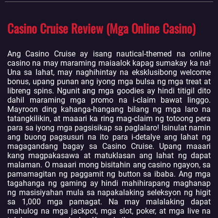
Casino Cruise Review (Mga Online Casino)
Ang Casino Cruise ay isang nautical-themed na online
casino na may maraming maiaalok kapag sumakay ka na!
Una sa lahat, may naghihintay na eksklusibong welcome
bonus, upang punan ang iyong mga bulsa ng mga treat at
libreng spins. Ngunit ang mga goodies ay hindi titigil dito
dahil maraming mga promo na i-claim bawat linggo.
Mayroon ding kahanga-hangang bilang ng mga laro na
tatangkilikin, at maaari ka ring mag-claim ng totoong pera
para sa iyong mga pagsisikap sa paglalaro! Isinulat namin
ang buong pagsusuri na ito para i-detalye ang lahat ng
magagandang bagay sa Casino Cruise. Upang maaari
kang magpakasawa at matuklasan ang lahat ng dapat
malaman. O maaari mong bisitahin ang casino ngayon, sa
pamamagitan ng paggamit ng button sa ibaba. Ang mga
tagahanga ng gaming ay hindi mahihirapang maghanap
ng masisiyahan mula sa napakalaking seleksyon ng higit
sa 1,000 mga pamagat. Na may malalaking dapat
mahulog na mga jackpot, mga slot, poker, at mga live na