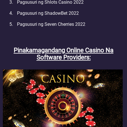
Pagsusuri ng Shlots Casino 2022
Pagsusuri ng ShadowBet 2022
Pagsusuri ng Seven Cherries 2022
Pinakamagandang Online Casino Na
Software Providers