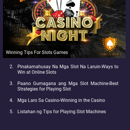
Winning Tips For Slots Games
Pinakamahusay Na Mga Slot Na Laruin-Ways to
Win at Online Slots
Paano Gumagana ang Mga Slot Machine-Best
Strategies for Playing Slot
Mga Laro Sa Casino-Winning in the Casino
Listahan ng Tips for Playing Slot Machines