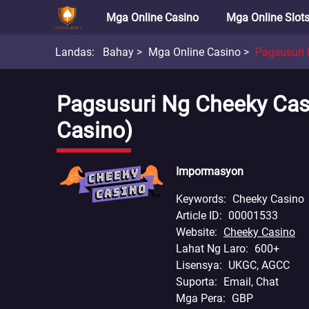
Mga Online Casino
Mga Online Slot
Landas:
Bahay
Mga Online Casino
Pagsusuri
Pagsusuri Ng Cheeky Cas
Casino)
Impormasyon
Keywords
Cheeky Casino
Article ID
00001533
Website
Cheeky Casino
Lahat Ng Laro
600+
Lisensya
UKGC, AGCC
Suporta
Email, Chat
Mga Pera
GBP