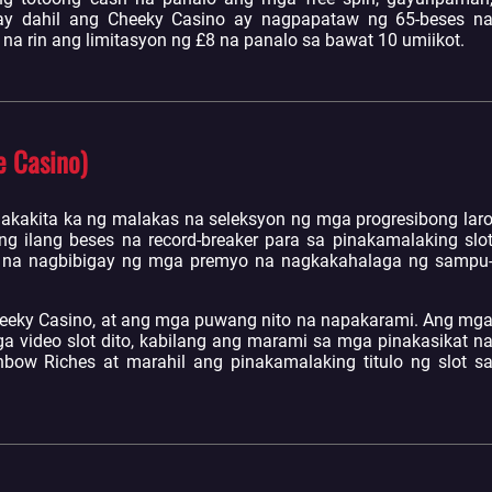
 dahil ang Cheeky Casino ay nagpapataw ng 65-beses n
 na rin ang limitasyon ng £8 na panalo sa bawat 10 umiikot.
e Casino)
akita ka ng malakas na seleksyon ng mga progresibong lar
ng ilang beses na record-breaker para sa pinakamalaking slo
r na nagbibigay ng mga premyo na nagkakahalaga ng sampu
eeky Casino, at ang mga puwang nito na napakarami. Ang mg
 video slot dito, kabilang ang marami sa mga pinakasikat n
nbow Riches at marahil ang pinakamalaking titulo ng slot s