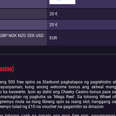
20 €
20 €
 GBP NOK NZD SEK USD
EUR
asino)
g 500 free spins sa Starburst pagkatapos ng pagrehistro a
. Gayunpaman, kung anong welcome bonus ang aktwal mon
 ka kaswerte. Iyon ay dahil ang Cheeky Casino bonus para s
amagitan ng pagkuha sa 'Mega Reel'. Sa totoong Wheel o
premyo mula sa ilang libreng spin sa isang slot, hanggang s
a premyo tulad ng £10 na voucher na gagamitin sa Amazon.
 totoong cash na panalo ang mga free spin, gayunpaman