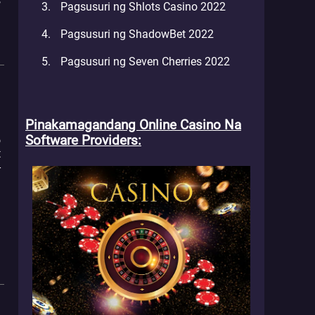
Pagsusuri ng Shlots Casino 2022
a
Pagsusuri ng ShadowBet 2022
Pagsusuri ng Seven Cherries 2022
Pinakamagandang Online Casino Na
Software Providers
o
t
-
a
a
a