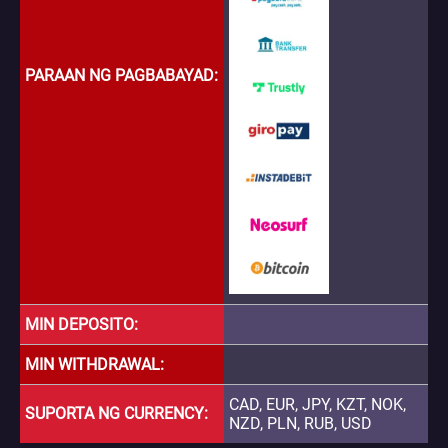
PARAAN NG PAGBABAYAD
MIN DEPOSITO
MIN WITHDRAWAL
CAD, EUR, JPY, KZT, NOK,
SUPORTA NG CURRENCY
NZD, PLN, RUB, USD