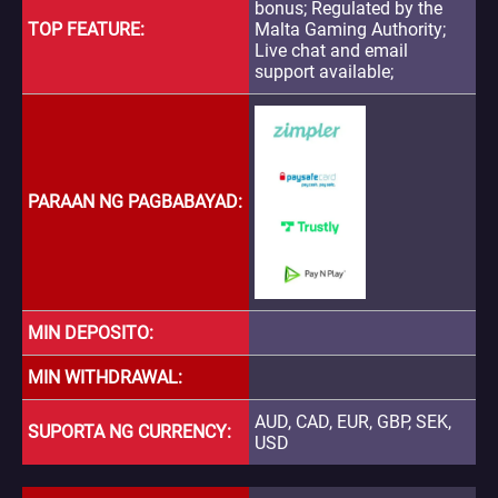
bonus; Regulated by the
TOP FEATURE
Malta Gaming Authority;
Live chat and email
support available;
PARAAN NG PAGBABAYAD
MIN DEPOSITO
MIN WITHDRAWAL
AUD, CAD, EUR, GBP, SEK,
SUPORTA NG CURRENCY
USD