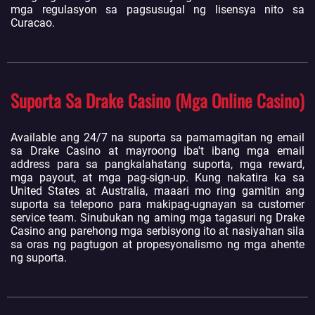
mga regulasyon sa pagsusugal ng lisensya nito sa
Curacao.
Suporta Sa Drake Casino (Mga Online Casino)
Available ang 24/7 na suporta sa pamamagitan ng email
sa Drake Casino at mayroong iba't ibang mga email
address para sa pangkalahatang suporta, mga reward,
mga payout, at mga pag-sign-up. Kung nakatira ka sa
United States at Australia, maaari mo ring gamitin ang
suporta sa telepono para makipag-ugnayan sa customer
service team. Sinubukan ng aming mga tagasuri ng Drake
Casino ang parehong mga serbisyong ito at nasiyahan sila
sa oras ng pagtugon at propesyonalismo ng mga ahente
ng suporta.