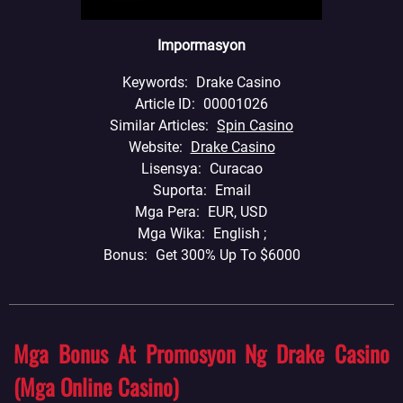
Impormasyon
Keywords
Drake Casino
Article ID
00001026
Similar Articles
Spin Casino
Website
Drake Casino
Lisensya
Curacao
Suporta
Email
Mga Pera
EUR, USD
Mga Wika
English ;
Bonus
Get 300% Up To $6000
Mga Bonus At Promosyon Ng Drake Casino
(Mga Online Casino)