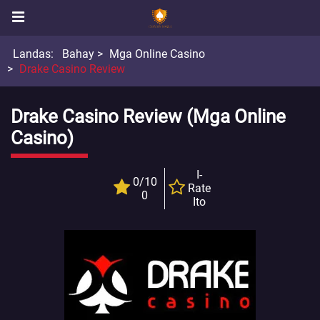
Landas:
Bahay
Mga Online Casino
Drake Casino Review
Drake Casino Review (Mga Online
Casino)
I-
0/10
Rate
0
Ito