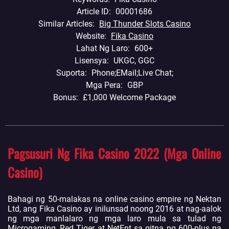
Article ID
00001686
Similar Articles
Big Thunder Slots Casino
Website
Fika Casino
Lahat Ng Laro
600+
Lisensya
UKGC, GGC
Suporta
Phone;eMail;Live Chat;
Mga Pera
GBP
Bonus
£1,000 Welcome Package
Pagsusuri Ng Fika Casino 2022 (Mga Online
Casino)
Bahagi ng 50-malakas na online casino empire ng Nektan
Ltd, ang Fika Casino ay inilunsad noong 2016 at nag-aalok
ng mga manlalaro ng mga laro mula sa tulad ng
Microgaming, Red Tiger at NetEnt sa gitna ng 600-plus na