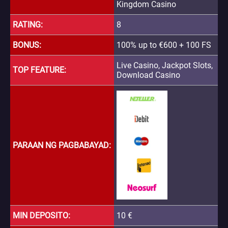
Kingdom Casino
RATING
8
BONUS
100% up to €600 + 100 FS
Live Casino, Jackpot Slots,
TOP FEATURE
Download Casino
PARAAN NG PAGBABAYAD
MIN DEPOSITO
10 €