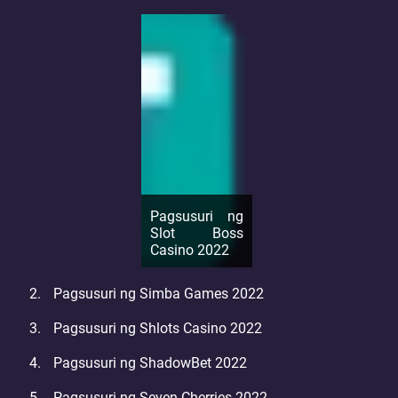
Pagsusuri ng
Slot Boss
Casino 2022
Pagsusuri ng Simba Games 2022
Pagsusuri ng Shlots Casino 2022
Pagsusuri ng ShadowBet 2022
Pagsusuri ng Seven Cherries 2022