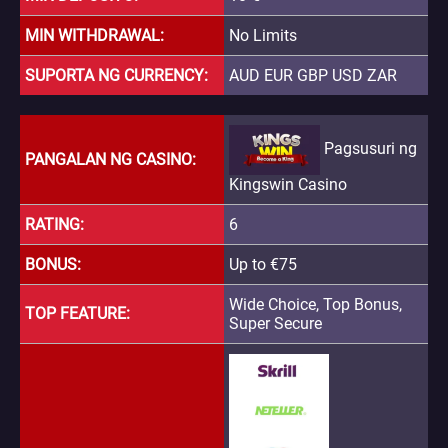
MIN WITHDRAWAL
No Limits
SUPORTA NG CURRENCY
AUD EUR GBP USD ZAR
Pagsusuri ng
PANGALAN NG CASINO
Kingswin Casino
RATING
6
BONUS
Up to €75
Wide Choice, Top Bonus,
TOP FEATURE
Super Secure