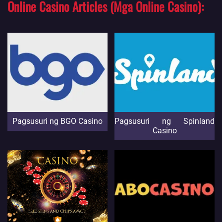
Online Casino Articles (Mga Online Casino)
Pagsusuri ng BGO Casino
Pagsusuri ng Spinland
Casino