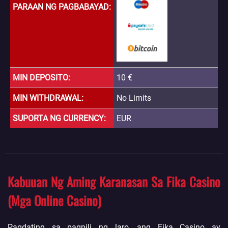
PARAAN NG PAGBABAYAD
MIN DEPOSITO
10 €
MIN WITHDRAWAL
No Limits
SUPORTA NG CURRENCY
EUR
Kabuuan Ng Aming Karanasan Sa Fika Casino
(Mga Online Casino)
Pagdating sa pagpili ng laro, ang Fika Casino ay