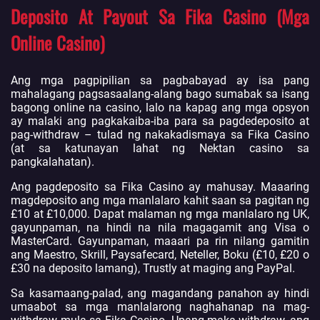
Deposito At Payout Sa Fika Casino (Mga
Online Casino)
Ang mga pagpipilian sa pagbabayad ay isa pang
mahalagang pagsasaalang-alang bago sumabak sa isang
bagong online na casino, lalo na kapag ang mga opsyon
ay malaki ang pagkakaiba-iba para sa pagdedeposito at
pag-withdraw – tulad ng nakakadismaya sa Fika Casino
(at sa katunayan lahat ng Nektan casino sa
pangkalahatan).
Ang pagdeposito sa Fika Casino ay mahusay. Maaaring
magdeposito ang mga manlalaro kahit saan sa pagitan ng
£10 at £10,000. Dapat malaman ng mga manlalaro ng UK,
gayunpaman, na hindi na nila magagamit ang Visa o
MasterCard. Gayunpaman, maaari pa rin nilang gamitin
ang Maestro, Skrill, Paysafecard, Neteller, Boku (£10, £20 o
£30 na deposito lamang), Trustly at maging ang PayPal.
Sa kasamaang-palad, ang magandang panahon ay hindi
umaabot sa mga manlalarong naghahanap na mag-