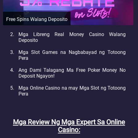
Free Spins Walang Deposito
Mga Libreng Real Money Casino Walang
Deposito
Mga Slot Games na Nagbabayad ng Totoong
Pera
Ang Dami Talagang Ma Free Poker Money No
Deposit Ngayon!
Mga Online Casino na may Mga Slot ng Totoong
Pera
Mga Review Ng Mga Expert Sa Online
Casino