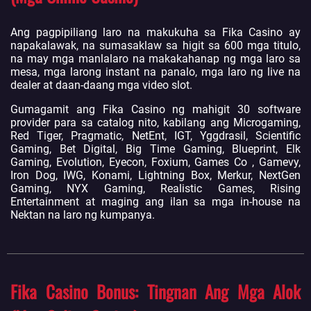
Ang pagpipiliang laro na makukuha sa Fika Casino ay
napakalawak, na sumasaklaw sa higit sa 600 mga titulo,
na may mga manlalaro na makakahanap ng mga laro sa
mesa, mga larong instant na panalo, mga laro ng live na
dealer at daan-daang mga video slot.
Gumagamit ang Fika Casino ng mahigit 30 software
provider para sa catalog nito, kabilang ang Microgaming,
Red Tiger, Pragmatic, NetEnt, IGT, Yggdrasil, Scientific
Gaming, Bet Digital, Big Time Gaming, Blueprint, Elk
Gaming, Evolution, Eyecon, Foxium, Games Co , Gamevy,
Iron Dog, IWG, Konami, Lightning Box, Merkur, NextGen
Gaming, NYX Gaming, Realistic Games, Rising
Entertainment at maging ang ilan sa mga in-house na
Nektan na laro ng kumpanya.
Fika Casino Bonus: Tingnan Ang Mga Alok