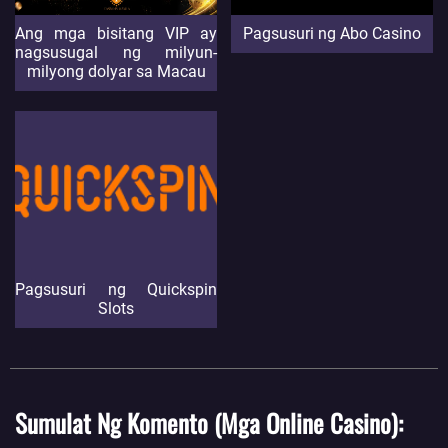
Ang mga bisitang VIP ay
Pagsusuri ng Abo Casino
nagsusugal ng milyun-
milyong dolyar sa Macau
Pagsusuri ng Quickspin
Slots
Sumulat Ng Komento (Mga Online Casino)