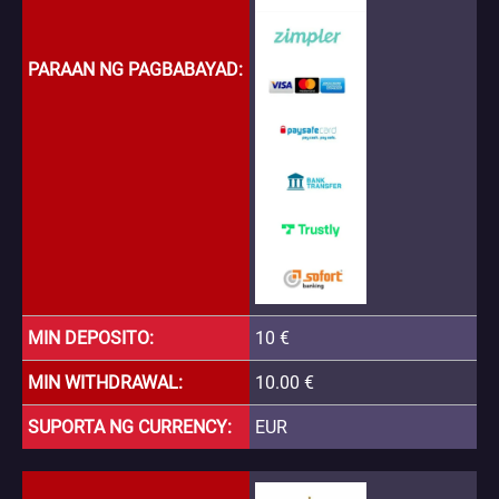
PARAAN NG PAGBABAYAD
MIN DEPOSITO
10 €
MIN WITHDRAWAL
10.00 €
SUPORTA NG CURRENCY
EUR