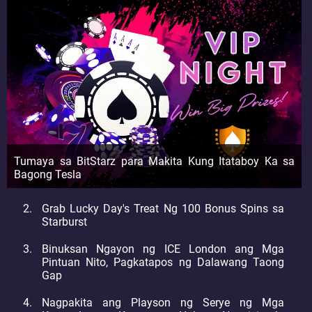
Tumaya sa BitStarz para Makita Kung Itataboy Ka sa
Bagong Tesla
Grab Lucky Day's Treat Ng 100 Bonus Spins sa
Starburst
Binuksan Ngayon ng ICE London ang Mga
Pintuan Nito, Pagkatapos ng Dalawang Taong
Gap
Nagpakita ang Playson ng Serye ng Mga