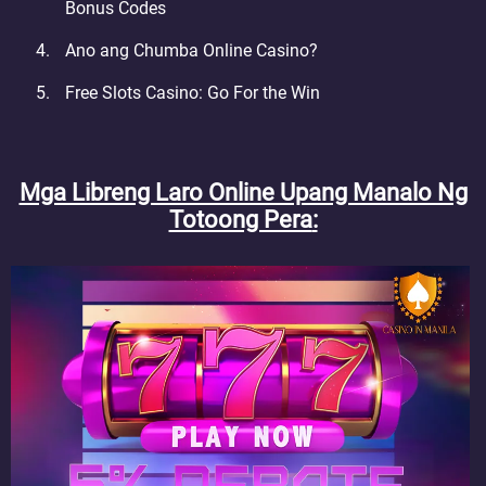
Bonus Codes
Ano ang Chumba Online Casino?
Free Slots Casino: Go For the Win
Mga Libreng Laro Online Upang Manalo Ng
Totoong Pera