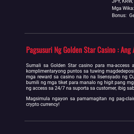
JPY, KRW, 
Mga Wika
Bonus
Ge
Pagsusuri Ng Golden Star Casino : Ang
Sumali sa Golden Star casino para ma-access a
komplimentaryong puntos sa tuwing magdedeposit
mga reward sa casino na ito na lisensyado ng C
bumili ng mga tiket para manalo ng higit pang mg
ng access sa 24/7 na suporta sa customer, ibig sa
Magsimula ngayon sa pamamagitan ng pag-claim
crypto currency!