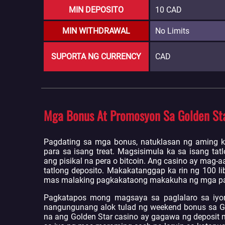
MIN DEPOSITO
10 CAD
MIN WITHDRAWAL
No Limits
SUPORTA NG CURRENCY
CAD
Mga Bonus At Promosyon Sa Golden Sta
Pagdating sa mga bonus, natuklasan ng aming k
para sa isang treat. Magsisimula ka sa isang ta
ang pisikal na pera o bitcoin. Ang casino ay mag-
tatlong deposito. Makakatanggap ka rin ng 100 li
mas malaking pagkakataong makakuha ng mga pa
Pagkatapos mong magsaya sa paglalaro sa iyo
nangungunang alok tulad ng weekend bonus sa G
na ang Golden Star casino ay gagawa ng deposit 