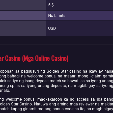
5 $
No Limits
USD
r Casino (Mga Online Casino)
oponan sa pagsusuri ng Golden Star casino na ikaw ay nas
tlong bahagi na welcome bonus, na maaari mong i-claim gami
aalok sa iyo ng isang deposit match sa bawat isa sa iyong unan
breng spins sa iyong unang deposito, na magbibigay sa iyo n
nalo.
ng welcome bonus, magkakaroon ka ng access sa iba pan
olden Star Casino. Natuwa ang aming mga reviewer na makit
match kapag ginamit mo ang bonus code na ito, na magbibiga