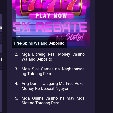
asino
Pagsusuri ng FastPay Casino
8
8
Free Spins Walang Deposito
Up to €150 + 100 FS
100% 
Mga Libreng Real Money Casino
Walang Deposito
ast
Easy S
Bitcoin, Easy Registration, Fast Payouts
Casin
Mga Slot Games na Nagbabayad
ng Totoong Pera
Ang Dami Talagang Ma Free Poker
Money No Deposit Ngayon!
Mga Online Casino na may Mga
Slot ng Totoong Pera