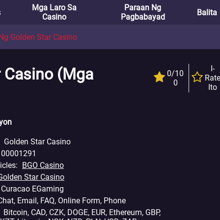
Mga Laro Sa
Paraan Ng
s
Balita
Casino
Pagbabayad
Ng Golden Star Casino
I-
r Casino (Mga
0/10
Rat
0
Ito
yon
Golden Star Casino
00001291
icles
BGO Casino
Golden Star Casino
Curacao EGaming
Chat, Email, FAQ, Online Form, Phone
Bitcoin, CAD, CZK, DOGE, EUR, Ethereum, GBP,