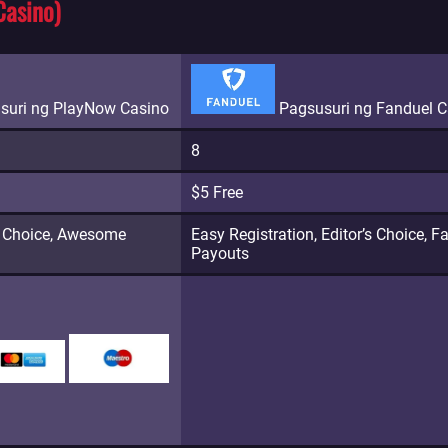
Casino)
suri ng PlayNow Casino
Pagsusuri ng Fanduel C
8
$5 Free
s Choice, Awesome
Easy Registration, Editor’s Choice, F
Payouts