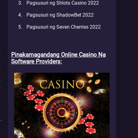
Pagsusuri ng Shlots Casino 2022
a
Pagsusuri ng ShadowBet 2022
a
a
Pagsusuri ng Seven Cherries 2022
y
a
s
Pinakamagandang Online Casino Na
Software Providers
s
a
s
k
g
a