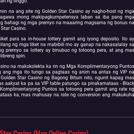
an ng linggo.
min na ang site ng Golden Star Casino ay nagho-host ng mg
Magagawa mong makipagkumpetensya laban sa iba pang mg
yong bahagi ng mga premyo na maaaring magsama ng bonus n
 Star Casino.
et para sa in-house lottery gamit ang iyong deposito. Ito a
lang ng mga tiket na mabibili mo ay ganap na nakasalalay s
g premyo sa lottery ay binubuo ng totoong pera, at ang ma
ibreng spin.
asino na makokolekta ka rin ng Mga Komplimentaryong Punto
 ang mga ito tungo sa pagtaas ng anim na antas ng VIP n
 Golden Star Casino ng Bagong Bituin nito, ngunit kapag ma
s aakyat ka pa sa VIP table patungo sa pinakamataas - Blac
Komplimentaryong Puntos sa totoong pera gamit ang rate n
 mataas ka, mas mahusay na rate ng conversion ang makukuh
Star Casino (Mga Online Casino)