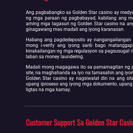
Ang pagbabangko sa Golden Star casino ay medyo
ng mga paraan ng pagbabayad, kabilang ang mg
aming mga tagasuri ng Golden Star casino na a
ginagawang mas madali ang iyong karanasan.
Habang ang pagdedeposito ay nangangailangan l
mong i-verify ang iyong sarili bago matangg
kinakailangan ng mga regulasyon sa pagsusugal n
laban sa money laundering.
Madali mong magagawa ito sa pamamagitan ng 
site, na maghahanda sa iyo na tamasahin ang iyon
Golden Star casino ay nagsiwalat din na ang si
upang iproseso ang iyong mga dokumento, upang
ligtas na mga kamay.
Customer Support Sa Golden Star Casi