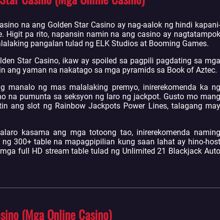
sino na ang Golden Star Casino ay nag-aalok ng hindi kapani
te. Higit pa rito, napansin namin na ang casino ay nagtatampo
alalaking pangalan tulad ng ELK Studios at Booming Games.
en Star Casino, ikaw ay spoiled sa pagpili pagdating sa mg
in ang yaman na nakatago sa mga pyramids sa Book of Aztec.
g manalo ng mas malalaking premyo, inirerekomenda ka n
no na pumunta sa seksyon ng laro ng jackpot. Gusto mo man
in ang slot ng Rainbow Jackpots Power Lines, talagang ma
alaro kasama ang mga totoong tao, inirerekomenda namin
ng 300+ table na mapagpipilian kung saan lahat ay hino-hos
ga full HD stream table tulad ng Unlimited 21 Blackjack Aut
sino (Mga Online Casino)