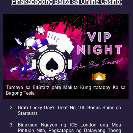
Pinakabagong Balita Sa Online Casino
Tumaya sa BitStarz para Makita Kung Itataboy Ka sa
Bagong Tesla
Grab Lucky Day's Treat Ng 100 Bonus Spins sa
Starburst
Binuksan Ngayon ng ICE London ang Mga
Pintuan Nito, Pagkatapos ng Dalawang Taong