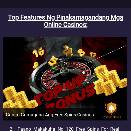
Top Features Ng Pinakamagandang Mga
Online Casinos
Ganito Gumagana Ang Free Spins Casinos
Paano Makakuha Ng 120 Free Spins For Real