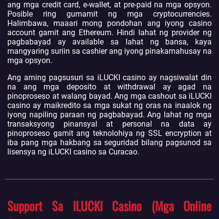
ang mga credit card, e-wallet, at pre-paid na mga opsyon.
Posible ring gumamit ng mga cryptocurrencies.
Halimbawa, maaari mong pondohan ang iyong casino
account gamit ang Ethereum. Hindi lahat ng provider ng
pagbabayad ay available sa lahat ng bansa, kaya
mangyaring suriin sa cashier ang iyong pinakamahusay na
mga opsyon.
Ang aming pagsusuri sa iLUCKI casino ay nagsiwalat din
na ang mga deposito at withdrawal ay agad na
pinoproseso at walang bayad. Ang mga cashout sa iLUCKI
casino ay maikredito sa mga sukat ng oras na inaalok ng
iyong napiling paraan ng pagbabayad. Ang lahat ng mga
transaksyong pinansyal at personal na data ay
pinoproseso gamit ang teknolohiya ng SSL encryption at
iba pang mga hakbang sa seguridad bilang pagsunod sa
lisensya ng iLUCKI casino sa Curacao.
Support Sa ILUCKI Casino (Mga Online