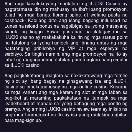
Ang mga kasalukuyang manlalaro ng iLUCKI Casino ay
nagtatamasa din ng mahusay na iba't ibang promosyon,
tulad ng mga bonus, libreng spins, at walang pusta na
cashback. Kabilang dito ang isang bagong inilunsad na
Lunes na reload bonus na nagbibigay sa iyo ng masayang
simula ng linggo. Bawat pustahan na ilalagay mo sa
iLUCKI casino ay makakakuha ka rin ng mga status point
na tutulong sa iyong i-unlock ang limang antas ng mga
natatanging pribilehiyo ng VIP at mga espesyal na
serbisyo. Sa tingin namin, ang mga promosyon na ito ay
lahat ng magagandang dahilan para maglaro nang regular
sa iLUCKI casino.
Ang pagkakataong maglaro sa nakakatuwang mga torneo
ng slot ay ibang bagay na ginagawang isa ang iLUCKI
casino sa pinakamahusay na mga online casino. Kasama
sa mga variant ang mga karera ng slot at mga laban sa
pag-ikot at maraming pagkakataon na itampok sa mga
leaderboard at manalo sa iyong bahagi ng mga pondo ng
premyo. Ang aming iLUCKI casino review team ay iniisip na
ang mga tournament na ito ay isa pang malaking dahilan
para mag-sign up.