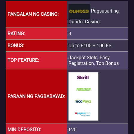
Pagsusuri ng
PANGALAN NG CASINO
Dunder Casino
RATING
9
BONUS
Up to €100 + 100 FS
Jackpot Slots, Easy
TOP FEATURE
Registration, Top Bonus
PARAAN NG PAGBABAYAD
MIN DEPOSITO
€20