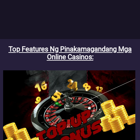
Top Features Ng Pinakamagandang Mga
Online Casinos