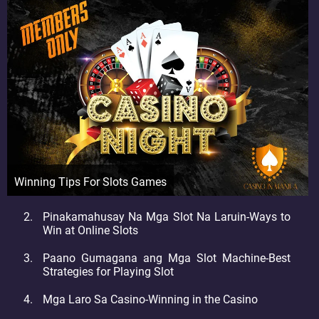
Winning Tips For Slots Games
Pinakamahusay Na Mga Slot Na Laruin-Ways to
Win at Online Slots
Paano Gumagana ang Mga Slot Machine-Best
Strategies for Playing Slot
Mga Laro Sa Casino-Winning in the Casino