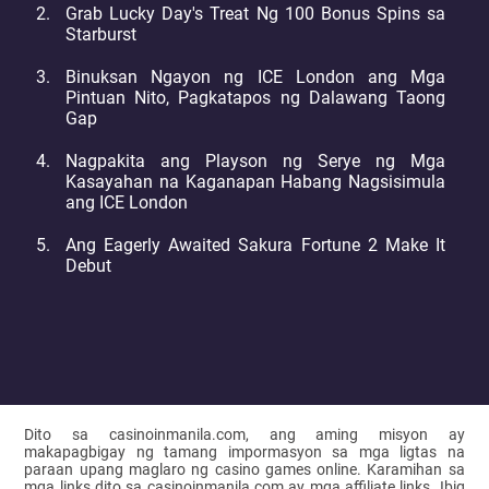
Grab Lucky Day's Treat Ng 100 Bonus Spins sa
Starburst
Binuksan Ngayon ng ICE London ang Mga
Pintuan Nito, Pagkatapos ng Dalawang Taong
Gap
Nagpakita ang Playson ng Serye ng Mga
Kasayahan na Kaganapan Habang Nagsisimula
ang ICE London
Ang Eagerly Awaited Sakura Fortune 2 Make It
Debut
Dito sa casinoinmanila.com, ang aming misyon ay
makapagbigay ng tamang impormasyon sa mga ligtas na
paraan upang maglaro ng casino games online. Karamihan sa
mga links dito sa casinoinmanila.com ay mga affiliate links. Ibig