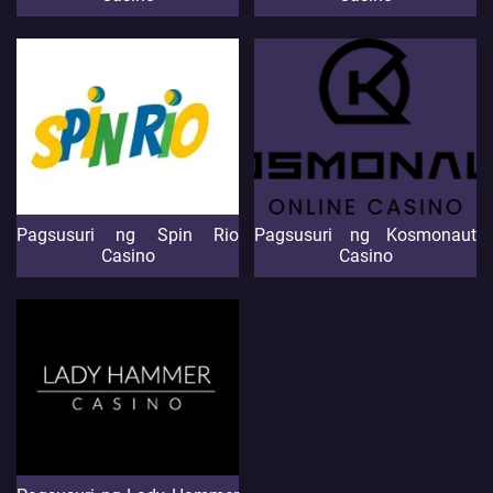
Pagsusuri ng Spin Rio
Pagsusuri ng Kosmonaut
Casino
Casino