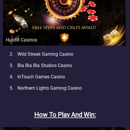
Hub88 Casinos
Wild Streak Gaming Casino
Bla Bla Bla Studios Casino
InTouch Games Casino
Northern Lights Gaming Casino
How To Play And Win