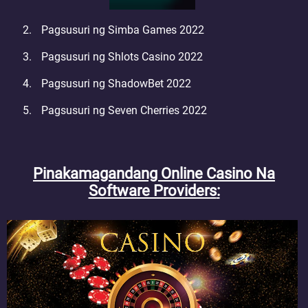
Pagsusuri ng Simba Games 2022
Pagsusuri ng Shlots Casino 2022
Pagsusuri ng ShadowBet 2022
Pagsusuri ng Seven Cherries 2022
Pinakamagandang Online Casino Na
Software Providers