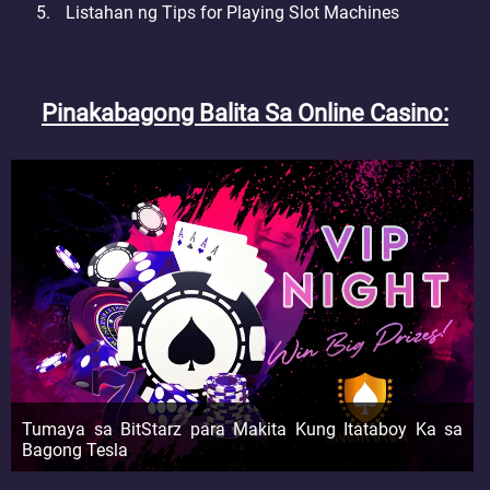
Listahan ng Tips for Playing Slot Machines
Pinakabagong Balita Sa Online Casino
Tumaya sa BitStarz para Makita Kung Itataboy Ka sa
Bagong Tesla