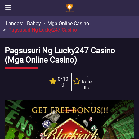
Landas:
Bahay
Mga Online Casino
Pagsusuri Ng Lucky247 Casino
Pagsusuri Ng Lucky247 Casino
(Mga Online Casino)
I-
0/10
Rate
0
Ito