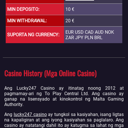
MIN DEPOSITO
10 €
MIN WITHDRAWAL
20 €
EUR USD CAD AUD NOK
SUPORTA NG CURRENCY
ZAR JPY PLN BRL
Casino History (Mga Online Casino)
Ang Lucky247 Casino ay itinatag noong 2012 at
pagmamay-ari ng To Play Central Ltd. Ang casino ay
ganap na lisensyado at kinokontrol ng Malta Gaming
Authority.
Ang
lucky247 casino
ay tungkol sa kasiyahan, isang ligtas
na kapaligiran at ang iyong kasiyahan sa paglalaro. Ang
casino ay natatangi dahil ito ay katugma sa lahat ng mga