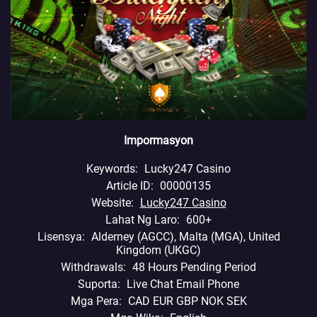
Impormasyon
Keywords
Lucky247 Casino
Article ID
00000135
Website
Lucky247 Casino
Lahat Ng Laro
600+
Lisensya
Alderney (AGCC), Malta (MGA), United
Kingdom (UKGC)
Withdrawals
48 Hours Pending Period
Suporta
Live Chat Email Phone
Mga Pera
CAD EUR GBP NOK SEK