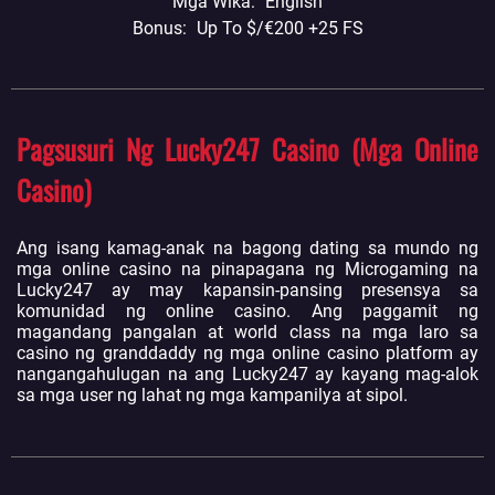
Mga Wika
English
Bonus
Up To $/€200 +25 FS
Pagsusuri Ng Lucky247 Casino (Mga Online
Casino)
Ang isang kamag-anak na bagong dating sa mundo ng
mga online casino na pinapagana ng Microgaming na
Lucky247 ay may kapansin-pansing presensya sa
komunidad ng online casino. Ang paggamit ng
magandang pangalan at world class na mga laro sa
casino ng granddaddy ng mga online casino platform ay
nangangahulugan na ang Lucky247 ay kayang mag-alok
sa mga user ng lahat ng mga kampanilya at sipol.