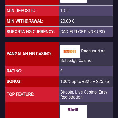
MIN DEPOSITO
10 €
MIN WITHDRAWAL
20.00 €
SUPORTA NG CURRENCY
CAD EUR GBP NOK USD
Pagsusuri ng
PANGALAN NG CASINO
Betsedge Casino
RATING
9
BONUS
100% up to €325 + 225 FS
Bitcoin, Live Casino, Easy
TOP FEATURE
Registration