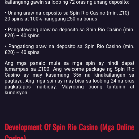
kailangang gawin sa loob ng 72 oras ng unang deposito:
• Unang araw na deposito sa Spin Rio Casino (min. £10) –
20 spins at 100% hanggang £50 na bonus
• Pangalawang araw na deposito sa Spin Rio Casino (min.
£20) – 40 spins
• Pangatlong araw na deposito sa Spin Rio Casino (min.
£20) – 40 spins
Ang mga panalo mula sa mga spin ay hindi dapat
lumampas sa £100. Ang welcome package ng Spin Rio
Casino ay may kasamang 35x na kinakailangan sa
pagtaya. Ang mga spin ay may bisa sa loob ng 24 na oras
pagkatapos maibigay. Mayroong buong tuntunin at
kundisyon.
Development Of Spin Rio Casino (Mga Online
Casino)