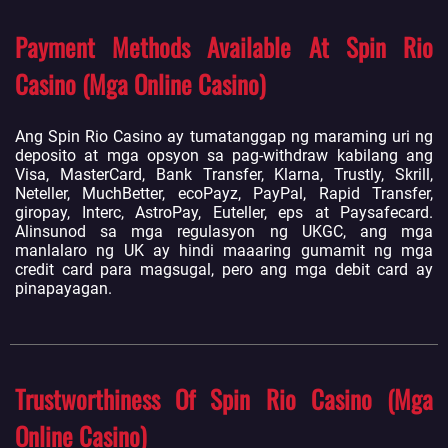
Payment Methods Available At Spin Rio
Casino (Mga Online Casino)
Ang Spin Rio Casino ay tumatanggap ng maraming uri ng
deposito at mga opsyon sa pag-withdraw kabilang ang
Visa, MasterCard, Bank Transfer, Klarna, Trustly, Skrill,
Neteller, MuchBetter, ecoPayz, PayPal, Rapid Transfer,
giropay, Interc, AstroPay, Euteller, eps at Paysafecard.
Alinsunod sa mga regulasyon ng UKGC, ang mga
manlalaro ng UK ay hindi maaaring gumamit ng mga
credit card para magsugal, pero ang mga debit card ay
pinapayagan.
Trustworthiness Of Spin Rio Casino (Mga
Online Casino)