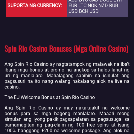
SUPORTA NG CURRENCY
EUR LTC NOK NZD RUB
USD BCH USD
Spin Rio Casino Bonuses (Mga Online Casino)
Ang Spin Rio Casino ay nagtatampok ng malawak na iba't
ibang mga bonus at promo na angkop sa halos lahat ng
uri ng manlalaro. Mahalagang sabihin na isinulat ang
pagsusuri na ito nang walang nakalaang alok na live na
casino.
The EU Welcome Bonus at Spin Rio Casino
Ang Spin Rio Casino ay may nakakaakit na welcome
bonus para sa mga bagong manlalaro. Maaari mong
simulan ang iyong pakikipagsapalaran sa pagsusugal sa
pamamagitan ng pag-claim ng 100 free spins at isang
100% hanggang €200 na welcome package. Ang alok na