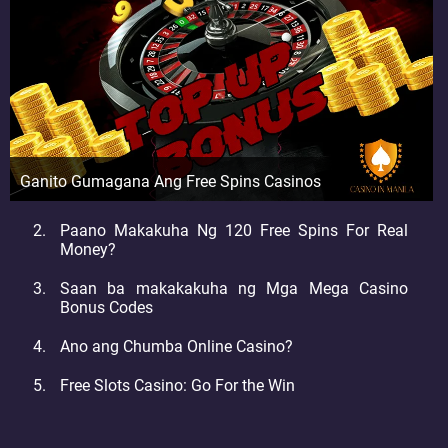
Ganito Gumagana Ang Free Spins Casinos
Paano Makakuha Ng 120 Free Spins For Real
Money?
Saan ba makakakuha ng Mga Mega Casino
Bonus Codes
Ano ang Chumba Online Casino?
Free Slots Casino: Go For the Win