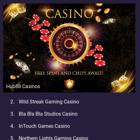
Hub88 Casinos
Wild Streak Gaming Casino
Bla Bla Bla Studios Casino
InTouch Games Casino
Northern Lights Gaming Casino