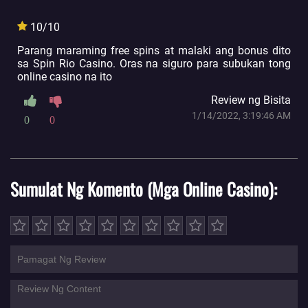
10/10
Parang maraming free spins at malaki ang bonus dito
sa Spin Rio Casino. Oras na siguro para subukan tong
online casino na ito
Review ng Bisita
1/14/2022, 3:19:46 AM
0
0
Sumulat Ng Komento (Mga Online Casino)