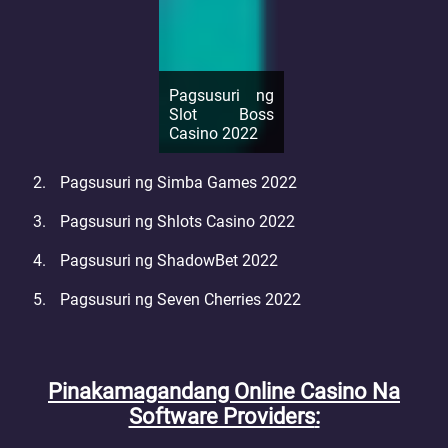
Pagsusuri ng
Slot Boss
Casino 2022
Pagsusuri ng Simba Games 2022
Pagsusuri ng Shlots Casino 2022
Pagsusuri ng ShadowBet 2022
Pagsusuri ng Seven Cherries 2022
Pinakamagandang Online Casino Na
Software Providers