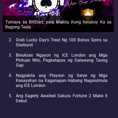
Tumaya sa BitStarz para Makita Kung Itataboy Ka sa
Bagong Tesla
Grab Lucky Day's Treat Ng 100 Bonus Spins sa
Starburst
Binuksan Ngayon ng ICE London ang Mga
Pintuan Nito, Pagkatapos ng Dalawang Taong
Gap
Nagpakita ang Playson ng Serye ng Mga
Kasayahan na Kaganapan Habang Nagsisimula
ang ICE London
Ang Eagerly Awaited Sakura Fortune 2 Make It
Debut