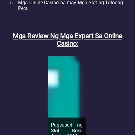
Mga Online Casino na may Mga Slot ng Totoong
Pera
Mga Review Ng Mga Expert Sa Online
Casino
Pagsusuri ng
Slot Boss