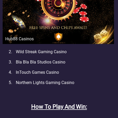
Hub88 Casinos
Wild Streak Gaming Casino
Bla Bla Bla Studios Casino
InTouch Games Casino
Northern Lights Gaming Casino
How To Play And Win