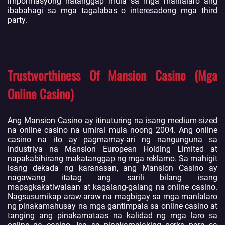
impormasyong natanggap mula sa mga manlalaro ang
ibabahagi sa mga tagalabas o interesadong mga third
party.
Trustworthiness Of Mansion Casino (Mga
Online Casino)
Ang Mansion Casino ay itinuturing na isang medium-sized
na online casino na umiral mula noong 2004. Ang online
casino na ito ay pagmamay-ari ng nangunguna sa
industriya na Mansion European Holding Limited at
napakabihirang makatanggap ng mga reklamo. Sa mahigit
isang dekada ng karanasan, ang Mansion Casino ay
nagawang itatag ang sarili bilang isang
mapagkakatiwalaan at kagalang-galang na online casino.
Nagsusumikap araw-araw na magbigay sa mga manlalaro
ng pinakamahusay na mga gantimpala sa online casino at
tanging ang pinakamataas na kalidad ng mga laro sa