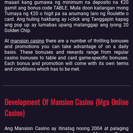
maaari kang gumawa ng minimum na deposito na €20
gamit ang bonus code TABLE. Mula doon kailangan mong
Tumaya ng €20 o higit pa sa anumang laro ng Roulette o
card. Ang huling hakbang ay i-click ang Tanggapin kapag
ang pop up ay lumabas upang matanggap ang iyong 20
Golden Chip.
At
mansion casino
there are a number of thrilling bonuses
and promotions you can take advantage of on a daily
basis. These bonuses and rewards range from regular
casino bonuses to table and card game-specific bonuses.
Each bonus and promotion will come with its own terms
and conditions which has to be met.
Development Of Mansion Casino (Mga Online
Casino)
Ang Mansion Casino ay itinatag noong 2004 at palaging