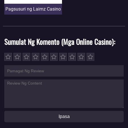
Pagsusuri ng Laimz Casino
Sumulat Ng Komento (Mga Online Casino)
Ipasa