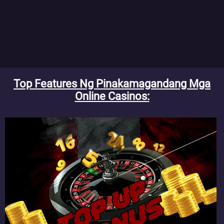
Top Features Ng Pinakamagandang Mga
Online Casinos