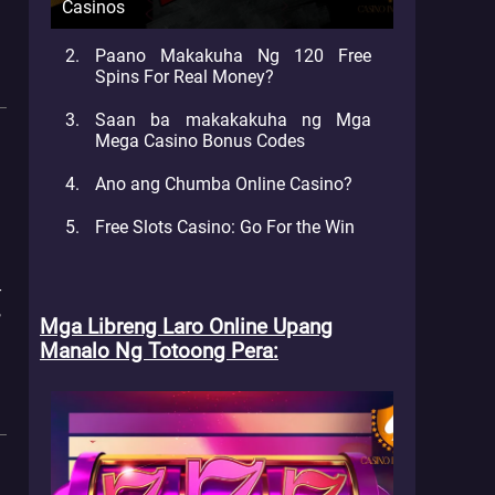
Casinos
Paano Makakuha Ng 120 Free
Spins For Real Money?
Saan ba makakakuha ng Mga
Mega Casino Bonus Codes
Ano ang Chumba Online Casino?
g
Free Slots Casino: Go For the Win
a
a
-
,
Mga Libreng Laro Online Upang
a
Manalo Ng Totoong Pera
g