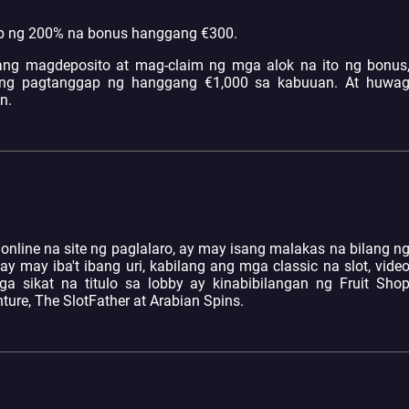
ap ng 200% na bonus hanggang €300.
ng magdeposito at mag-claim ng mga alok na ito ng bonus
ng pagtanggap ng hanggang €1,000 sa kabuuan. At huwa
n.
line na site ng paglalaro, ay may isang malakas na bilang n
 may iba't ibang uri, kabilang ang mga classic na slot, vide
ga sikat na titulo sa lobby ay kinabibilangan ng Fruit Sho
ure, The SlotFather at Arabian Spins.