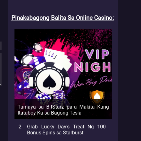
Pinakabagong Balita Sa Online Casino
Tumaya sa BitStarz para Makita Kung
Itataboy Ka sa Bagong Tesla
Grab Lucky Day's Treat Ng 100
Bonus Spins sa Starburst