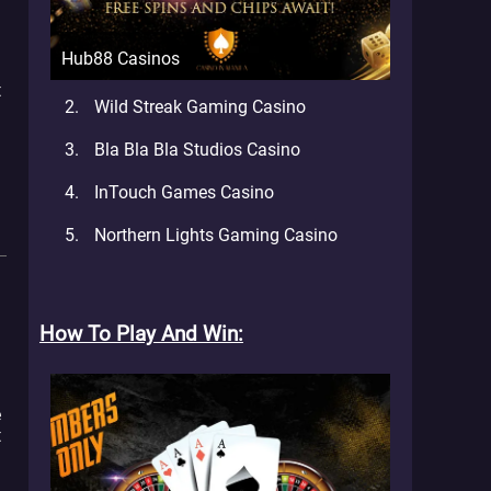
a
Hub88 Casinos
a
t
Wild Streak Gaming Casino
i
a
Bla Bla Bla Studios Casino
g
i
InTouch Games Casino
Northern Lights Gaming Casino
How To Play And Win
a
d
e
t