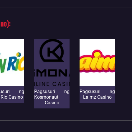
ino)
susuri ng
Pagsusuri ng
Pagsusuri ng
 Rio Casino
Kosmonaut
Laimz Casino
Casino