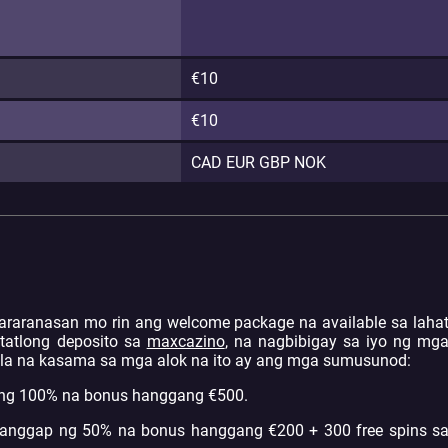
€10
€10
CAD EUR GBP NOK
mararanasan mo rin ang welcome package na available sa laha
tatlong deposito sa
maxcazino
, na nagbibigay sa iyo ng mg
ala na kasama sa mga alok na ito ay ang mga sumusunod:
 ng 100% na bonus hanggang €500.
anggap ng 50% na bonus hanggang €200 + 300 free spins s