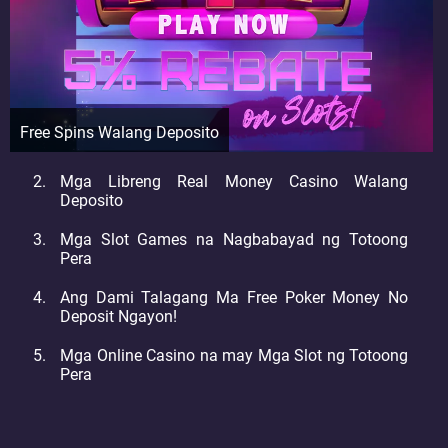
Free Spins Walang Deposito
Mga Libreng Real Money Casino Walang
Deposito
Mga Slot Games na Nagbabayad ng Totoong
Pera
Ang Dami Talagang Ma Free Poker Money No
Deposit Ngayon!
Mga Online Casino na may Mga Slot ng Totoong
Pera