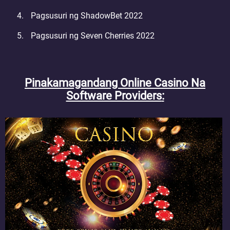
Pagsusuri ng ShadowBet 2022
Pagsusuri ng Seven Cherries 2022
Pinakamagandang Online Casino Na
Software Providers