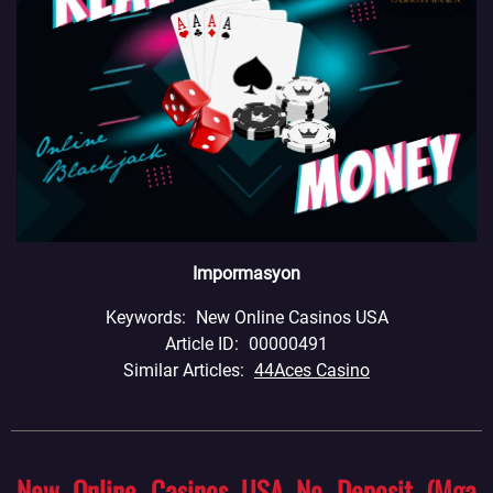
Impormasyon
Keywords
New Online Casinos USA
Article ID
00000491
Similar Articles
44Aces Casino
New Online Casinos USA No Deposit (Mga