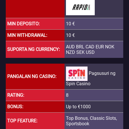
MIN DEPOSITO
10 €
MIN WITHDRAWAL
10 €
AUD BRL CAD EUR NOK
SUPORTA NG CURRENCY
NZD SEK USD
Pagsusuri ng
PANGALAN NG CASINO
Spin Casino
RATING
8
BONUS
Up to €1000
Top Bonus, Classic Slots,
TOP FEATURE
Sportsbook