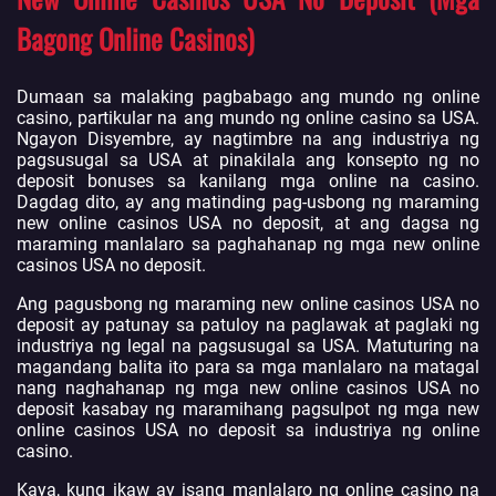
Bagong Online Casinos)
Dumaan sa malaking pagbabago ang mundo ng online
casino, partikular na ang mundo ng online casino sa USA.
Ngayon Disyembre, ay nagtimbre na ang industriya ng
pagsusugal sa USA at pinakilala ang konsepto ng no
deposit bonuses sa kanilang mga online na casino.
Dagdag dito, ay ang matinding pag-usbong ng maraming
new online casinos USA no deposit, at ang dagsa ng
maraming manlalaro sa paghahanap ng mga new online
casinos USA no deposit.
Ang pagusbong ng maraming new online casinos USA no
deposit ay patunay sa patuloy na paglawak at paglaki ng
industriya ng legal na pagsusugal sa USA. Matuturing na
magandang balita ito para sa mga manlalaro na matagal
nang naghahanap ng mga new online casinos USA no
deposit kasabay ng maramihang pagsulpot ng mga new
online casinos USA no deposit sa industriya ng online
casino.
Kaya, kung ikaw ay isang manlalaro ng online casino na