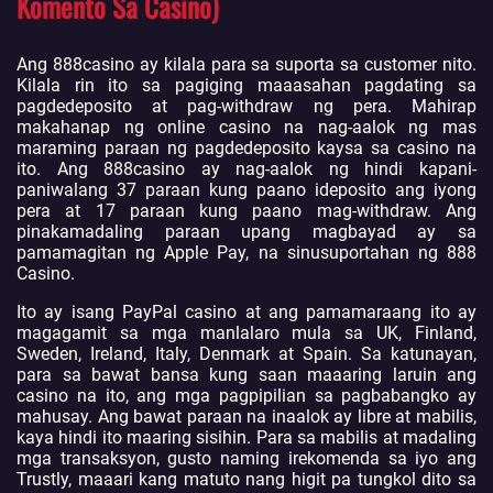
Komento Sa Casino)
Ang 888casino ay kilala para sa suporta sa customer nito.
Kilala rin ito sa pagiging maaasahan pagdating sa
pagdedeposito at pag-withdraw ng pera. Mahirap
makahanap ng online casino na nag-aalok ng mas
maraming paraan ng pagdedeposito kaysa sa casino na
ito. Ang 888casino ay nag-aalok ng hindi kapani-
paniwalang 37 paraan kung paano ideposito ang iyong
pera at 17 paraan kung paano mag-withdraw. Ang
pinakamadaling paraan upang magbayad ay sa
pamamagitan ng Apple Pay, na sinusuportahan ng 888
Casino.
Ito ay isang PayPal casino at ang pamamaraang ito ay
magagamit sa mga manlalaro mula sa UK, Finland,
Sweden, Ireland, Italy, Denmark at Spain. Sa katunayan,
para sa bawat bansa kung saan maaaring laruin ang
casino na ito, ang mga pagpipilian sa pagbabangko ay
mahusay. Ang bawat paraan na inaalok ay libre at mabilis,
kaya hindi ito maaring sisihin. Para sa mabilis at madaling
mga transaksyon, gusto naming irekomenda sa iyo ang
Trustly, maaari kang matuto nang higit pa tungkol dito sa