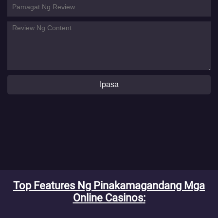
Ipasa
Top Features Ng Pinakamagandang Mga
Online Casinos