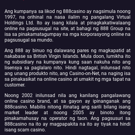
Ang kumpanya sa likod ng 888casino ay nagsimula noong
1997, na orihinal na nasa ilalim ng pangalang Virtual
Holdings Ltd. Ito ay isang kilala at pinagkakatiwalaang
online na pagsusugal na site, at bahagi ng 888 Group na
isa sa pinakamatagumpay na mga korporasyong online na
pagsusugal sa mundo.
Ang 888 ay binuo ng dalawang pares ng magkapatid at
nakabase sa British Virgin Islands. Mula doon, lumikha ito
ng subsidiary na kumpanya kung saan nakuha nito ang
lisensya sa paglalaro nito. Hindi nagtagal, inilunsad nito
ang unang produkto nito, ang Casino-on-Net, na naging isa
sa pinakasikat na online casino at umakit ng mga tapat na
customer.
Noong 2002 inilunsad nila ang kanilang pangalawang
online casino brand, at sa gayon ay ipinanganak ang
888casino. Mabilis nitong itinatag ang sarili bilang isang
market leader at noong 2005 ay binoto itong
pinakamahusay na operator ng taon. Ang pagsusuri sa
888casino na ito ay magpapakita na ito ay tiyak na hindi
isang scam casino.