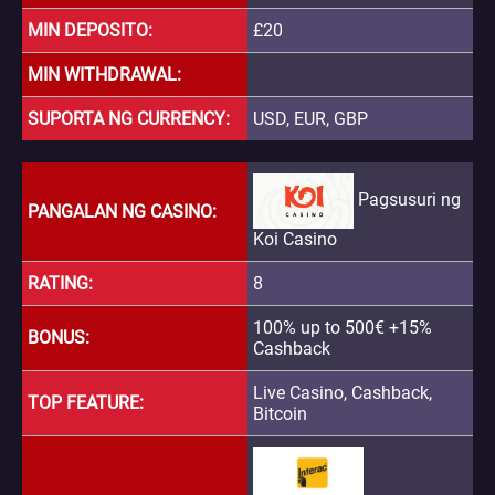
MIN DEPOSITO
£20
MIN WITHDRAWAL
SUPORTA NG CURRENCY
USD, EUR, GBP
Pagsusuri ng
PANGALAN NG CASINO
Koi Casino
RATING
8
100% up to 500€ +15%
BONUS
Cashback
Live Casino, Cashback,
TOP FEATURE
Bitcoin