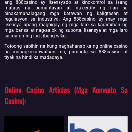
ang 888casino ay lisensyado at kinokontrol sa isang
mataas na pamantayan at na-certify ng ilan sa
pinakamahalagang mga katawan ng kaligtasan at
regulasyon sa industriya. Ang 888casino ay may mga
lisensya upang magbigay ng mga laro sa karamihan ng
mga bansa at nag-aalok ng suporta, lisensya at mga laro
sa maraming iba't ibang wika.
Totoong sabihin na kung naghahanap ka ng online casino
na mapagkakatiwalaan mo, pumunta sa 888casino at
tiyak na hindi ka madadaya.
Online Casino Articles (Mga Komento Sa
Casino)