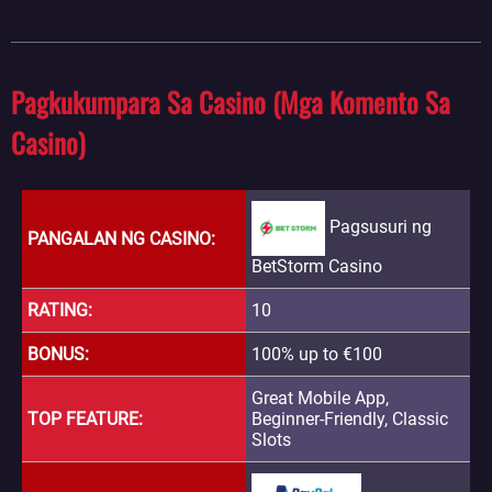
Pagkukumpara Sa Casino (Mga Komento Sa
Casino)
Pagsusuri ng
PANGALAN NG CASINO
BetStorm Casino
RATING
10
BONUS
100% up to €100
Great Mobile App,
TOP FEATURE
Beginner-Friendly, Classic
Slots