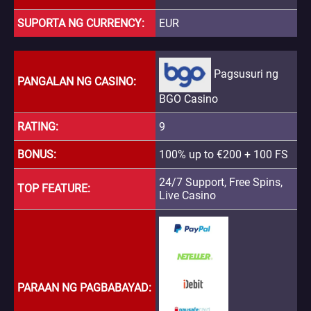
SUPORTA NG CURRENCY
EUR
Pagsusuri ng
PANGALAN NG CASINO
BGO Casino
RATING
9
BONUS
100% up to €200 + 100 FS
24/7 Support, Free Spins,
TOP FEATURE
Live Casino
PARAAN NG PAGBABAYAD