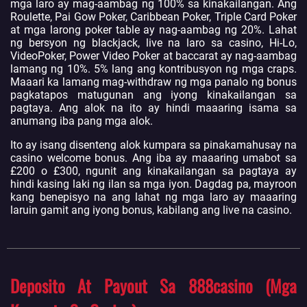
mga laro ay mag-aambag ng 100% sa kinakailangan. Ang
Roulette, Pai Gow Poker, Caribbean Poker, Triple Card Poker
at mga larong poker table ay nag-aambag ng 20%. Lahat
ng bersyon ng blackjack, live na laro sa casino, Hi-Lo,
VideoPoker, Power Video Poker at baccarat ay nag-aambag
lamang ng 10%. 5% lang ang kontribusyon ng mga craps.
Maaari ka lamang mag-withdraw ng mga panalo ng bonus
pagkatapos matugunan ang iyong kinakailangan sa
pagtaya. Ang alok na ito ay hindi maaaring isama sa
anumang iba pang mga alok.
Ito ay isang disenteng alok kumpara sa pinakamahusay na
casino welcome bonus. Ang iba ay maaaring umabot sa
£200 o £300, ngunit ang kinakailangan sa pagtaya ay
hindi kasing laki ng ilan sa mga iyon. Dagdag pa, mayroon
kang benepisyo na ang lahat ng mga laro ay maaaring
laruin gamit ang iyong bonus, kabilang ang live na casino.
Deposito At Payout Sa 888casino (Mga