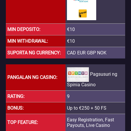
MIN DEPOSITO
€10
MIN WITHDRAWAL
€10
SUPORTA NG CURRENCY
CAD EUR GBP NOK
Pagsusuri ng
PANGALAN NG CASINO
Spinia Casino
RATING
9
BONUS
Up to €250 + 50 FS
Easy Registration, Fast
TOP FEATURE
Payouts, Live Casino