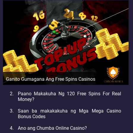
Ganito Gumagana Ang Free Spins Casinos
Paano Makakuha Ng 120 Free Spins For Real
Money?
Saan ba makakakuha ng Mga Mega Casino
Bonus Codes
Ano ang Chumba Online Casino?