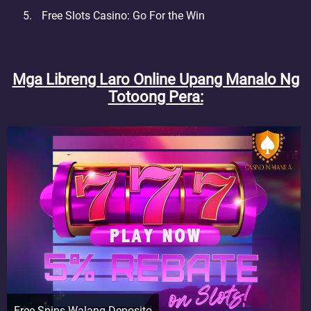
Free Slots Casino: Go For the Win
Mga Libreng Laro Online Upang Manalo Ng
Totoong Pera
Free Spins Walang Deposito