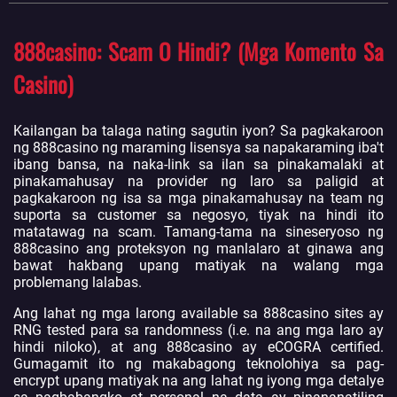
888casino: Scam O Hindi? (Mga Komento Sa
Casino)
Kailangan ba talaga nating sagutin iyon? Sa pagkakaroon
ng 888casino ng maraming lisensya sa napakaraming iba't
ibang bansa, na naka-link sa ilan sa pinakamalaki at
pinakamahusay na provider ng laro sa paligid at
pagkakaroon ng isa sa mga pinakamahusay na team ng
suporta sa customer sa negosyo, tiyak na hindi ito
matatawag na scam. Tamang-tama na sineseryoso ng
888casino ang proteksyon ng manlalaro at ginawa ang
bawat hakbang upang matiyak na walang mga
problemang lalabas.
Ang lahat ng mga larong available sa 888casino sites ay
RNG tested para sa randomness (i.e. na ang mga laro ay
hindi niloko), at ang 888casino ay eCOGRA certified.
Gumagamit ito ng makabagong teknolohiya sa pag-
encrypt upang matiyak na ang lahat ng iyong mga detalye