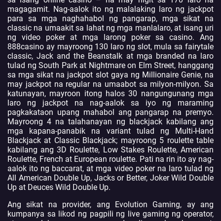
magagamit. Nag-aalok ito ng malalaking laro ng jackpot
para sa mga naghahabol ng pangarap, mga sikat na
classic na umaakit sa lahat ng mga manlalaro, at isang uri
ng video poker at mga larong poker sa casino. Ang
888casino ay mayroong 130 laro ng slot, mula sa fairytale
classic, Jack and the Beanstalk at mga branded na laro
tulad ng South Park at Nightmare on Elm Street, hanggang
sa mga sikat na jackpot slot gaya ng Millionaire Genie, na
may jackpot na regular na umaabot sa milyon-milyon. Sa
katunayan, mayroon itong halos 30 nangungunang mga
laro ng jackpot na nag-aalok sa iyo ng maraming
pagkakataon upang mahabol ang pangarap na premyo.
Mayroong 4 na talahanayan ng blackjack kabilang ang
mga kapana-panabik na variant tulad ng Multi-Hand
Blackjack at Classic Blackjack; mayroong 5 roulette table
kabilang ang 3D Roulette, Low Stakes Roulette, American
Roulette, French at European roulette. Pati na rin ito ay nag-
aalok ito ng baccarat, at mga video poker na laro tulad ng
All American Double Up, Jacks or Better, Joker Wild Double
Up at Deuces Wild Double Up.
Ang sikat na provider, ang Evolution Gaming, ay ang
kumpanya sa likod ng pagpili ng live gaming ng operator,