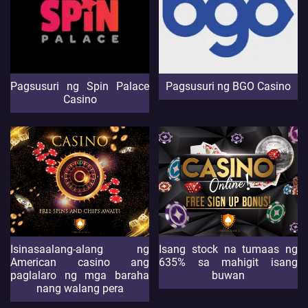
Pagsusuri ng Spin Palace
Pagsusuri ng BGO Casino
Casino
Isinasaalang-alang ng
Isang stock na tumaas ng
American casino ang
635% sa mahigit isang
paglalaro ng mga baraha
buwan
nang walang pera