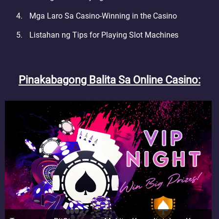
Mga Laro Sa Casino-Winning in the Casino
Listahan ng Tips for Playing Slot Machines
Pinakabagong Balita Sa Online Casino