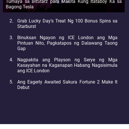
Tumaya sa BitStarz para Makita Kung Itataboy Ka sa
Bagong Tesla
Grab Lucky Day's Treat Ng 100 Bonus Spins sa
Starburst
Binuksan Ngayon ng ICE London ang Mga
Pintuan Nito, Pagkatapos ng Dalawang Taong
Gap
Nagpakita ang Playson ng Serye ng Mga
Kasayahan na Kaganapan Habang Nagsisimula
ang ICE London
Ang Eagerly Awaited Sakura Fortune 2 Make It
Debut