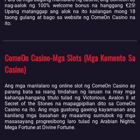
nag-aalok ng 100% welcome bonus na hanggang €25!
Upang matanggap ang alok na ito kailangan mong 18
taong gulang at bago sa website ng ComeOn Casino na
ito.
ComeOn Casino-Mga Slots (Mga Komento Sa
Casino)
Ang mga manlalaro ng online slot ng ComeOn Casino ay
parang bata sa isang tindahan ng laruan na may mga
kahanga-hangang titulo tulad ng Victorious, Avalon II at
Secret of the Stones na mapagpipilian dito sa ComeOn
Casino na ito. Ang mga gustong gawing kayamanan ang
kanilang mga basahan ay maaaring sumubok ng mga
masasayang progresibong laro tulad ng Arabian Nights,
Mega Fortune at Divine Fortune.