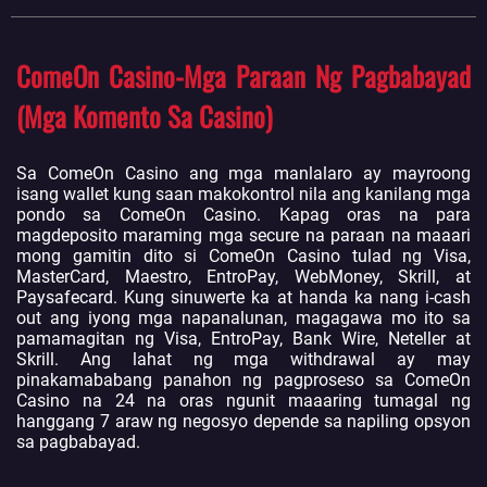
ComeOn Casino-Mga Paraan Ng Pagbabayad
(Mga Komento Sa Casino)
Sa ComeOn Casino ang mga manlalaro ay mayroong
isang wallet kung saan makokontrol nila ang kanilang mga
pondo sa ComeOn Casino. Kapag oras na para
magdeposito maraming mga secure na paraan na maaari
mong gamitin dito si ComeOn Casino tulad ng Visa,
MasterCard, Maestro, EntroPay, WebMoney, Skrill, at
Paysafecard. Kung sinuwerte ka at handa ka nang i-cash
out ang iyong mga napanalunan, magagawa mo ito sa
pamamagitan ng Visa, EntroPay, Bank Wire, Neteller at
Skrill. Ang lahat ng mga withdrawal ay may
pinakamababang panahon ng pagproseso sa ComeOn
Casino na 24 na oras ngunit maaaring tumagal ng
hanggang 7 araw ng negosyo depende sa napiling opsyon
sa pagbabayad.