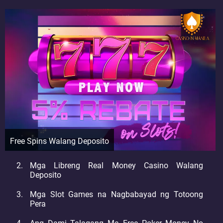
Free Spins Walang Deposito
Mga Libreng Real Money Casino Walang
Deposito
Mga Slot Games na Nagbabayad ng Totoong
Pera