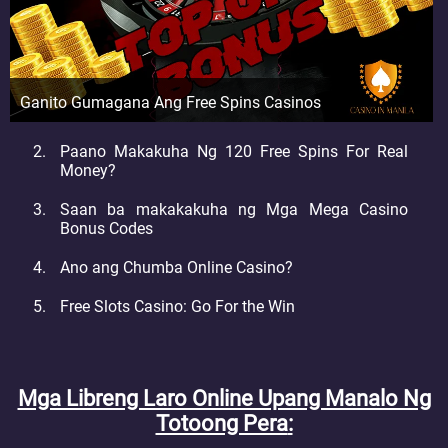
Ganito Gumagana Ang Free Spins Casinos
Paano Makakuha Ng 120 Free Spins For Real
Money?
Saan ba makakakuha ng Mga Mega Casino
Bonus Codes
Ano ang Chumba Online Casino?
Free Slots Casino: Go For the Win
Mga Libreng Laro Online Upang Manalo Ng
Totoong Pera