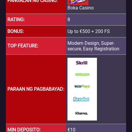
PANGALAN NG CASINO
Boka Casino
RATING
8
BONUS
Up to €500 + 200 FS
Modern Design, Super-
TOP FEATURE
secure, Easy Registration
PARAAN NG PAGBABAYAD
MIN DEPOSITO
€10